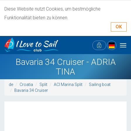
Diese Website nutzt Cookies, um bestmögliche
Funktionalität bieten zu können.
OK
Tog
navi
Bavaria 34 Cruiser - ADRIA
TINA
de
Croatia
Split
ACI Marina Split
Sailing boat
Bavaria 34 Cruiser