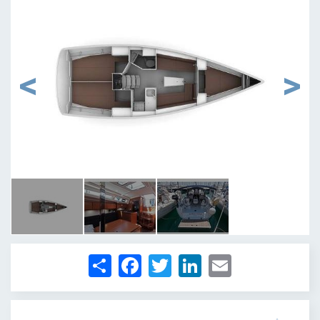
1
/
3
Share
Facebook
Twitter
LinkedIn
Email