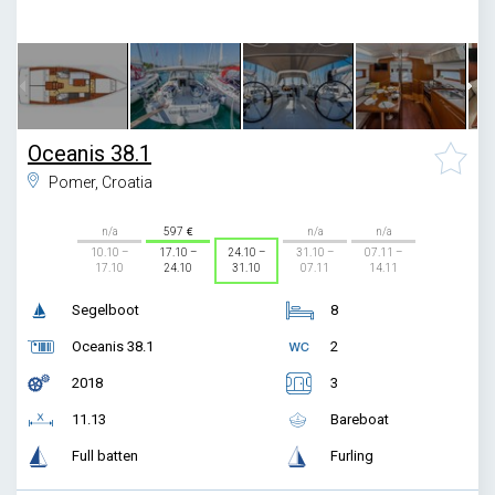
1
/
9
Oceanis 38.1
Pomer, Croatia
n/a
597
n/a
n/a
10.10 –
17.10 –
24.10 –
31.10 –
07.11 –
17.10
24.10
31.10
07.11
14.11
Segelboot
8
Oceanis 38.1
2
2018
3
11.13
Bareboat
Full batten
Furling