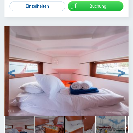
Einzelheiten
Buchung
1
/
35