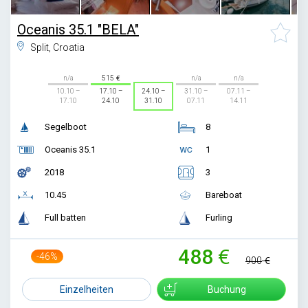
Oceanis 35.1 "BELA"
Split, Croatia
n/a
515
n/a
n/a
10.10 –
17.10 –
24.10 –
31.10 –
07.11 –
17.10
24.10
31.10
07.11
14.11
Segelboot
8
Oceanis 35.1
1
2018
3
10.45
Bareboat
Full batten
Furling
488
-46%
900
Einzelheiten
Buchung