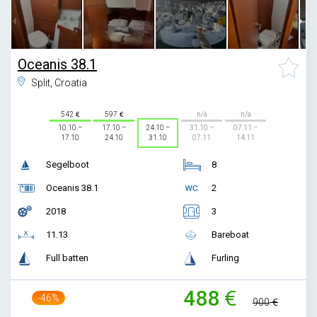
Oceanis 38.1
Split, Croatia
542
597
n/a
n/a
10.10 –
17.10 –
24.10 –
31.10 –
07.11 –
17.10
24.10
31.10
07.11
14.11
Segelboot
8
Oceanis 38.1
2
2018
3
11.13
Bareboat
Full batten
Furling
488
-46%
900