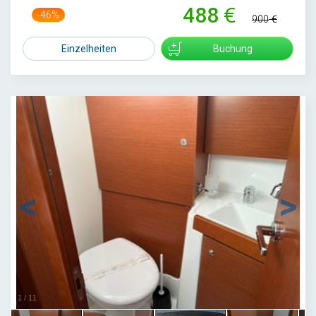
488
-46%
900
Einzelheiten
Buchung
1
/
11