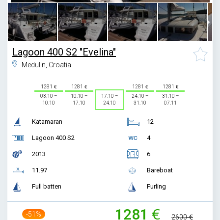
Lagoon 400 S2 "Evelina"
Medulin, Croatia
1281
1281
1281
1281
03.10 –
10.10 –
17.10 –
24.10 –
31.10 –
10.10
17.10
24.10
31.10
07.11
Katamaran
12
Lagoon 400 S2
4
2013
6
11.97
Bareboat
Full batten
Furling
1281
-51%
2600