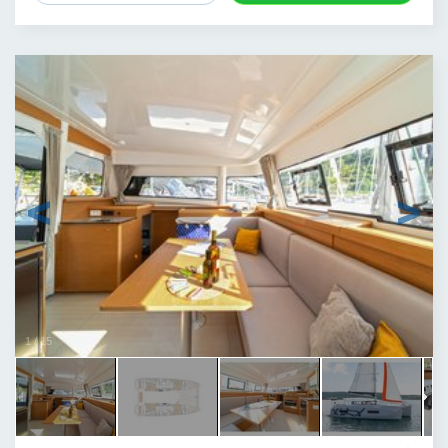
1
/
15