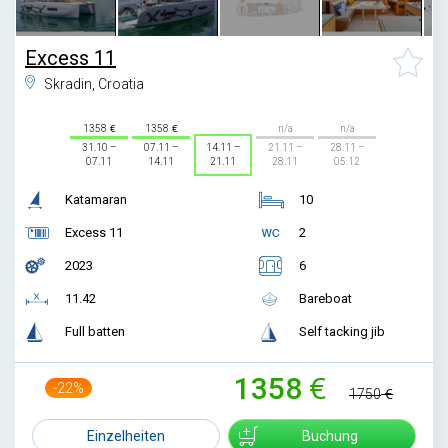
Excess 11
Skradin, Croatia
1358
1358
n/a
n/a
31.10 –
07.11 –
14.11 –
21.11 –
28.11 –
07.11
14.11
21.11
28.11
05.12
Katamaran
10
Excess 11
2
2023
6
11.42
Bareboat
Full batten
Self tacking jib
1358
-22%
1750
Einzelheiten
Buchung