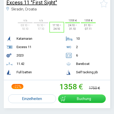
Excess 11 "First Sight"
Skradin, Croatia
n/a
n/a
1358
1358
03.10 –
10.10 –
17.10 –
24.10 –
31.10 –
10.10
17.10
24.10
31.10
07.11
Katamaran
10
Excess 11
2
2023
6
11.42
Bareboat
Full batten
Self tacking jib
1358
-22%
1750
Einzelheiten
Buchung