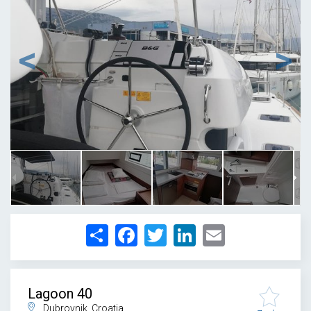
1
/
23
Share
Facebook
Twitter
LinkedIn
Email
Lagoon 40
Dubrovnik, Croatia