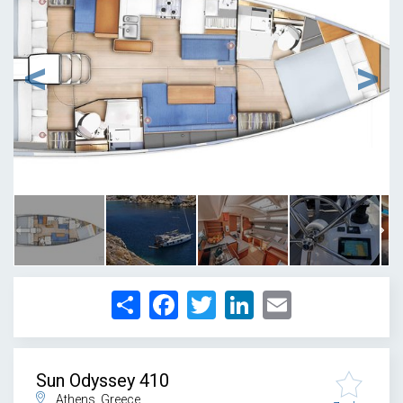
1
/
15
Share
Facebook
Twitter
LinkedIn
Email
Sun Odyssey 410
Athens, Greece