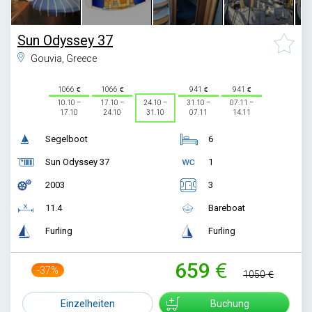
Sun Odyssey 37
Gouvia, Greece
1066
1066
941
941
10.10 –
17.10 –
24.10 –
31.10 –
07.11 –
17.10
24.10
31.10
07.11
14.11
Segelboot
6
Sun Odyssey 37
1
2003
3
11.4
Bareboat
Furling
Furling
659
-37%
1050
Einzelheiten
Buchung