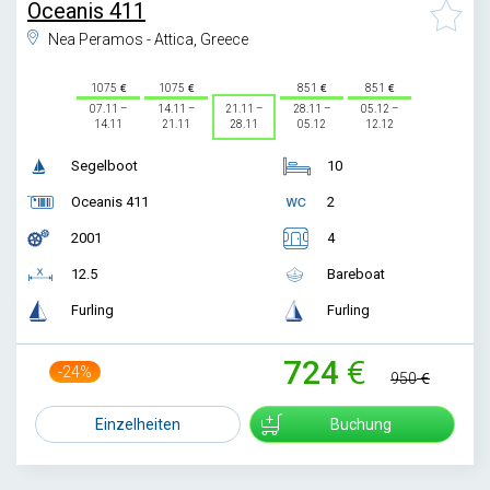
Oceanis 411
Nea Peramos - Attica, Greece
1075
1075
851
851
07.11 –
14.11 –
21.11 –
28.11 –
05.12 –
14.11
21.11
28.11
05.12
12.12
Segelboot
10
Oceanis 411
2
2001
4
12.5
Bareboat
Furling
Furling
724
-24%
950
Einzelheiten
Buchung