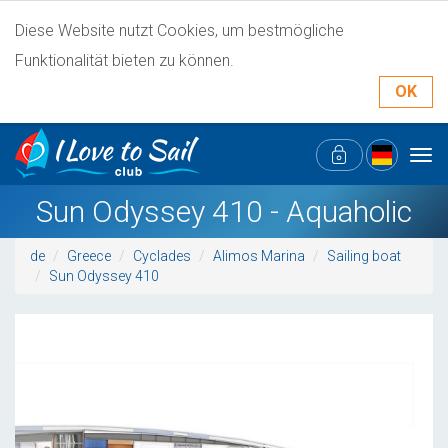
Diese Website nutzt Cookies, um bestmögliche
Funktionalität bieten zu können.
OK
Tog
navi
Sun Odyssey 410 - Aquaholic
de
Greece
Cyclades
Alimos Marina
Sailing boat
Sun Odyssey 410