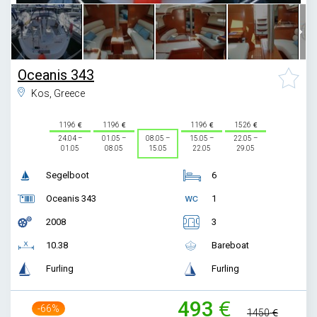
Oceanis 343
Kos, Greece
1196
1196
1196
1526
24.04 –
01.05 –
08.05 –
15.05 –
22.05 –
01.05
08.05
15.05
22.05
29.05
Segelboot
6
Oceanis 343
1
2008
3
10.38
Bareboat
Furling
Furling
493
-66%
1450