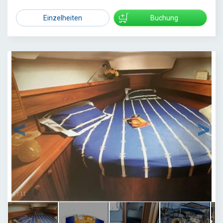
Einzelheiten
Buchung
1
/
11