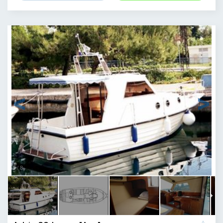
1
/
8