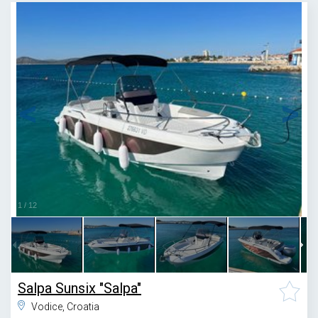
1
/
12
Salpa Sunsix "Salpa"
Vodice, Croatia