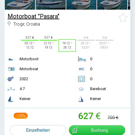
Motorboat "Pasara"
Trogir, Croatia
627
627
n/a
n/a
05.12 –
12.12 –
19.12 –
26.12 –
02.01 –
12.12
19.12
26.12
02.01
09.01
Motorboot
0
Motorboat
0
2022
0
4.7
Bareboat
Keiner
Keiner
627
-10%
700
Einzelheiten
Buchung