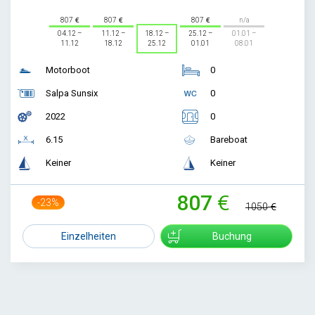
807
807
807
n/a
04.12 –
11.12 –
18.12 –
25.12 –
01.01 –
11.12
18.12
25.12
01.01
08.01
Motorboot
0
Salpa Sunsix
0
2022
0
6.15
Bareboat
Keiner
Keiner
807
-23%
1050
Einzelheiten
Buchung