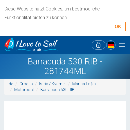
Diese Website nutzt Cookies, um bestmögliche
Funktionalität bieten zu können.
OK
Tog
navi
Barracuda 530 RIB -
281744ML
de
Croatia
Istria / Kvarner
Marina Lošinj
Motorboat
Barracuda 530 RIB