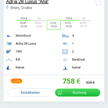
Adria 28 Luxus "Ana"
Brbinj, Croatia
909
n/a
758
n/a
29.08 –
05.09 –
12.09 –
19.09 –
26.09 –
05.09
12.09
19.09
26.09
03.10
Motorboot
4
Adria 28 Luxus
1
1991
2
8.8
Bareboat
Keiner
Keiner
758
-10%
838
Einzelheiten
Buchung