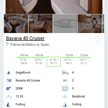
1
/
13
Bavaria 40 Cruiser
Palma de Mallorca, Spain
1653
1653
1220
1220
17.10 –
24.10 –
31.10 –
07.11 –
14.11 –
24.10
31.10
07.11
14.11
21.11
Segelboot
6
Bavaria 40 Cruiser
2
2008
3
12.35
Bareboat
Furling
Furling