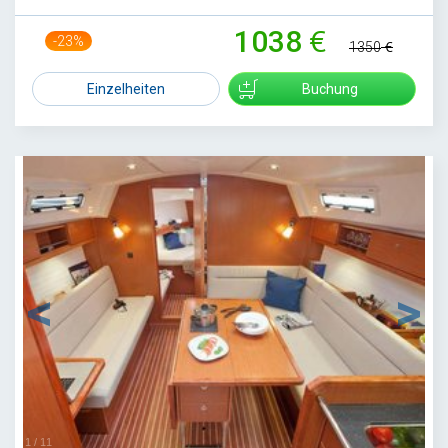
1038
-23%
1350
Einzelheiten
Buchung
1
/
11