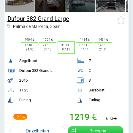
Dufour 382 Grand Large
Palma de Mallorca, Spain
1904
1904
1434
1434
17.10 –
24.10 –
31.10 –
07.11 –
14.11 –
24.10
31.10
07.11
14.11
21.11
Segelboot
7
Dufour 382 Grand L...
2
2015
3
11.23
Bareboat
Furling
Furling
1219
-24%
1600
Einzelheiten
Buchung