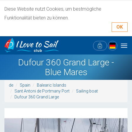
Diese Website nutzt Cookies, um bestmögliche
Funktionalität bieten zu können.
OK
Tog
navi
Dufour 360 Grand Large -
Blue Mares
de
Spain
Balearic Islands
Sant Antoni de Portmany Port
Sailing boat
Dufour 360 Grand Large