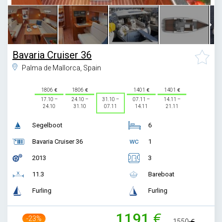
Bavaria Cruiser 36
Palma de Mallorca, Spain
1806
1806
1401
1401
17.10 –
24.10 –
31.10 –
07.11 –
14.11 –
24.10
31.10
07.11
14.11
21.11
Segelboot
6
Bavaria Cruiser 36
1
2013
3
11.3
Bareboat
Furling
Furling
1191
-23%
1550