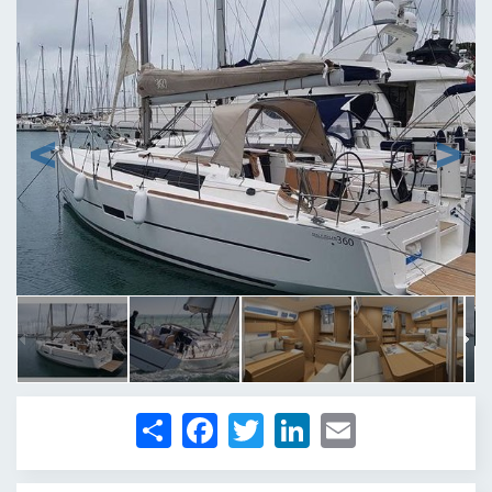
1
/
8
Share
Facebook
Twitter
LinkedIn
Email