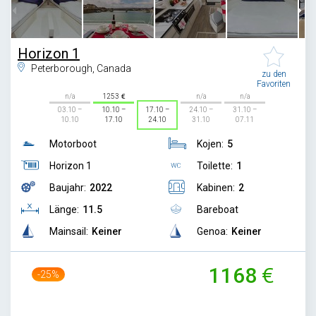
Horizon 1
Peterborough, Canada
zu den
Favoriten
n/a
1253
n/a
n/a
03.10 –
10.10 –
17.10 –
24.10 –
31.10 –
10.10
17.10
24.10
31.10
07.11
Motorboot
Kojen:
5
Horizon 1
Toilette:
1
Baujahr:
2022
Kabinen:
2
Länge:
11.5
Bareboat
Mainsail:
Keiner
Genoa:
Keiner
1168
-25%