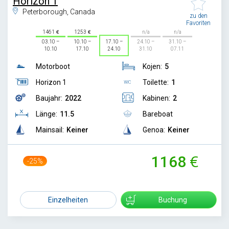
Horizon 1
Peterborough, Canada
zu den
Favoriten
1461
1253
n/a
n/a
03.10 –
10.10 –
17.10 –
24.10 –
31.10 –
10.10
17.10
24.10
31.10
07.11
Motorboot
Kojen:
5
Horizon 1
Toilette:
1
Baujahr:
2022
Kabinen:
2
Länge:
11.5
Bareboat
Mainsail:
Keiner
Genoa:
Keiner
1168
-25%
1559
Einzelheiten
Buchung