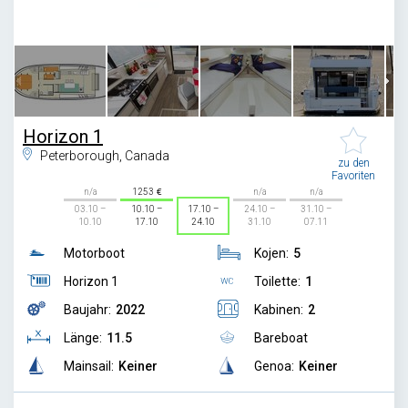
1
/
9
Horizon 1
Peterborough, Canada
zu den
Favoriten
n/a
1253
n/a
n/a
03.10 –
10.10 –
17.10 –
24.10 –
31.10 –
10.10
17.10
24.10
31.10
07.11
Motorboot
Kojen:
5
Horizon 1
Toilette:
1
Baujahr:
2022
Kabinen:
2
Länge:
11.5
Bareboat
Mainsail:
Keiner
Genoa:
Keiner