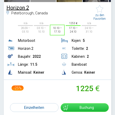
Horizon 2
Peterborough, Canada
zu den
Favoriten
n/a
n/a
1253
n/a
26.09 –
03.10 –
10.10 –
17.10 –
24.10 –
03.10
10.10
17.10
24.10
31.10
Motorboot
Kojen:
5
Horizon 2
Toilette:
2
Baujahr:
2022
Kabinen:
2
Länge:
11.5
Bareboat
Mainsail:
Keiner
Genoa:
Keiner
1225
-25%
1629
Einzelheiten
Buchung