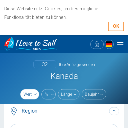
Diese Website nutzt Cookies, um bestmögliche
Funktionalität bieten zu können.
OK
Tog
navi
32
Ihre Anfrage senden
Kanada
Wert
%
Länge
Baujahr
Region