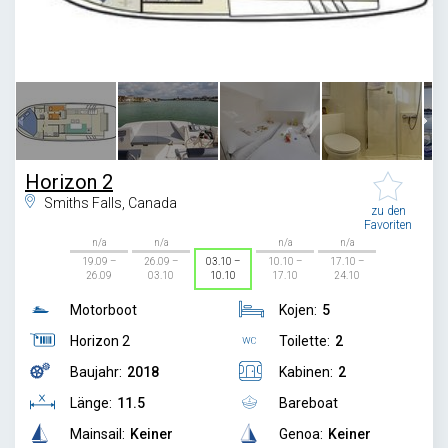
1
/
8
Horizon 2
Smiths Falls, Canada
zu den
Favoriten
n/a
n/a
n/a
n/a
19.09 –
26.09 –
03.10 –
10.10 –
17.10 –
26.09
03.10
10.10
17.10
24.10
Motorboot
Kojen:
5
Horizon 2
Toilette:
2
Baujahr:
2018
Kabinen:
2
Länge:
11.5
Bareboat
Mainsail:
Keiner
Genoa:
Keiner