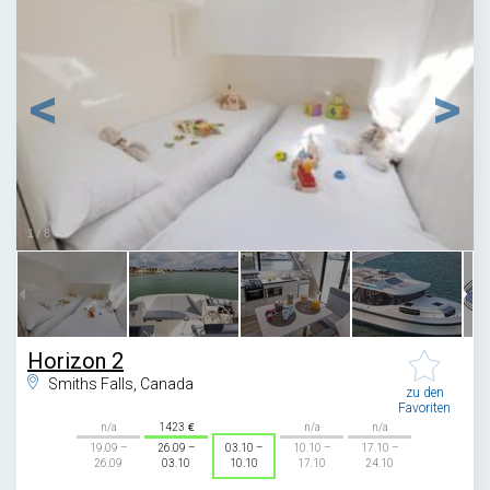
1
/
8
Horizon 2
Smiths Falls, Canada
zu den
Favoriten
n/a
1423
n/a
n/a
19.09 –
26.09 –
03.10 –
10.10 –
17.10 –
26.09
03.10
10.10
17.10
24.10