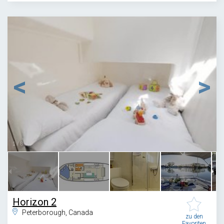
1
/
8
Horizon 2
Peterborough, Canada
zu den
Favoriten