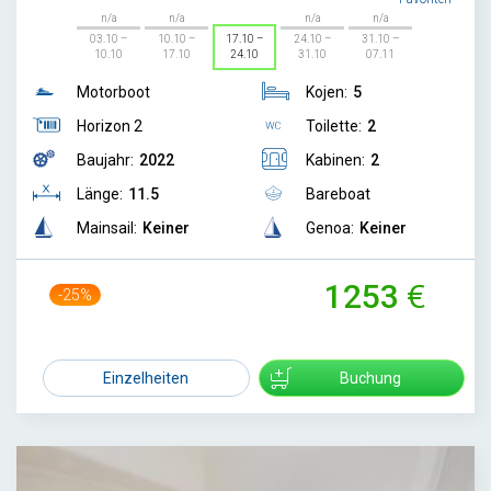
n/a
n/a
n/a
n/a
03.10 –
10.10 –
17.10 –
24.10 –
31.10 –
10.10
17.10
24.10
31.10
07.11
Motorboot
Kojen:
5
Horizon 2
Toilette:
2
Baujahr:
2022
Kabinen:
2
Länge:
11.5
Bareboat
Mainsail:
Keiner
Genoa:
Keiner
1253
-25%
1669
Einzelheiten
Buchung