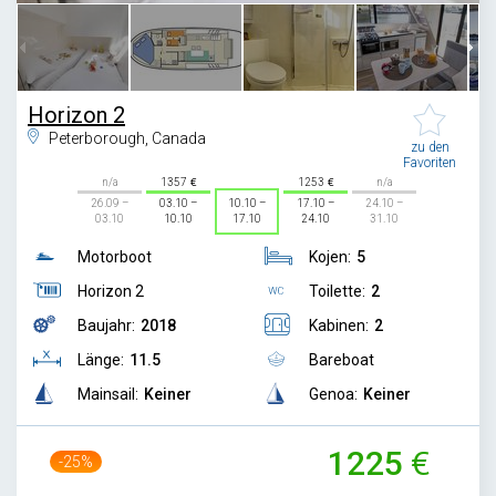
Horizon 2
Peterborough, Canada
zu den
Favoriten
n/a
1357
1253
n/a
26.09 –
03.10 –
10.10 –
17.10 –
24.10 –
03.10
10.10
17.10
24.10
31.10
Motorboot
Kojen:
5
Horizon 2
Toilette:
2
Baujahr:
2018
Kabinen:
2
Länge:
11.5
Bareboat
Mainsail:
Keiner
Genoa:
Keiner
1225
-25%