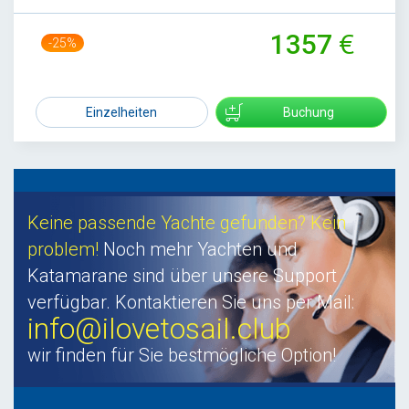
1357
-25%
1809
Einzelheiten
Buchung
Keine passende Yachte gefunden? Kein
problem!
Noch mehr Yachten und
Katamarane sind über unsere Support
verfügbar. Kontaktieren Sie uns per Mail:
info@ilovetosail.club
wir finden für Sie bestmögliche Option!