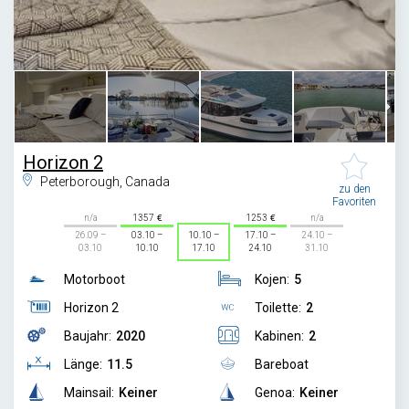
1
/
8
Horizon 2
Peterborough, Canada
zu den
Favoriten
n/a
1357
1253
n/a
26.09 –
03.10 –
10.10 –
17.10 –
24.10 –
03.10
10.10
17.10
24.10
31.10
Motorboot
Kojen:
5
Horizon 2
Toilette:
2
Baujahr:
2020
Kabinen:
2
Länge:
11.5
Bareboat
Mainsail:
Keiner
Genoa:
Keiner