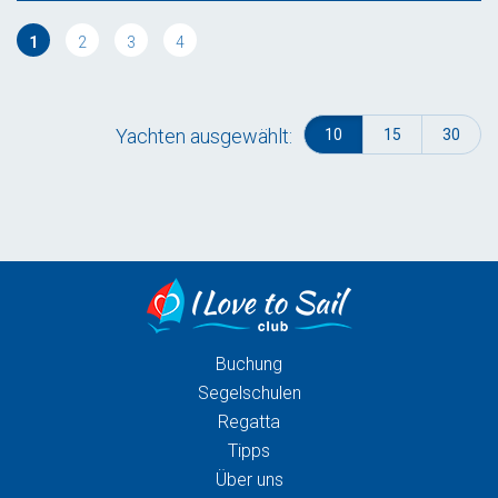
1
2
3
4
Yachten ausgewählt:
10
15
30
Buchung
Segelschulen
Regatta
Tipps
Über uns