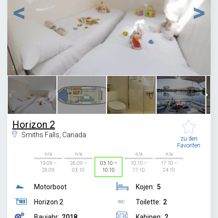
1
/
8
Horizon 2
Smiths Falls, Canada
zu den
Favoriten
n/a
n/a
n/a
n/a
19.09 –
26.09 –
03.10 –
10.10 –
17.10 –
26.09
03.10
10.10
17.10
24.10
Motorboot
Kojen:
5
Horizon 2
Toilette:
2
Baujahr:
2018
Kabinen:
2