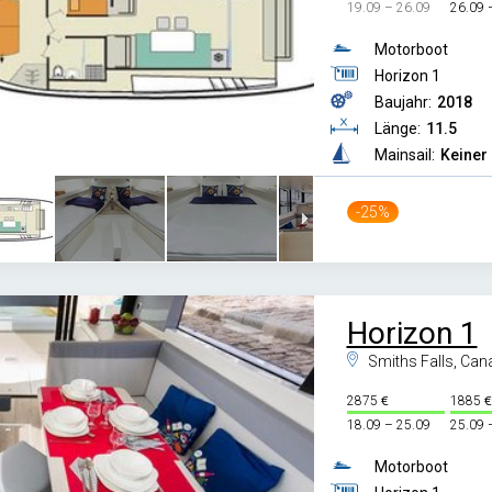
19.09 – 26.09
26.09 
Motorboot
Horizon 1
Baujahr:
2018
Länge:
11.5
Mainsail:
Keiner
-25%
Horizon 1
Smiths Falls, Can
2875
1885
18.09 – 25.09
25.09 
Motorboot