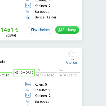
Toilette:
1
Kabinen:
2
Bareboat
Genoa:
Keiner
1451
Einzelheiten
Buchung
2059
zu den
ada
Favoriten
n/a
n/a
02.10 – 09.10
– 02.10
09.10 – 16.10
16.10 – 23.10
Kojen:
5
Toilette:
1
Kabinen:
2
Bareboat