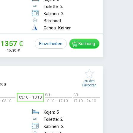
Toilette:
2
Kabinen:
2
Bareboat
Genoa:
Keiner
1357
Einzelheiten
Buchung
1809
zu den
ada
Favoriten
n/a
n/a
03.10 – 10.10
– 03.10
10.10 – 17.10
17.10 – 24.10
Kojen:
5
Toilette:
2
Kabinen:
2