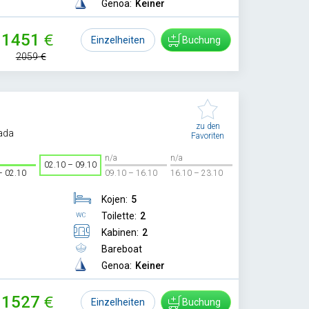
Genoa:
Keiner
1451
Einzelheiten
Buchung
2059
zu den
ada
Favoriten
n/a
n/a
02.10 – 09.10
– 02.10
09.10 – 16.10
16.10 – 23.10
Kojen:
5
Toilette:
2
Kabinen:
2
Bareboat
Genoa:
Keiner
1527
Einzelheiten
Buchung