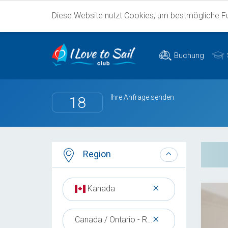
Diese Website nutzt Cookies, um bestmögliche Fun
Buchung
Ihre Anfrage senden
18
Region
×
Kanada
×
Canada / Ontario - Rideau Canal