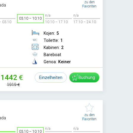
zu den
ada
Favoriten
n/a
n/a
03.10 – 10.10
– 03.10
10.10 – 17.10
17.10 – 24.10
Kojen:
5
Toilette:
1
Kabinen:
2
Bareboat
Genoa:
Keiner
1442
Einzelheiten
Buchung
1919
zu den
ada
Favoriten
n/a
n/a
03.10 – 10.10