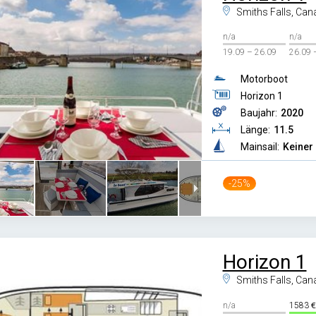
Smiths Falls, Can
n/a
n/a
19.09 – 26.09
26.09 
Motorboot
Horizon 1
Baujahr:
2020
Länge:
11.5
Mainsail:
Keiner
-25%
Horizon 1
Smiths Falls, Can
n/a
1583