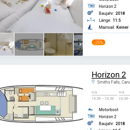
Horizon 2
Baujahr:
2018
Länge:
11.5
Mainsail:
Keiner
-25%
Horizon 2
Smiths Falls, Can
n/a
n/a
19.09 – 26.09
26.09 
Motorboot
Horizon 2
Baujahr:
2018