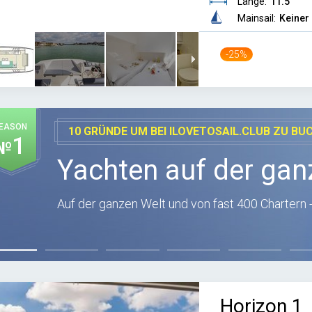
Länge:
11.5
Mainsail:
Keiner
-25%
EASON
10 GRÜNDE UM BEI ILOVETOSAIL.CLUB ZU BU
1
№
Yachten auf der gan
Auf der ganzen Welt und von fast 400 Chartern -
Horizon 1