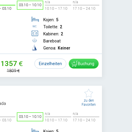
n/a
n/a
03.10 – 10.10
– 03.10
10.10 – 17.10
17.10 – 24.10
Kojen:
5
Toilette:
2
Kabinen:
2
Bareboat
Genoa:
Keiner
1357
Einzelheiten
Buchung
1809
zu den
ada
Favoriten
n/a
n/a
03.10 – 10.10
– 03.10
10.10 – 17.10
17.10 – 24.10
Kojen:
5