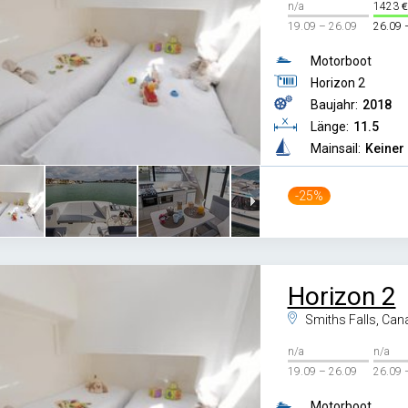
n/a
1423
19.09 – 26.09
26.09 
Motorboot
Horizon 2
Baujahr:
2018
Länge:
11.5
Mainsail:
Keiner
-25%
Horizon 2
Smiths Falls, Can
n/a
n/a
19.09 – 26.09
26.09 
Motorboot