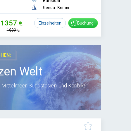
Bareboat
Genoa:
Keiner
1357
Einzelheiten
Buchung
1809
CHEN:
zen Welt
 Mittelmeer, Südostasien, und Karibik!