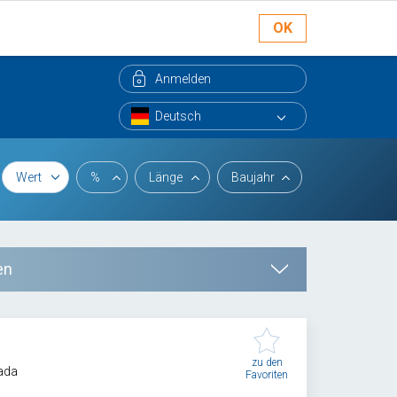
OK
Anmelden
Wert
%
Länge
Baujahr
en
zu den
ada
Favoriten