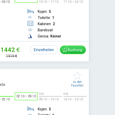
– 03.10
10.10 – 17.10
17.10 – 24.10
Kojen:
5
Toilette:
1
Kabinen:
2
Bareboat
Genoa:
Keiner
1442
Einzelheiten
Buchung
1919
zu den
ada
Favoriten
n/a
n/a
02.10 – 09.10
– 02.10
09.10 – 16.10
16.10 – 23.10
Kojen:
5