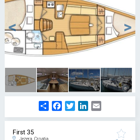
1
/
4
Share
Facebook
Twitter
LinkedIn
Email
First 35
Jezera, Croatia