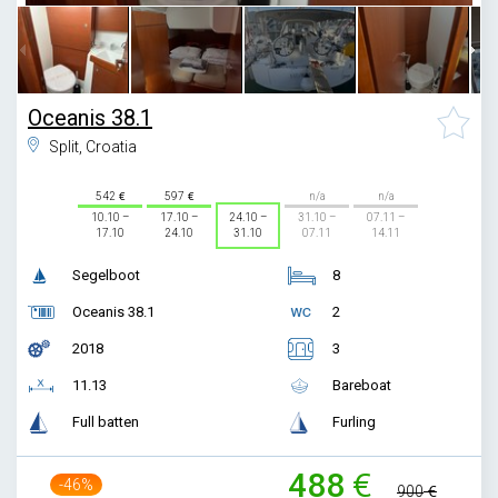
Oceanis 38.1
Split, Croatia
542
597
n/a
n/a
10.10 –
17.10 –
24.10 –
31.10 –
07.11 –
17.10
24.10
31.10
07.11
14.11
Segelboot
8
Oceanis 38.1
2
2018
3
11.13
Bareboat
Full batten
Furling
488
-46%
900