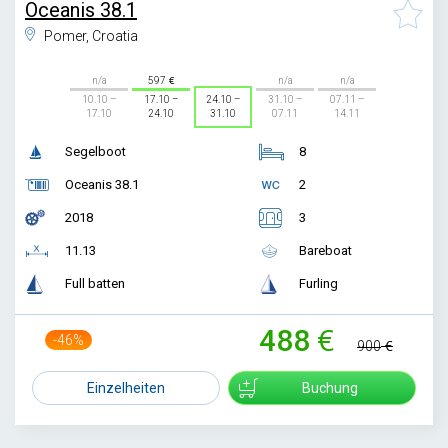
Oceanis 38.1
Pomer, Croatia
n/a
597
n/a
n/a
10.10 –
17.10 –
24.10 –
31.10 –
07.11 –
17.10
24.10
31.10
07.11
14.11
Segelboot
8
Oceanis 38.1
2
2018
3
11.13
Bareboat
Full batten
Furling
488
-46%
900
Einzelheiten
Buchung