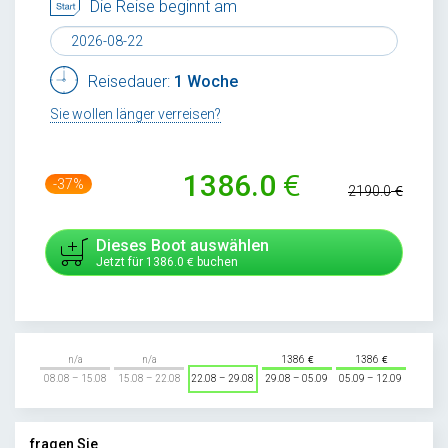
Die Reise beginnt am
Reisedauer:
1 Woche
Sie wollen länger verreisen?
1386.0
-37%
2190.0
Dieses Boot auswählen
Jetzt für
1386.0
buchen
n/a
n/a
1386
1386
08.08 – 15.08
15.08 – 22.08
22.08 – 29.08
29.08 – 05.09
05.09 – 12.09
fragen Sie