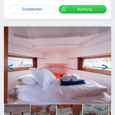
Einzelheiten
Buchung
1
/
35