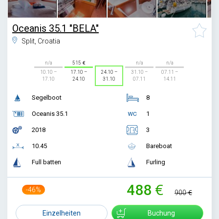
Oceanis 35.1 "BELA"
Split, Croatia
n/a
515
n/a
n/a
10.10 –
17.10 –
24.10 –
31.10 –
07.11 –
17.10
24.10
31.10
07.11
14.11
Segelboot
8
Oceanis 35.1
1
2018
3
10.45
Bareboat
Full batten
Furling
488
-46%
900
Einzelheiten
Buchung