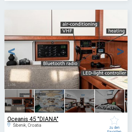
1
/
36
Oceanis 45 "DIANA"
Šibenik, Croatia
zu den
Favoriten