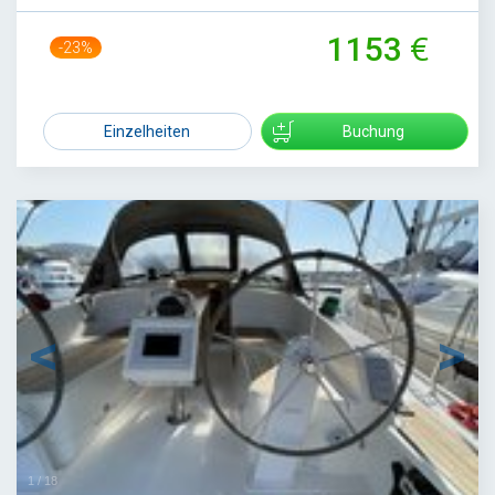
1153
-23%
1500
Einzelheiten
Buchung
1
/
18