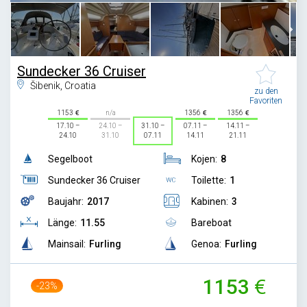
Sundecker 36 Cruiser
Šibenik, Croatia
zu den
Favoriten
1153
n/a
1356
1356
17.10 –
24.10 –
31.10 –
07.11 –
14.11 –
24.10
31.10
07.11
14.11
21.11
Segelboot
Kojen:
8
Sundecker 36 Cruiser
Toilette:
1
Baujahr:
2017
Kabinen:
3
Länge:
11.55
Bareboat
Mainsail:
Furling
Genoa:
Furling
1153
-23%