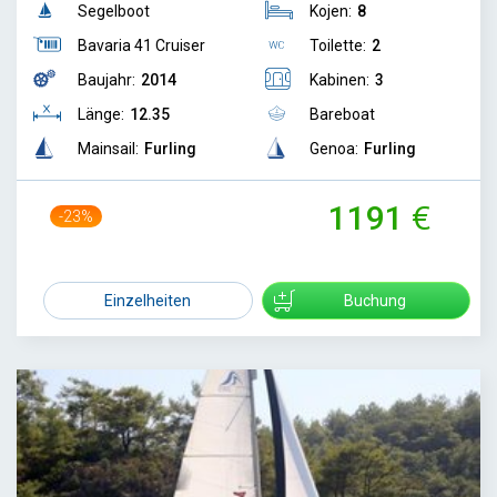
Segelboot
Kojen:
8
Bavaria 41 Cruiser
Toilette:
2
Baujahr:
2014
Kabinen:
3
Länge:
12.35
Bareboat
Mainsail:
Furling
Genoa:
Furling
1191
-23%
1550
Einzelheiten
Buchung