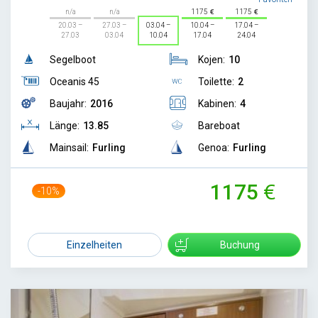
n/a
n/a
1175
1175
20.03 –
27.03 –
03.04 –
10.04 –
17.04 –
27.03
03.04
10.04
17.04
24.04
Segelboot
Kojen:
10
Oceanis 45
Toilette:
2
Baujahr:
2016
Kabinen:
4
Länge:
13.85
Bareboat
Mainsail:
Furling
Genoa:
Furling
1175
-10%
1300
Einzelheiten
Buchung