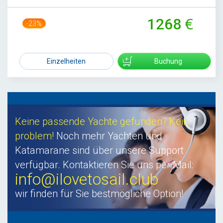
1268
-23%
1650
Einzelheiten
Buchung
Keine passende Yachte gefunden? Kein
problem!
Noch mehr Yachten und
Katamarane sind über unsere Support
verfügbar. Kontaktieren Sie uns per Mail:
info@ilovetosail.club
wir finden für Sie bestmögliche Option!