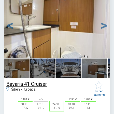
1
/
23
Bavaria 41 Cruiser
Šibenik, Croatia
zu den
Favoriten
1191
n/a
1191
1401
10.10 –
17.10 –
24.10 –
31.10 –
07.11 –
17.10
24.10
31.10
07.11
14.11