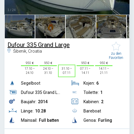
1
/
24
Dufour 335 Grand Large
Šibenik, Croatia
zu den
Favoriten
950
950
950
950
17.10 –
24.10 –
31.10 –
07.11 –
14.11 –
24.10
31.10
07.11
14.11
21.11
Segelboot
Kojen:
6
Dufour 335 Grand L...
Toilette:
1
Baujahr:
2014
Kabinen:
2
Länge:
10.28
Bareboat
Mainsail:
Full batten
Genoa:
Furling