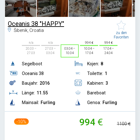
Oceanis 38 "HAPPY"
Šibenik, Croatia
zu den
Favoriten
n/a
n/a
994
994
20.03 –
27.03 –
03.04 –
10.04 –
17.04 –
27.03
03.04
10.04
17.04
24.04
Segelboot
Kojen:
8
Oceanis 38
Toilette:
1
Baujahr:
2016
Kabinen:
3
Länge:
11.55
Bareboat
Mainsail:
Furling
Genoa:
Furling
994
-10%
1100