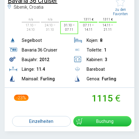
Bavaria 36 Cruiser
Šibenik, Croatia
zu den
Favoriten
n/a
n/a
1311
1311
17.10 –
24.10 –
31.10 –
07.11 –
14.11 –
24.10
31.10
07.11
14.11
21.11
Segelboot
Kojen:
8
Bavaria 36 Cruiser
Toilette:
1
Baujahr:
2012
Kabinen:
3
Länge:
11.4
Bareboat
Mainsail:
Furling
Genoa:
Furling
1115
-23%
1450
Einzelheiten
Buchung