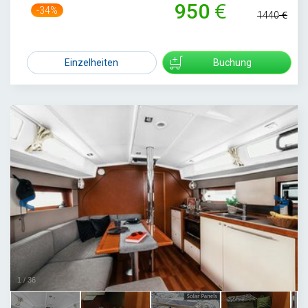
950
-34%
1440
Einzelheiten
Buchung
1
/
36