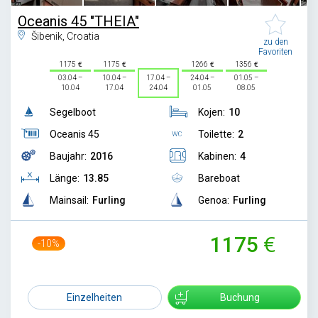
Oceanis 45 "THEIA"
Šibenik, Croatia
zu den
Favoriten
1175
1175
1266
1356
03.04 –
10.04 –
17.04 –
24.04 –
01.05 –
10.04
17.04
24.04
01.05
08.05
Segelboot
Kojen:
10
Oceanis 45
Toilette:
2
Baujahr:
2016
Kabinen:
4
Länge:
13.85
Bareboat
Mainsail:
Furling
Genoa:
Furling
1175
-10%
1300
Einzelheiten
Buchung