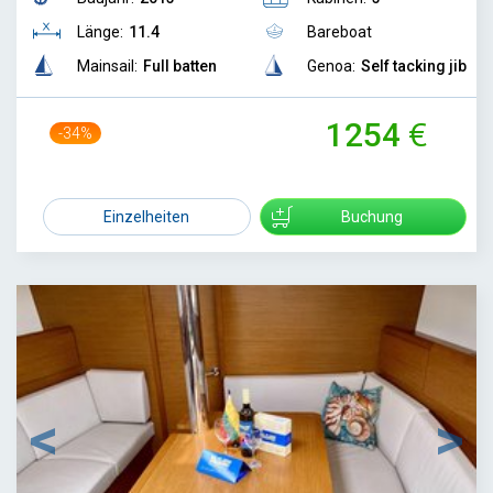
Länge:
11.4
Bareboat
Mainsail:
Full batten
Genoa:
Self tacking jib
1254
-34%
1900
Einzelheiten
Buchung