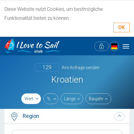
Diese Website nutzt Cookies, um bestmögliche
Funktionalität bieten zu können.
OK
Tog
navi
129
Ihre Anfrage senden
Kroatien
Wert
%
Länge
Baujahr
Region