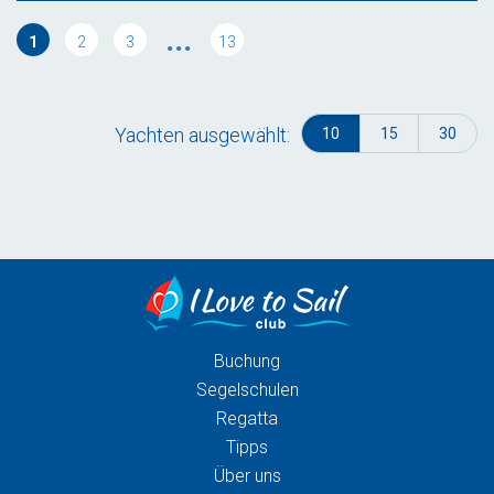
...
1
2
3
13
Yachten ausgewählt:
10
15
30
Buchung
Segelschulen
Regatta
Tipps
Über uns