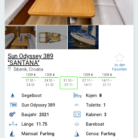
1
/
3
Sun Odyssey 389
"SANTANA"
zu den
Šibenik, Croatia
Favoriten
1268
1268
1268
1268
17.10 –
24.10 –
31.10 –
07.11 –
14.11 –
24.10
31.10
07.11
14.11
21.11
Segelboot
Kojen:
8
Sun Odyssey 389
Toilette:
1
Baujahr:
2021
Kabinen:
3
Länge:
11.75
Bareboat
Mainsail:
Furling
Genoa:
Furling