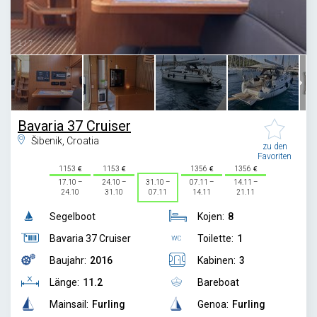
1
/
7
Bavaria 37 Cruiser
Šibenik, Croatia
zu den
Favoriten
1153
1153
1356
1356
17.10 –
24.10 –
31.10 –
07.11 –
14.11 –
24.10
31.10
07.11
14.11
21.11
Segelboot
Kojen:
8
Bavaria 37 Cruiser
Toilette:
1
Baujahr:
2016
Kabinen:
3
Länge:
11.2
Bareboat
Mainsail:
Furling
Genoa:
Furling