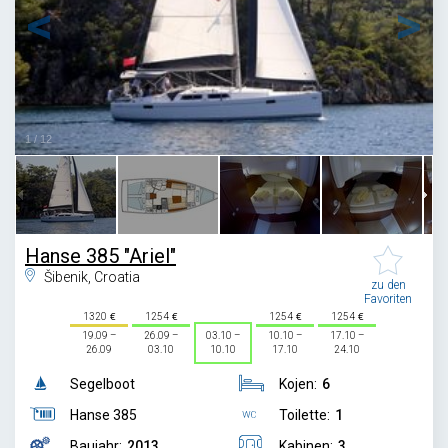
1
/
12
Hanse 385 "Ariel"
Šibenik, Croatia
zu den
Favoriten
1320
1254
1254
1254
19.09 –
26.09 –
03.10 –
10.10 –
17.10 –
26.09
03.10
10.10
17.10
24.10
Segelboot
Kojen:
6
Hanse 385
Toilette:
1
Baujahr:
2013
Kabinen:
3