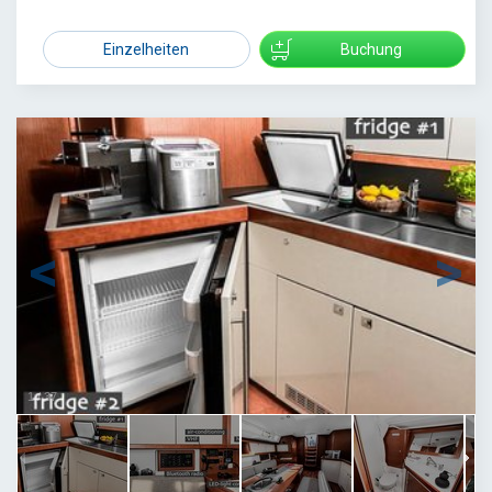
1500
Einzelheiten
Buchung
1
/
37