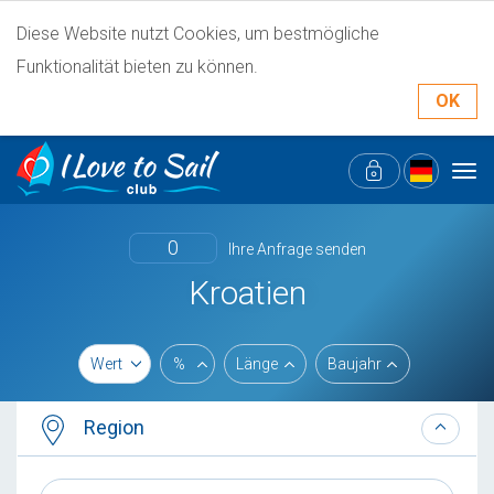
Diese Website nutzt Cookies, um bestmögliche
Funktionalität bieten zu können.
OK
Tog
navi
0
Ihre Anfrage senden
Kroatien
Wert
%
Länge
Baujahr
Region