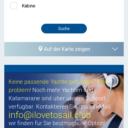
Kabine
Auf der Karte zeigen
Keine passende Yachte gefunden? Kein
problem!
Noch mehr Yachten und
Katamarane sind über unsere Support
verfügbar. Kontaktieren Sie uns per Mail:
info@ilovetosail.club
wir finden für Sie bestmögliche Option!