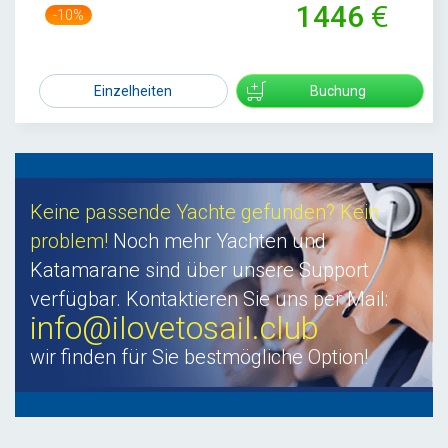
1446
-10%
1600
Einzelheiten
Buchung
Keine passende Yachte gefunden? Kein
problem!
Noch mehr Yachten und
Katamarane sind über unsere Support
verfügbar. Kontaktieren Sie uns per Mail:
info@ilovetosail.club
wir finden für Sie bestmögliche Option!