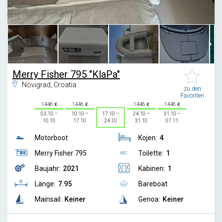
1
/
83
Merry Fisher 795 "KlaPa"
Novigrad, Croatia
zu den
Favoriten
1446
1446
1446
1446
03.10 –
10.10 –
17.10 –
24.10 –
31.10 –
10.10
17.10
24.10
31.10
07.11
Motorboot
Kojen:
4
Merry Fisher 795
Toilette:
1
Baujahr:
2021
Kabinen:
1
Länge:
7.95
Bareboat
Mainsail:
Keiner
Genoa:
Keiner