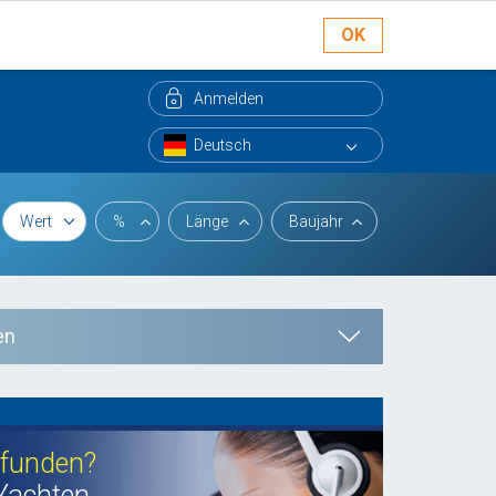
OK
Anmelden
Wert
%
Länge
Baujahr
en
efunden?
Yachten