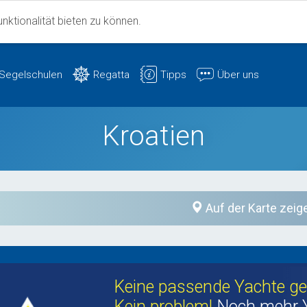
ktionalität bieten zu können.
Segelschulen
Regatta
Tipps
Über uns
Kroatien
Auf der Karte zeig
Keine passende Yachte g
Kein problem!
Noch mehr 