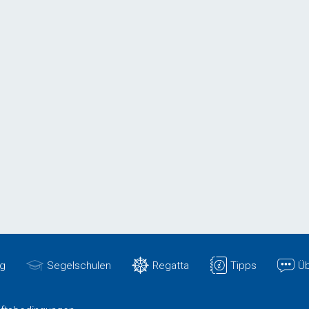
g
Segelschulen
Regatta
Tipps
Üb