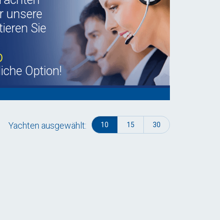
r unsere
ieren Sie
b
liche Option!
Yachten ausgewählt:
10
15
30