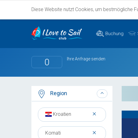
Diese Website nutzt Cookies, um bestmögliche Fun
Buchung
Ihre Anfrage senden
0
Region
×
Kroatien
×
Kornati