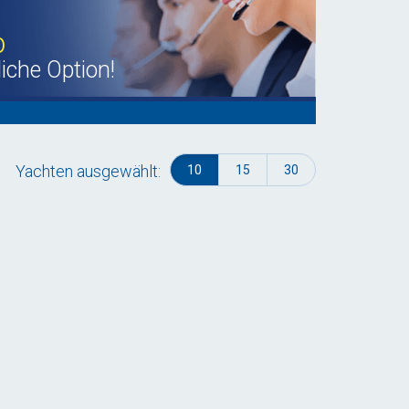
b
liche Option!
Yachten ausgewählt:
10
15
30