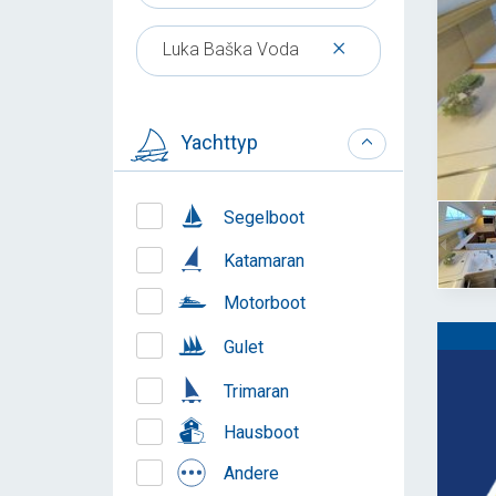
×
Luka Baška Voda
Yachttyp
Segelboot
Katamaran
Motorboot
Gulet
Trimaran
Hausboot
Andere