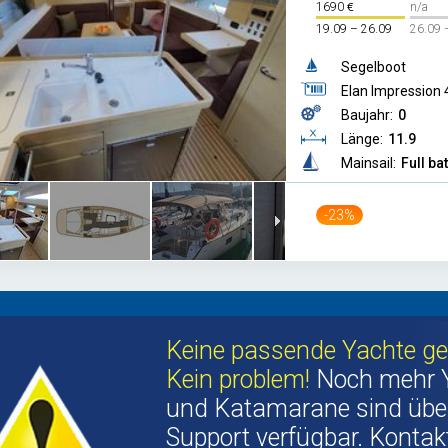
1690
n/a
19.09 – 26.09
26.09 
Segelboot
Elan Impression 
Baujahr:
0
Länge:
11.9
Mainsail:
Full ba
-23%
Keine passende Yachte g
Kein problem!
Noch mehr 
und Katamarane sind übe
Support verfügbar. Kontakt