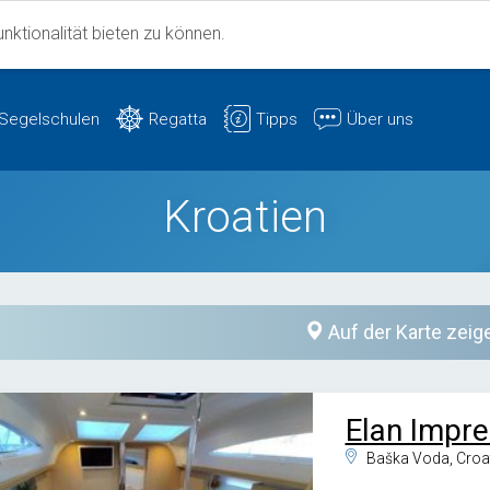
ktionalität bieten zu können.
Segelschulen
Regatta
Tipps
Über uns
Kroatien
Auf der Karte zeig
Elan Impre
Baška Voda, Croa