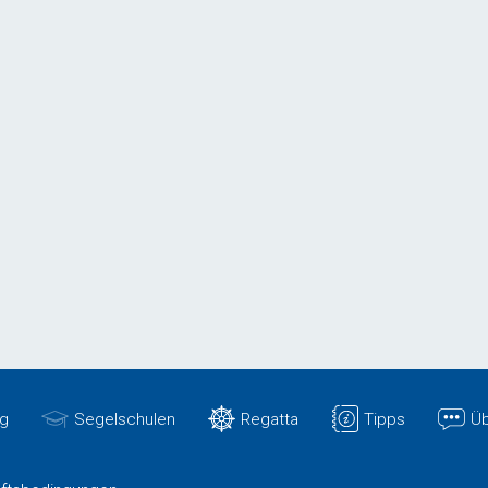
g
Segelschulen
Regatta
Tipps
Üb