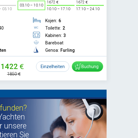
1672
1672
03.10 – 10.10
– 03.10
10.10 – 17.10
17.10 – 24.10
Kojen:
6
40
Toilette:
2
Kabinen:
3
Bareboat
tten
Genoa:
Furling
1422
Einzelheiten
Buchung
1850
efunden?
Yachten
r unsere
ieren Sie