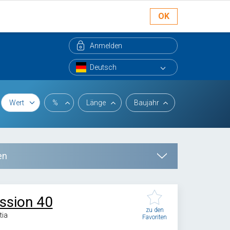
OK
Anmelden
Wert
%
Länge
Baujahr
en
ssion 40
zu den
tia
Favoriten