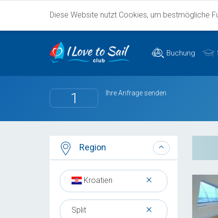
Diese Website nutzt Cookies, um bestmögliche Fun
Buchung
Ihre Anfrage senden
1
Region
×
Kroatien
×
Split