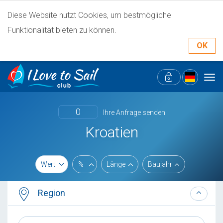
Diese Website nutzt Cookies, um bestmögliche
Funktionalität bieten zu können.
OK
Tog
navi
0
Ihre Anfrage senden
Kroatien
Wert
%
Länge
Baujahr
Region