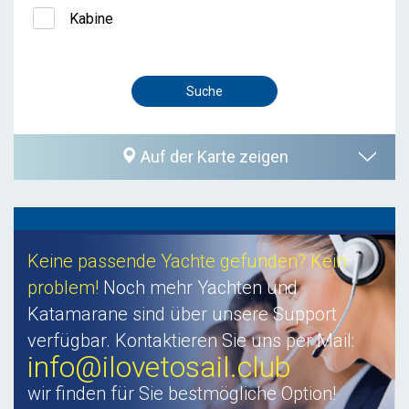
Kabine
Auf der Karte zeigen
Keine passende Yachte gefunden? Kein
problem!
Noch mehr Yachten und
Katamarane sind über unsere Support
verfügbar. Kontaktieren Sie uns per Mail:
info@ilovetosail.club
wir finden für Sie bestmögliche Option!