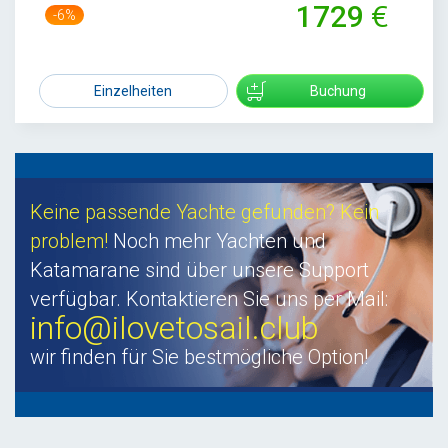
1729
-6%
1834
Einzelheiten
Buchung
Keine passende Yachte gefunden? Kein
problem!
Noch mehr Yachten und
Katamarane sind über unsere Support
verfügbar. Kontaktieren Sie uns per Mail:
info@ilovetosail.club
wir finden für Sie bestmögliche Option!