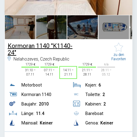
1
/
12
Kormoran 1140 "K1140-
24"
zu den
Nelahozeves, Czech Republic
Favoriten
1729
1729
1729
n/a
31.10 –
07.11 –
14.11 –
21.11 –
28.11 –
07.11
14.11
21.11
28.11
05.12
Motorboot
Kojen:
6
Kormoran 1140
Toilette:
2
Baujahr:
2010
Kabinen:
2
Länge:
11.4
Bareboat
Mainsail:
Keiner
Genoa:
Keiner