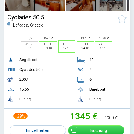
Cyclades 50.5
Lefkada, Greece
n/a
1546
1379
1379
26.09 –
03.10 –
10.10 –
17.10 –
24.10 –
03.10
10.10
17.10
24.10
31.10
Segelboot
12
Cyclades 50.5
4
2007
6
15.65
Bareboat
Furling
Furling
1345
-29%
1900
Einzelheiten
Buchung