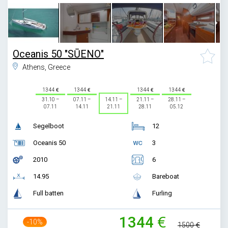
Oceanis 50 "SŪENO"
Athens, Greece
1344
1344
1344
1344
31.10 –
07.11 –
14.11 –
21.11 –
28.11 –
07.11
14.11
21.11
28.11
05.12
Segelboot
12
Oceanis 50
3
2010
6
14.95
Bareboat
Full batten
Furling
1344
-10%
1500