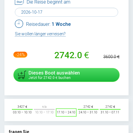
Die Reise beginnt am
Reisedauer:
1 Woche
Sie wollen länger verreisen?
2742.0
-24%
3600.0
Dieses Boot auswählen
Jetzt für
2742.0
buchen
3427
n/a
2742
2742
03.10 – 10.10
10.10 – 17.10
17.10 – 24.10
24.10 – 31.10
31.10 – 07.11
fragen Sie