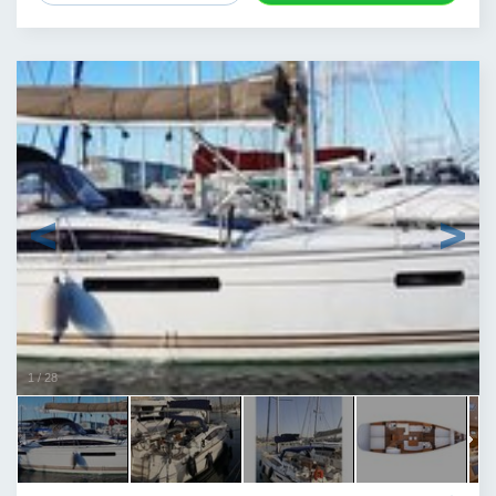
1
/
28