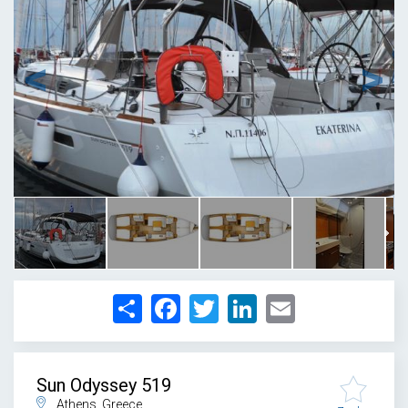
1
/
9
Share
Facebook
Twitter
LinkedIn
Email
Sun Odyssey 519
Athens, Greece