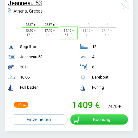
Jeanneau 53
Athens, Greece
2537
2537
n/a
n/a
10.10 –
17.10 –
24.10 –
31.10 –
07.11 –
17.10
24.10
31.10
07.11
14.11
Segelboot
12
Jeanneau 53
4
2011
6
16.06
Bareboat
Full batten
Furling
1409
-42%
2420
Einzelheiten
Buchung