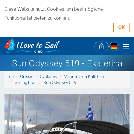
Diese Website nutzt Cookies, um bestmögliche
Funktionalität bieten zu können.
OK
Tog
navi
Sun Odyssey 519 - Ekaterina
de
Greece
Cyclades
Marina Delta Kallithea
Sailing boat
Sun Odyssey 519