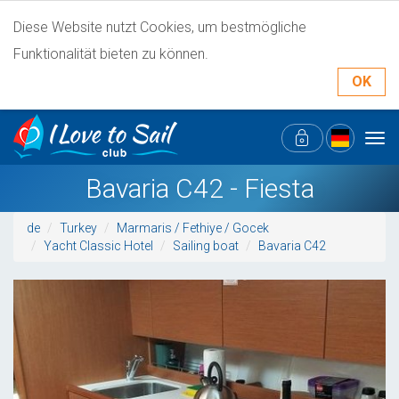
Diese Website nutzt Cookies, um bestmögliche
Funktionalität bieten zu können.
OK
Tog
navi
Bavaria C42 - Fiesta
de
Turkey
Marmaris / Fethiye / Gocek
Yacht Classic Hotel
Sailing boat
Bavaria C42