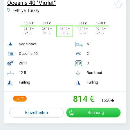
Oceanis 40 "Violet"
Fethiye, Turkey
1035
814
814
1478
21.11 –
28.11 –
05.12 –
12.12 –
19.12 –
28.11
05.12
12.12
19.12
26.12
Segelboot
6
Oceanis 40
2
2011
3
12.5
Bareboat
Furling
Furling
814
-51%
1650
Einzelheiten
Buchung