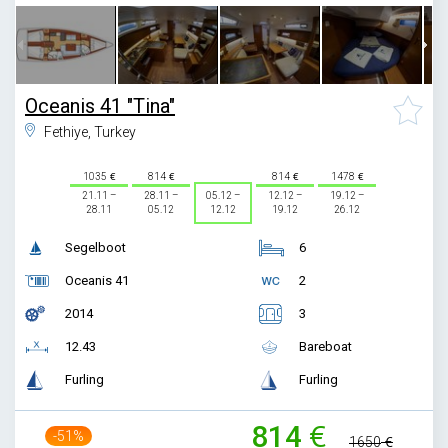
Oceanis 41 "Tina"
Fethiye, Turkey
1035
814
814
1478
21.11 –
28.11 –
05.12 –
12.12 –
19.12 –
28.11
05.12
12.12
19.12
26.12
Segelboot
6
Oceanis 41
2
2014
3
12.43
Bareboat
Furling
Furling
814
-51%
1650