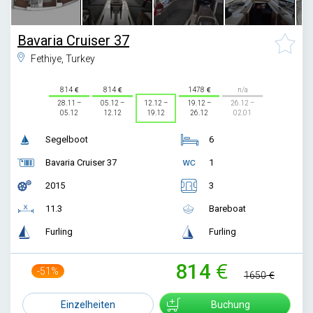
Bavaria Cruiser 37
Fethiye, Turkey
814
814
1478
n/a
28.11 –
05.12 –
12.12 –
19.12 –
26.12 –
05.12
12.12
19.12
26.12
02.01
Segelboot
6
Bavaria Cruiser 37
1
2015
3
11.3
Bareboat
Furling
Furling
814
-51%
1650
Einzelheiten
Buchung