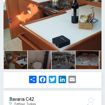
1
/
21
Share
Facebook
Twitter
LinkedIn
Email
Bavaria C42
Fethiye, Turkey