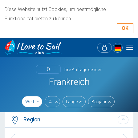
Diese Website nutzt Cookies, um bestmögliche
Funktionalität bieten zu können.
OK
Tog
navi
0
Ihre Anfrage senden
Frankreich
Wert
%
Länge
Baujahr
Region