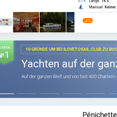
Länge:
14.5
Mainsail:
Keiner
-6%
EASON
10 GRÜNDE UM BEI ILOVETOSAIL.CLUB ZU BU
1
№
Yachten auf der gan
Auf der ganzen Welt und von fast 400 Chartern -
Pénichett