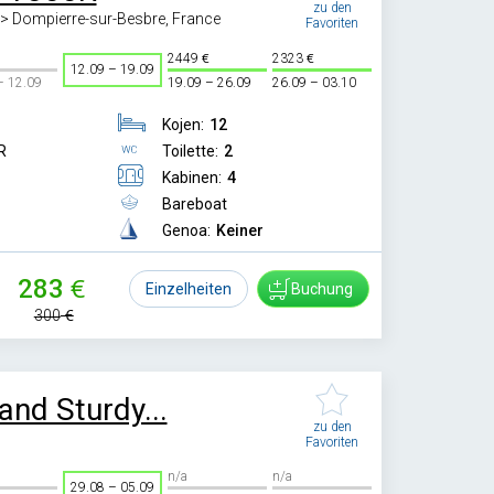
zu den
-> Dompierre-sur-Besbre, France
Favoriten
2449
2323
12.09 – 19.09
– 12.09
19.09 – 26.09
26.09 – 03.10
Kojen:
12
R
Toilette:
2
Kabinen:
4
Bareboat
Genoa:
Keiner
283
Einzelheiten
Buchung
300
and Sturdy...
zu den
Favoriten
n/a
n/a
29.08 – 05.09