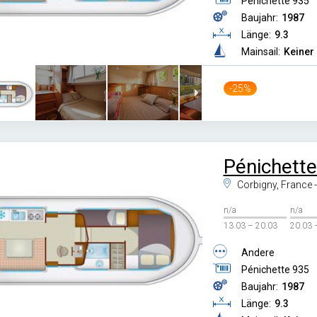
Pénichette 935
Baujahr:
1987
Länge:
9.3
Mainsail:
Keiner
-25%
Pénichette
Corbigny, France 
n/a
n/a
13.03 – 20.03
20.03 
Andere
Pénichette 935
Baujahr:
1987
Länge:
9.3