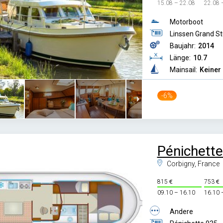
15.08 – 22.08
22.08 
Motorboot
Linssen Grand Stu
Baujahr:
2014
Länge:
10.7
Mainsail:
Keiner
-6%
Pénichette
Corbigny, France
815
753
09.10 – 16.10
16.10 
Andere