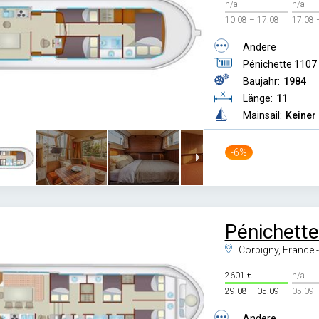
n/a
n/a
10.08 – 17.08
17.08 
Andere
Pénichette 1107
Baujahr:
1984
Länge:
11
Mainsail:
Keiner
-6%
Pénichett
Corbigny, France 
2601
n/a
29.08 – 05.09
05.09 
Andere