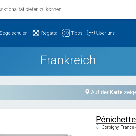
ktionalität bieten zu können.
Segelschulen
Regatta
Tipps
Über uns
Frankreich
Auf der Karte zeig
Pénichette
Corbigny, France 