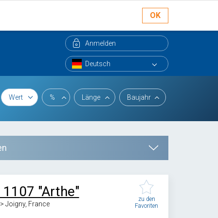
OK
Anmelden
Wert
%
Länge
Baujahr
en
 1107 "Arthe"
zu den
-> Joigny, France
Favoriten