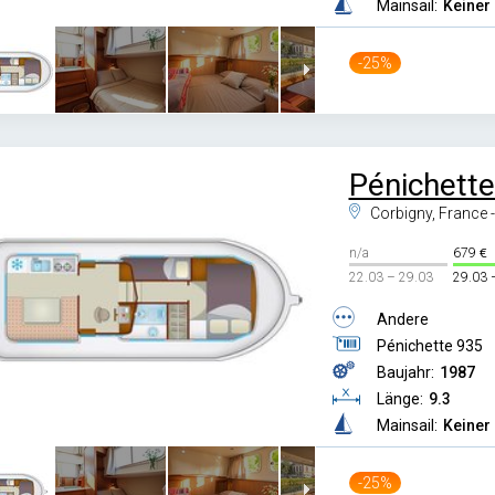
Mainsail:
Keiner
-25%
Pénichette
Corbigny, France 
n/a
679
22.03 – 29.03
29.03 
Andere
Pénichette 935
Baujahr:
1987
Länge:
9.3
Mainsail:
Keiner
-25%