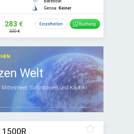
Bareboat
Genoa:
Keiner
283
Einzelheiten
Buchung
300
CHEN:
zen Welt
 Mittelmeer, Südostasien, und Karibik!
e 1500R