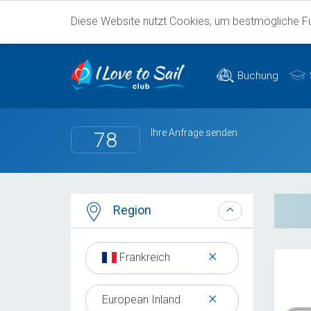
Diese Website nutzt Cookies, um bestmögliche Fun
Buchung
Ihre Anfrage senden
78
Region
×
Frankreich
×
European Inland