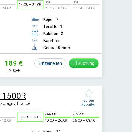
n/a
n/a
24.08 – 31.08
– 24.08
31.08 – 07.09
07.09 – 14.09
Kojen:
7
Toilette:
1
Kabinen:
2
Bareboat
Genoa:
Keiner
189
Einzelheiten
Buchung
200
e 1500R
zu den
-> Joigny, France
Favoriten
2449
2323
12.09 – 19.09
– 12.09
19.09 – 26.09
26.09 – 03.10
Kojen:
12