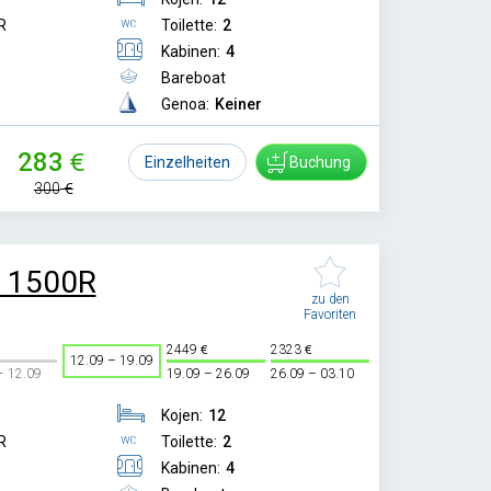
R
Toilette:
2
Kabinen:
4
Bareboat
Genoa:
Keiner
283
Einzelheiten
Buchung
300
e 1500R
zu den
Favoriten
2449
2323
12.09 – 19.09
– 12.09
19.09 – 26.09
26.09 – 03.10
Kojen:
12
R
Toilette:
2
Kabinen:
4