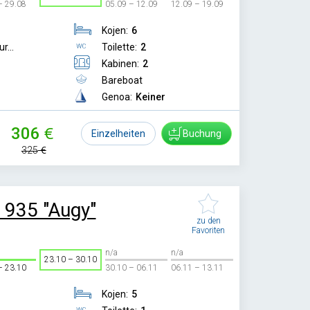
– 29.08
05.09 – 12.09
12.09 – 19.09
Kojen:
6
r...
Toilette:
2
Kabinen:
2
Bareboat
Genoa:
Keiner
306
Einzelheiten
Buchung
325
 935 "Augy"
zu den
Favoriten
n/a
n/a
23.10 – 30.10
– 23.10
30.10 – 06.11
06.11 – 13.11
Kojen:
5