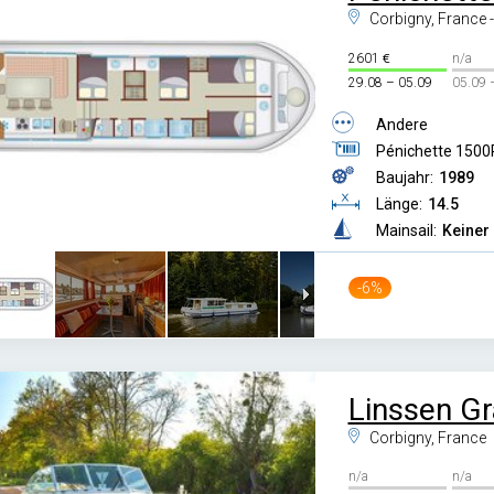
Corbigny, France 
2601
n/a
29.08 – 05.09
05.09 
Andere
Pénichette 1500
Baujahr:
1989
Länge:
14.5
Mainsail:
Keiner
-6%
Linssen Gr
Corbigny, France
n/a
n/a