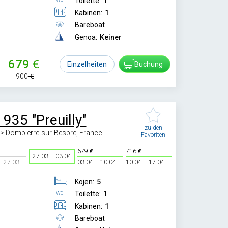
Toilette:
1
Kabinen:
1
Bareboat
Genoa:
Keiner
679
Einzelheiten
Buchung
900
 935 "Preuilly"
zu den
-> Dompierre-sur-Besbre, France
Favoriten
679
716
27.03 – 03.04
– 27.03
03.04 – 10.04
10.04 – 17.04
Kojen:
5
Toilette:
1
Kabinen:
1
Bareboat