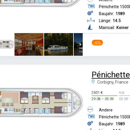
Pénichette 1500
Baujahr:
1989
Länge:
14.5
Mainsail:
Keiner
-6%
Pénichett
Corbigny, France
2601
n/a
29.08 – 05.09
05.09 
Andere
Pénichette 1500
Baujahr:
1989