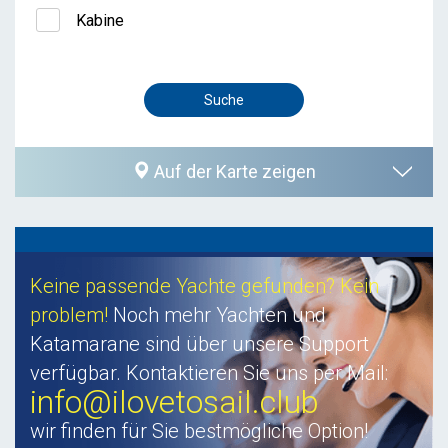
Kabine
Auf der Karte zeigen
Keine passende Yachte gefunden? Kein
problem!
Noch mehr Yachten und
Katamarane sind über unsere Support
verfügbar. Kontaktieren Sie uns per Mail:
info@ilovetosail.club
wir finden für Sie bestmögliche Option!