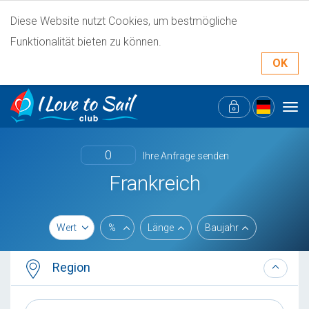
Diese Website nutzt Cookies, um bestmögliche
Funktionalität bieten zu können.
OK
Tog
navi
0
Ihre Anfrage senden
Frankreich
Wert
%
Länge
Baujahr
Region