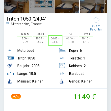
Triton 1050 "2404"
Mittersheim, France
zu den
Favoriten
1333
1333
n/a
1149
12.09 –
19.09 –
26.09 –
03.10 –
10.10 –
19.09
26.09
03.10
10.10
17.10
Motorboot
Kojen:
6
Triton 1050
Toilette:
1
Baujahr:
2008
Kabinen:
2
Länge:
10.5
Bareboat
Mainsail:
Keiner
Genoa:
Keiner
1149
-6%