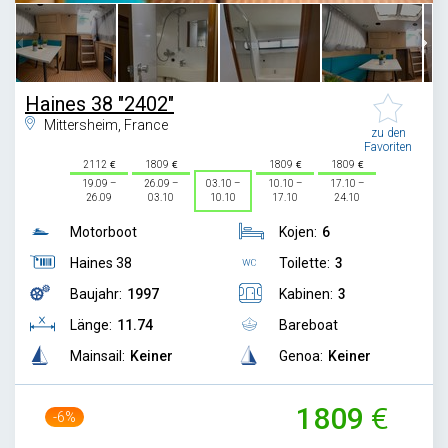
Haines 38 "2402"
Mittersheim, France
zu den
Favoriten
2112
1809
1809
1809
19.09 –
26.09 –
03.10 –
10.10 –
17.10 –
26.09
03.10
10.10
17.10
24.10
Motorboot
Kojen:
6
Haines 38
Toilette:
3
Baujahr:
1997
Kabinen:
3
Länge:
11.74
Bareboat
Mainsail:
Keiner
Genoa:
Keiner
1809
-6%