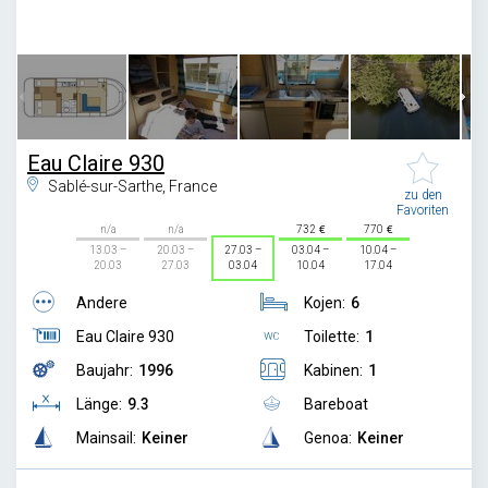
1
/
7
Eau Claire 930
Sablé-sur-Sarthe, France
zu den
Favoriten
n/a
n/a
732
770
13.03 –
20.03 –
27.03 –
03.04 –
10.04 –
20.03
27.03
03.04
10.04
17.04
Andere
Kojen:
6
Eau Claire 930
Toilette:
1
Baujahr:
1996
Kabinen:
1
Länge:
9.3
Bareboat
Mainsail:
Keiner
Genoa:
Keiner