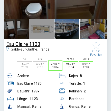
1
/
8
Eau Claire 1130
Sablé-sur-Sarthe, France
zu den
Favoriten
n/a
n/a
939
988
13.03 –
20.03 –
27.03 –
03.04 –
10.04 –
20.03
27.03
03.04
10.04
17.04
Andere
Kojen:
8
Eau Claire 1130
Toilette:
1
Baujahr:
1987
Kabinen:
2
Länge:
11.23
Bareboat
Mainsail:
Keiner
Genoa:
Keiner