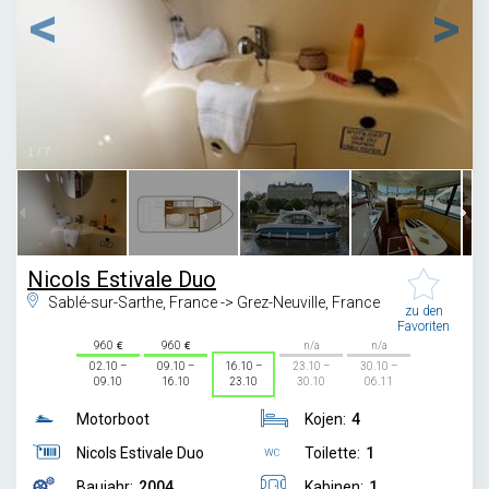
1
/
7
Nicols Estivale Duo
Sablé-sur-Sarthe, France -> Grez-Neuville, France
zu den
Favoriten
960
960
n/a
n/a
02.10 –
09.10 –
16.10 –
23.10 –
30.10 –
09.10
16.10
23.10
30.10
06.11
Motorboot
Kojen:
4
Nicols Estivale Duo
Toilette:
1
Baujahr:
2004
Kabinen:
1