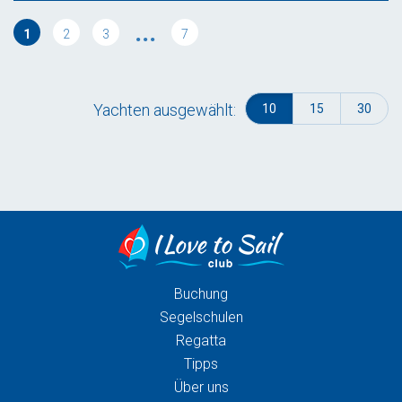
...
1
2
3
7
Yachten ausgewählt:
10
15
30
Buchung
Segelschulen
Regatta
Tipps
Über uns