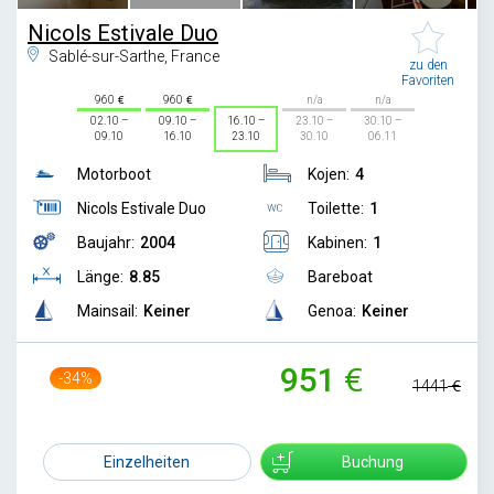
Nicols Estivale Duo
Sablé-sur-Sarthe, France
zu den
Favoriten
960
960
n/a
n/a
02.10 –
09.10 –
16.10 –
23.10 –
30.10 –
09.10
16.10
23.10
30.10
06.11
Motorboot
Kojen:
4
Nicols Estivale Duo
Toilette:
1
Baujahr:
2004
Kabinen:
1
Länge:
8.85
Bareboat
Mainsail:
Keiner
Genoa:
Keiner
951
-34%
1441
Einzelheiten
Buchung