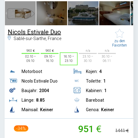
Nicols Estivale Duo
Sablé-sur-Sarthe, France
zu den
Favoriten
960
960
n/a
n/a
02.10 –
09.10 –
16.10 –
23.10 –
30.10 –
09.10
16.10
23.10
30.10
06.11
Motorboot
Kojen:
4
Nicols Estivale Duo
Toilette:
1
Baujahr:
2004
Kabinen:
1
Länge:
8.85
Bareboat
Mainsail:
Keiner
Genoa:
Keiner
951
-34%
1441