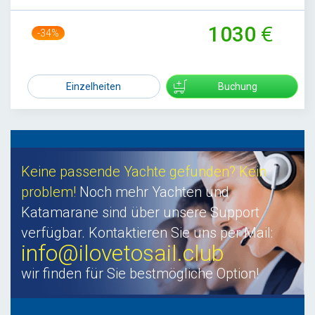
1030
-34%
1560
Einzelheiten
Buchung
Keine passende Yachte gefunden? Kein
problem!
Noch mehr Yachten und
Katamarane sind über unsere Support
verfügbar. Kontaktieren Sie uns per Mail:
info@ilovetosail.club
wir finden für Sie bestmögliche Option!