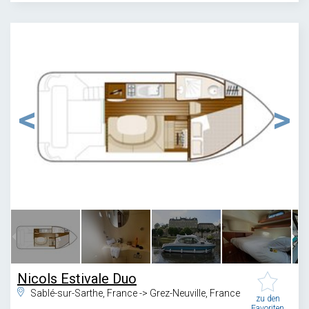
1
/
7
Nicols Estivale Duo
Sablé-sur-Sarthe, France -> Grez-Neuville, France
zu den
Favoriten