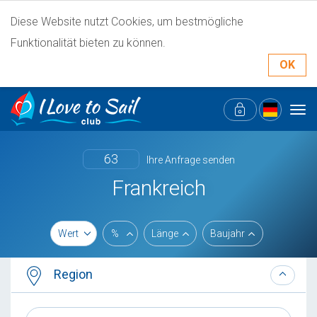
Diese Website nutzt Cookies, um bestmögliche
Funktionalität bieten zu können.
OK
Tog
navi
63
Ihre Anfrage senden
Frankreich
Wert
%
Länge
Baujahr
Region