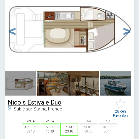
1
/
4
Nicols Estivale Duo
Sablé-sur-Sarthe, France
zu den
Favoriten
960
960
n/a
n/a
02.10 –
09.10 –
16.10 –
23.10 –
30.10 –
09.10
16.10
23.10
30.10
06.11