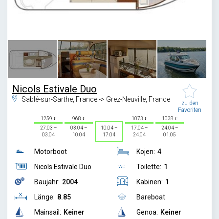
1
/
4
Nicols Estivale Duo
Sablé-sur-Sarthe, France -> Grez-Neuville, France
zu den
Favoriten
1259
968
1073
1038
27.03 –
03.04 –
10.04 –
17.04 –
24.04 –
03.04
10.04
17.04
24.04
01.05
Motorboot
Kojen:
4
Nicols Estivale Duo
Toilette:
1
Baujahr:
2004
Kabinen:
1
Länge:
8.85
Bareboat
Mainsail:
Keiner
Genoa:
Keiner