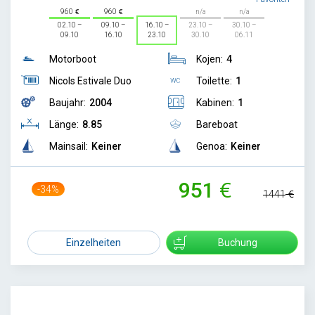
960
960
n/a
n/a
02.10 –
09.10 –
16.10 –
23.10 –
30.10 –
09.10
16.10
23.10
30.10
06.11
Motorboot
Kojen:
4
Nicols Estivale Duo
Toilette:
1
Baujahr:
2004
Kabinen:
1
Länge:
8.85
Bareboat
Mainsail:
Keiner
Genoa:
Keiner
951
-34%
1441
Einzelheiten
Buchung