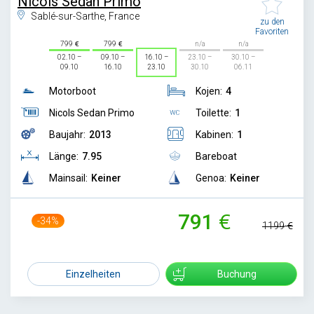
Nicols Sedan Primo
Sablé-sur-Sarthe, France
zu den
Favoriten
799
799
n/a
n/a
02.10 –
09.10 –
16.10 –
23.10 –
30.10 –
09.10
16.10
23.10
30.10
06.11
Motorboot
Kojen:
4
Nicols Sedan Primo
Toilette:
1
Baujahr:
2013
Kabinen:
1
Länge:
7.95
Bareboat
Mainsail:
Keiner
Genoa:
Keiner
791
-34%
1199
Einzelheiten
Buchung