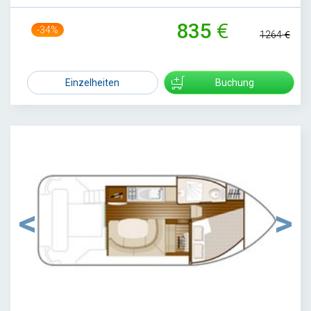
835
-34%
1264
Einzelheiten
Buchung
1
/
7