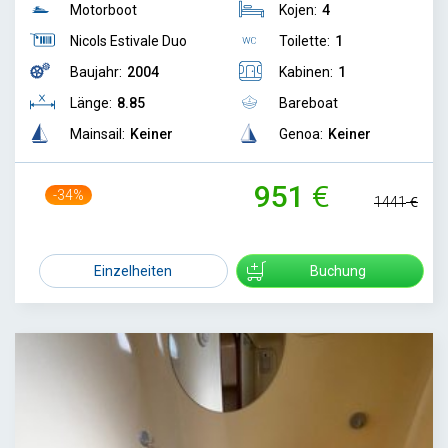
Motorboot
Kojen:
4
Nicols Estivale Duo
Toilette:
1
Baujahr:
2004
Kabinen:
1
Länge:
8.85
Bareboat
Mainsail:
Keiner
Genoa:
Keiner
951
-34%
1441
Einzelheiten
Buchung