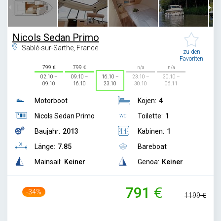
Nicols Sedan Primo
Sablé-sur-Sarthe, France
zu den
Favoriten
799
799
n/a
n/a
02.10 –
09.10 –
16.10 –
23.10 –
30.10 –
09.10
16.10
23.10
30.10
06.11
Motorboot
Kojen:
4
Nicols Sedan Primo
Toilette:
1
Baujahr:
2013
Kabinen:
1
Länge:
7.85
Bareboat
Mainsail:
Keiner
Genoa:
Keiner
791
-34%
1199