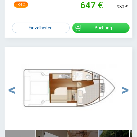
647
-34%
980
Einzelheiten
Buchung
1
/
8