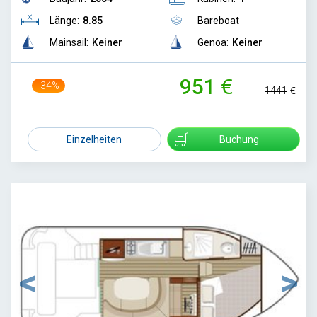
Länge:
8.85
Bareboat
Mainsail:
Keiner
Genoa:
Keiner
951
-34%
1441
Einzelheiten
Buchung