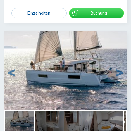
3457
Einzelheiten
Buchung
1
/
12