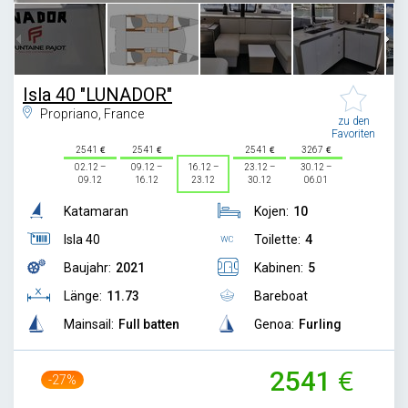
Isla 40 "LUNADOR"
Propriano, France
zu den
Favoriten
2541
2541
2541
3267
02.12 –
09.12 –
16.12 –
23.12 –
30.12 –
09.12
16.12
23.12
30.12
06.01
Katamaran
Kojen:
10
Isla 40
Toilette:
4
Baujahr:
2021
Kabinen:
5
Länge:
11.73
Bareboat
Mainsail:
Full batten
Genoa:
Furling
2541
-27%