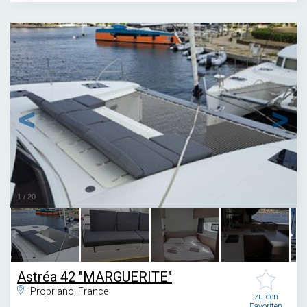
1
/
20
Astréa 42 "MARGUERITE"
Propriano, France
zu den
Favoriten