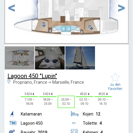
1
/
3
Lagoon 450 "Lupin"
Propriano, France -> Marseille, France
zu den
Favoriten
5424
5424
4520
4520
11.09 –
18.09 –
25.09 –
02.10 –
09.10 –
18.09
25.09
02.10
09.10
16.10
Katamaran
Kojen:
12
Lagoon 450
Toilette:
4
Baujahr:
2019
Kabinen:
4