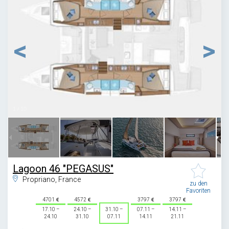
1
/
10
Lagoon 46 "PEGASUS"
Propriano, France
zu den
Favoriten
4701
4572
3797
3797
17.10 –
24.10 –
31.10 –
07.11 –
14.11 –
24.10
31.10
07.11
14.11
21.11