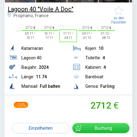
Lagoon 40 "Voile A Doc"
Propriano, France
zu den
Favoriten
2712
2712
2712
2712
03.11 –
10.11 –
17.11 –
24.11 –
01.12 –
10.11
17.11
24.11
01.12
08.12
Katamaran
Kojen:
10
Lagoon 40
Toilette:
4
Baujahr:
2024
Kabinen:
4
Länge:
11.74
Bareboat
Mainsail:
Full batten
Genoa:
Furling
2712
-10%
3000
Einzelheiten
Buchung