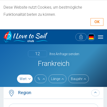
Diese Website nutzt Cookies, um bestmögliche
Funktionalität bieten zu können.
OK
Tog
navi
12
Ihre Anfrage senden
Frankreich
Wert
%
Länge
Baujahr
Region