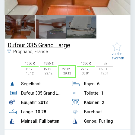
1
/
3
Dufour 335 Grand Large
Propriano, France
zu den
Favoriten
1356
1356
1356
n/a
08.12 –
15.12 –
22.12 –
29.12 –
05.01 –
15.12
22.12
29.12
05.01
12.01
Segelboot
Kojen:
6
Dufour 335 Grand L...
Toilette:
1
Baujahr:
2013
Kabinen:
2
Länge:
10.28
Bareboat
Mainsail:
Full batten
Genoa:
Furling