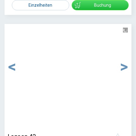
2721
Einzelheiten
Buchung
–
/
3