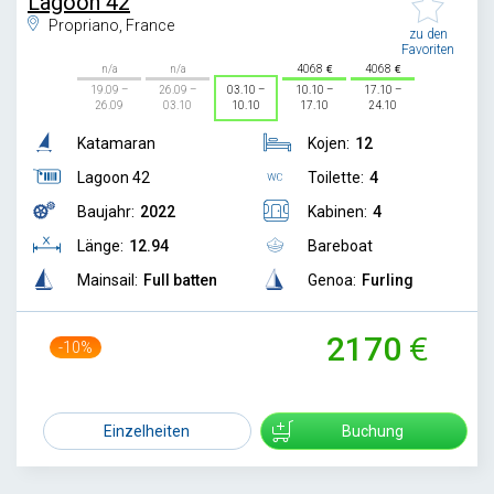
Lagoon 42
Propriano, France
zu den
Favoriten
n/a
n/a
4068
4068
19.09 –
26.09 –
03.10 –
10.10 –
17.10 –
26.09
03.10
10.10
17.10
24.10
Katamaran
Kojen:
12
Lagoon 42
Toilette:
4
Baujahr:
2022
Kabinen:
4
Länge:
12.94
Bareboat
Mainsail:
Full batten
Genoa:
Furling
2170
-10%
2400
Einzelheiten
Buchung