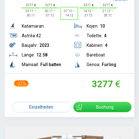
3277
3277
3277
3277
23.11 –
30.11 –
07.12 –
14.12 –
21.12 –
30.11
07.12
14.12
21.12
28.12
Katamaran
Kojen:
10
Astréa 42
Toilette:
4
Baujahr:
2023
Kabinen:
4
Länge:
12.58
Bareboat
Mainsail:
Full batten
Genoa:
Furling
3277
-27%
4459
Einzelheiten
Buchung