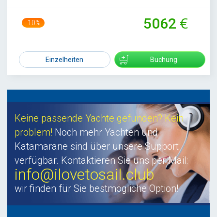
5062
-10%
5600
Einzelheiten
Buchung
Keine passende Yachte gefunden? Kein
problem!
Noch mehr Yachten und
Katamarane sind über unsere Support
verfügbar. Kontaktieren Sie uns per Mail:
info@ilovetosail.club
wir finden für Sie bestmögliche Option!