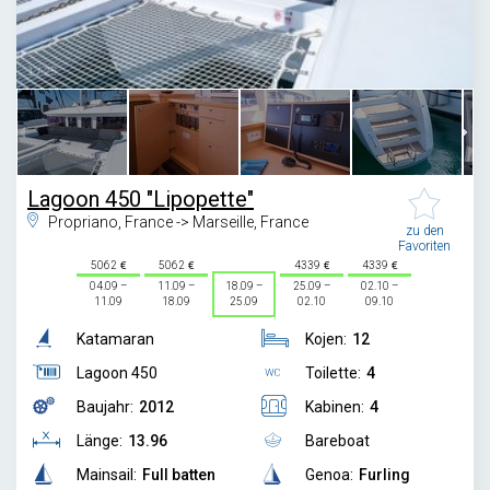
1
/
25
Lagoon 450 "Lipopette"
Propriano, France -> Marseille, France
zu den
Favoriten
5062
5062
4339
4339
04.09 –
11.09 –
18.09 –
25.09 –
02.10 –
11.09
18.09
25.09
02.10
09.10
Katamaran
Kojen:
12
Lagoon 450
Toilette:
4
Baujahr:
2012
Kabinen:
4
Länge:
13.96
Bareboat
Mainsail:
Full batten
Genoa:
Furling