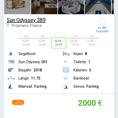
Sun Odyssey 389
Propriano, France
zu den
Favoriten
n/a
n/a
n/a
n/a
15.08 –
22.08 –
29.08 –
05.09 –
12.09 –
22.08
29.08
05.09
12.09
19.09
Segelboot
Kojen:
8
Sun Odyssey 389
Toilette:
1
Baujahr:
2018
Kabinen:
3
Länge:
11.75
Bareboat
Mainsail:
Furling
Genoa:
Furling
2000
-27%