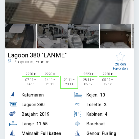
1
/
9
Lagoon 380 "LANME"
Propriano, France
zu den
Favoriten
2220
2220
2220
2220
07.11 –
14.11 –
21.11 –
28.11 –
05.12 –
14.11
21.11
28.11
05.12
12.12
Katamaran
Kojen:
10
Lagoon 380
Toilette:
2
Baujahr:
2019
Kabinen:
4
Länge:
11.55
Bareboat
Mainsail:
Full batten
Genoa:
Furling