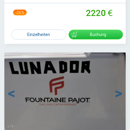
2220
-26%
3020
Einzelheiten
Buchung
1
/
9