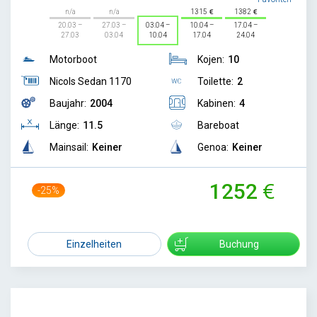
n/a
n/a
1315
1382
20.03 –
27.03 –
03.04 –
10.04 –
17.04 –
27.03
03.04
10.04
17.04
24.04
Motorboot
Kojen:
10
Nicols Sedan 1170
Toilette:
2
Baujahr:
2004
Kabinen:
4
Länge:
11.5
Bareboat
Mainsail:
Keiner
Genoa:
Keiner
1252
-25%
1660
Einzelheiten
Buchung