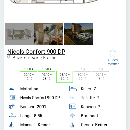
1
/
3
Nicols Confort 900 DP
Buzet-sur-Baïse, France
zu den
Favoriten
1188
1098
n/a
n/a
09.10 –
16.10 –
23.10 –
30.10 –
06.11 –
16.10
23.10
30.10
06.11
13.11
Motorboot
Kojen:
7
Nicols Confort 900 DP
Toilette:
2
Baujahr:
2001
Kabinen:
2
Länge:
8.85
Bareboat
Mainsail:
Keiner
Genoa:
Keiner