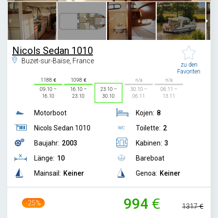
Nicols Sedan 1010
Buzet-sur-Baïse, France
zu den
Favoriten
1188
1098
n/a
n/a
09.10 –
16.10 –
23.10 –
30.10 –
06.11 –
16.10
23.10
30.10
06.11
13.11
Motorboot
Kojen:
8
Nicols Sedan 1010
Toilette:
2
Baujahr:
2003
Kabinen:
3
Länge:
10
Bareboat
Mainsail:
Keiner
Genoa:
Keiner
994
-25%
1317