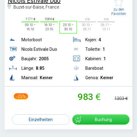
Nicols Estivale Duo
Buzet-sur-Baïse, France
zu den
Favoriten
1171
1084
n/a
n/a
09.10 –
16.10 –
23.10 –
30.10 –
06.11 –
16.10
23.10
30.10
06.11
13.11
Motorboot
Kojen:
4
Nicols Estivale Duo
Toilette:
1
Baujahr:
2005
Kabinen:
1
Länge:
8.85
Bareboat
Mainsail:
Keiner
Genoa:
Keiner
983
-25%
1303
Einzelheiten
Buchung