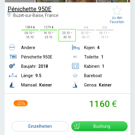
Pénichette 950E
Buzet-sur-Baïse, France
zu den
Favoriten
1384
1279
n/a
n/a
09.10 –
16.10 –
23.10 –
30.10 –
06.11 –
16.10
23.10
30.10
06.11
13.11
Andere
Kojen:
4
Pénichette 950E
Toilette:
1
Baujahr:
2018
Kabinen:
1
Länge:
9.5
Bareboat
Mainsail:
Keiner
Genoa:
Keiner
1160
-25%
1538
Einzelheiten
Buchung