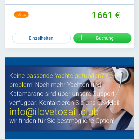
1661
-25%
2201
Einzelheiten
Buchung
Keine passende Yachte gefunden? Kein
problem!
Noch mehr Yachten und
Katamarane sind über unsere Support
verfügbar. Kontaktieren Sie uns per Mail:
info@ilovetosail.club
wir finden für Sie bestmögliche Option!