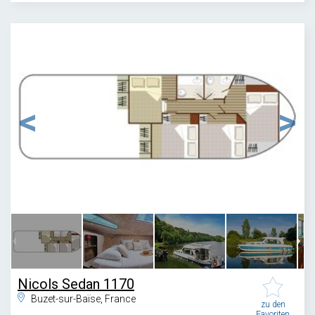
1
/
5
Nicols Sedan 1170
Buzet-sur-Baïse, France
zu den
Favoriten