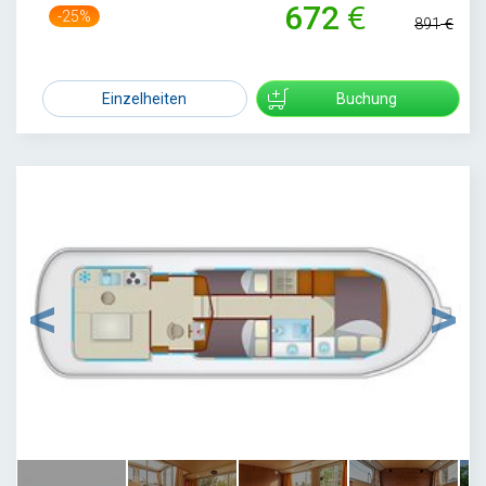
672
-25%
891
Einzelheiten
Buchung
1
/
6