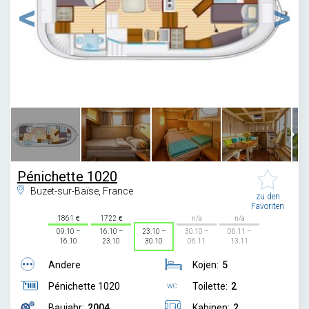
1
/
6
Pénichette 1020
Buzet-sur-Baïse, France
zu den
Favoriten
1861
1722
n/a
n/a
09.10 –
16.10 –
23.10 –
30.10 –
06.11 –
16.10
23.10
30.10
06.11
13.11
Andere
Kojen:
5
Pénichette 1020
Toilette:
2
Baujahr:
2004
Kabinen:
2