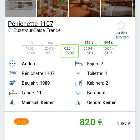
Pénichette 1107
Buzet-sur-Baïse, France
zu den
Favoriten
n/a
n/a
853
894
19.03 –
26.03 –
02.04 –
09.04 –
16.04 –
26.03
02.04
09.04
16.04
23.04
Andere
Kojen:
7
Pénichette 1107
Toilette:
1
Baujahr:
1989
Kabinen:
2
Länge:
11
Bareboat
Mainsail:
Keiner
Genoa:
Keiner
820
-25%
1087