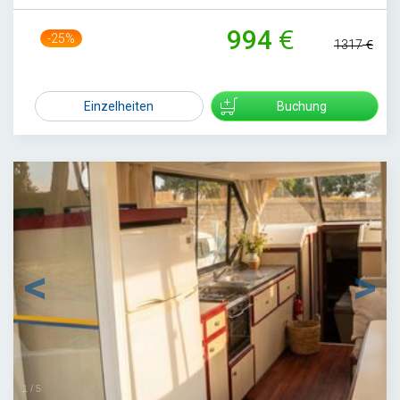
994
-25%
1317
Einzelheiten
Buchung
1
/
5