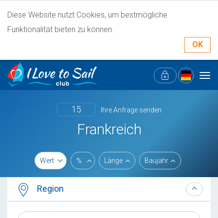
Diese Website nutzt Cookies, um bestmögliche
Funktionalität bieten zu können.
OK
Tog
navi
15
Ihre Anfrage senden
Frankreich
Wert
%
Länge
Baujahr
Region