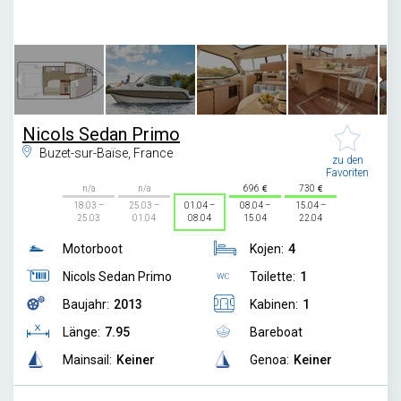
1
/
6
Nicols Sedan Primo
Buzet-sur-Baïse, France
zu den
Favoriten
n/a
n/a
696
730
18.03 –
25.03 –
01.04 –
08.04 –
15.04 –
25.03
01.04
08.04
15.04
22.04
Motorboot
Kojen:
4
Nicols Sedan Primo
Toilette:
1
Baujahr:
2013
Kabinen:
1
Länge:
7.95
Bareboat
Mainsail:
Keiner
Genoa:
Keiner