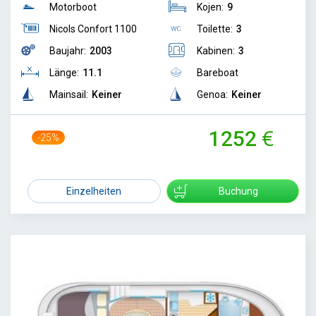
Motorboot
Kojen:
9
Nicols Confort 1100
Toilette:
3
Baujahr:
2003
Kabinen:
3
Länge:
11.1
Bareboat
Mainsail:
Keiner
Genoa:
Keiner
1252
-25%
1660
Einzelheiten
Buchung