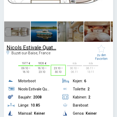
1
/
7
Nicols Estivale Quat...
Buzet-sur-Baïse, France
zu den
Favoriten
1977
1826
n/a
n/a
09.10 –
16.10 –
23.10 –
30.10 –
06.11 –
16.10
23.10
30.10
06.11
13.11
Motorboot
Kojen:
6
Nicols Estivale Qu...
Toilette:
2
Baujahr:
2008
Kabinen:
2
Länge:
10.85
Bareboat
Mainsail:
Keiner
Genoa:
Keiner