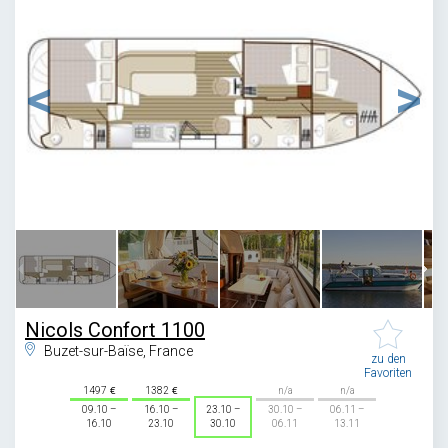
1
/
6
Nicols Confort 1100
Buzet-sur-Baïse, France
zu den
Favoriten
1497
1382
n/a
n/a
09.10 –
16.10 –
23.10 –
30.10 –
06.11 –
16.10
23.10
30.10
06.11
13.11