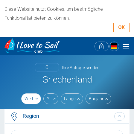
Diese Website nutzt Cookies, um bestmögliche
Funktionalität bieten zu können.
OK
Tog
navi
0
Ihre Anfrage senden
Griechenland
Wert
%
Länge
Baujahr
Region