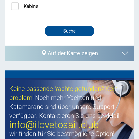
Kabine
Auf der Karte zeigen
Keine passende Yachte gefunden? Kein
problem!
Noch mehr Yachten und
Katamarane sind über unsere Support
verfügbar. Kontaktieren Sie uns per Mail:
info@ilovetosail.club
wir finden für Sie bestmögliche Option!