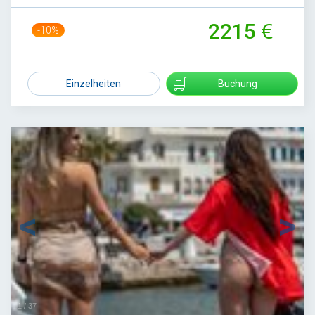
2215
-10%
2450
Einzelheiten
Buchung
1
/
37