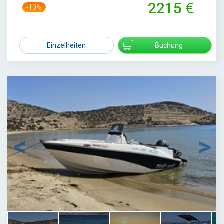
2215
-10%
2450
Einzelheiten
Buchung
1
/
12