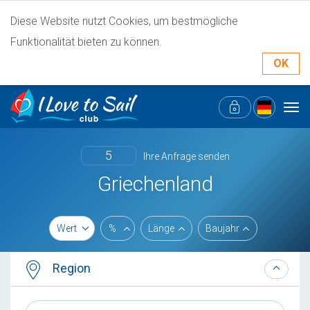
Diese Website nutzt Cookies, um bestmögliche
Funktionalität bieten zu können.
OK
Tog
navi
5
Ihre Anfrage senden
Griechenland
Wert
%
Länge
Baujahr
Region