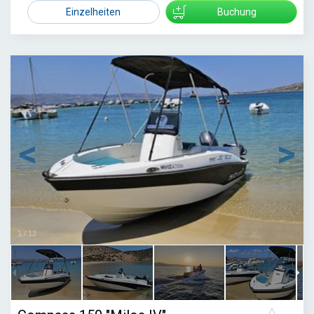
2450
Einzelheiten
Buchung
1
/
12