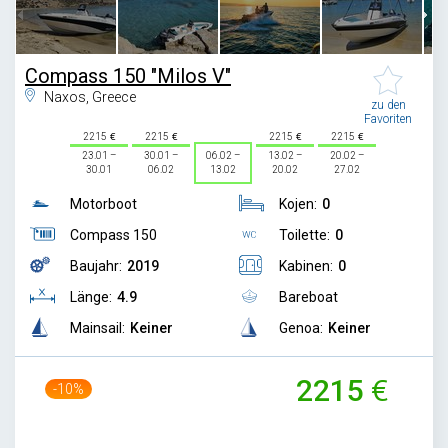
Compass 150 "Milos V"
Naxos, Greece
zu den
Favoriten
2215
2215
2215
2215
23.01 –
30.01 –
06.02 –
13.02 –
20.02 –
30.01
06.02
13.02
20.02
27.02
Motorboot
Kojen:
0
Compass 150
Toilette:
0
Baujahr:
2019
Kabinen:
0
Länge:
4.9
Bareboat
Mainsail:
Keiner
Genoa:
Keiner
2215
-10%