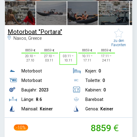
Motorboat "Portara"
Naxos, Greece
zu den
Favoriten
8859
8859
8859
8859
20.10 –
27.10 –
03.11 –
10.11 –
17.11 –
27.10
03.11
10.11
17.11
24.11
Motorboot
Kojen:
0
Motorboat
Toilette:
0
Baujahr:
2023
Kabinen:
0
Länge:
8.6
Bareboat
Mainsail:
Keiner
Genoa:
Keiner
8859
-10%