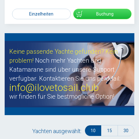
9800
Einzelheiten
Buchung
Keine passende Yachte gefunden? Kein
problem!
Noch mehr Yachten und
Katamarane sind über unsere Support
verfügbar. Kontaktieren Sie uns per Mail:
info@ilovetosail.club
wir finden für Sie bestmögliche Option!
Yachten ausgewählt:
10
15
30