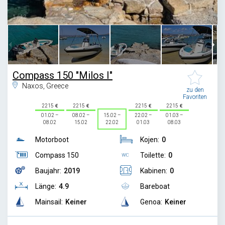
1
/
12
Compass 150 "Milos I"
Naxos, Greece
zu den
Favoriten
2215
2215
2215
2215
01.02 –
08.02 –
15.02 –
22.02 –
01.03 –
08.02
15.02
22.02
01.03
08.03
Motorboot
Kojen:
0
Compass 150
Toilette:
0
Baujahr:
2019
Kabinen:
0
Länge:
4.9
Bareboat
Mainsail:
Keiner
Genoa:
Keiner