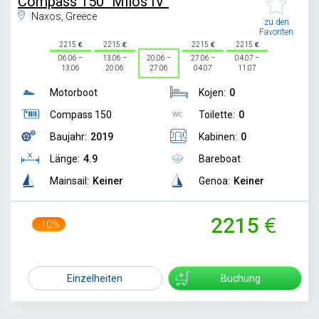
Compass 150 "Milos IV"
Naxos, Greece
zu den
Favoriten
2215
2215
2215
2215
06.06 –
13.06 –
20.06 –
27.06 –
04.07 –
13.06
20.06
27.06
04.07
11.07
Motorboot
Kojen:
0
Compass 150
Toilette:
0
Baujahr:
2019
Kabinen:
0
Länge:
4.9
Bareboat
Mainsail:
Keiner
Genoa:
Keiner
2215
-10%
2450
Einzelheiten
Buchung