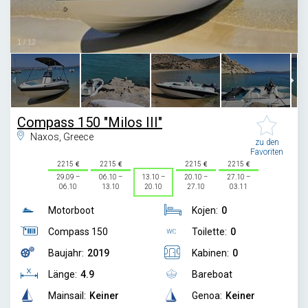
1
/
12
Compass 150 "Milos III"
Naxos, Greece
zu den
Favoriten
2215
2215
2215
2215
29.09 –
06.10 –
13.10 –
20.10 –
27.10 –
06.10
13.10
20.10
27.10
03.11
Motorboot
Kojen:
0
Compass 150
Toilette:
0
Baujahr:
2019
Kabinen:
0
Länge:
4.9
Bareboat
Mainsail:
Keiner
Genoa:
Keiner