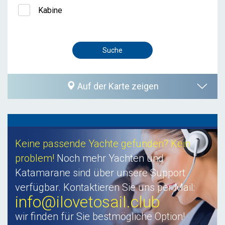
Kabine
Auf der Karte zeigen
Keine passende Yachte gefunden? Kein
problem!
Noch mehr Yachten und
Katamarane sind über unsere Support
verfügbar. Kontaktieren Sie uns per Mail:
info@ilovetosail.club
wir finden für Sie bestmögliche Option!