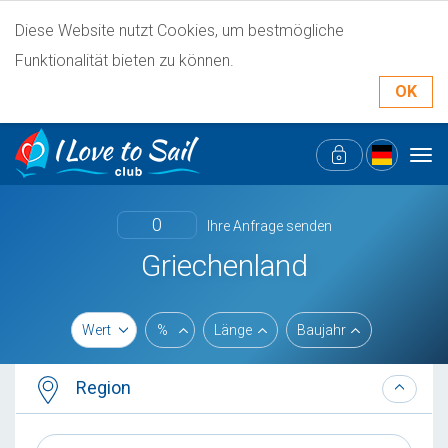
Diese Website nutzt Cookies, um bestmögliche
Funktionalität bieten zu können.
OK
Tog
navi
0
Ihre Anfrage senden
Griechenland
Wert
%
Länge
Baujahr
Region