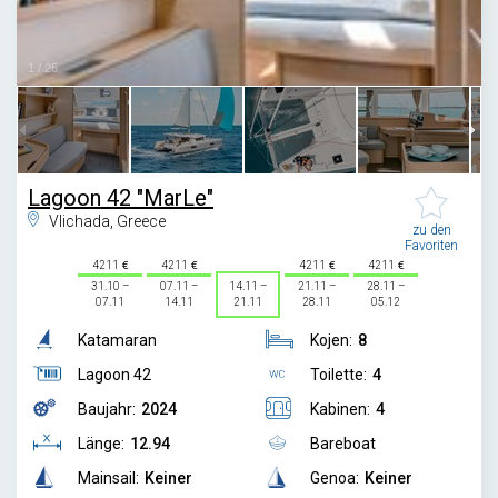
1
/
26
Lagoon 42 "MarLe"
Vlichada, Greece
zu den
Favoriten
4211
4211
4211
4211
31.10 –
07.11 –
14.11 –
21.11 –
28.11 –
07.11
14.11
21.11
28.11
05.12
Katamaran
Kojen:
8
Lagoon 42
Toilette:
4
Baujahr:
2024
Kabinen:
4
Länge:
12.94
Bareboat
Mainsail:
Keiner
Genoa:
Keiner