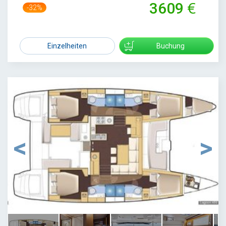
3609
-32%
5300
Einzelheiten
Buchung
1
/
55