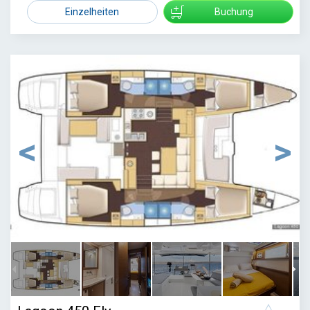
5300
Einzelheiten
Buchung
1
/
55