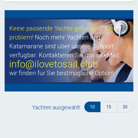
Keine passende Yachte gefunden? Kein
problem!
Noch mehr Yachten und
Katamarane sind über unsere Support
verfügbar. Kontaktieren Sie uns per Mail:
info@ilovetosail.club
wir finden für Sie bestmögliche Option!
Yachten ausgewählt:
10
15
30