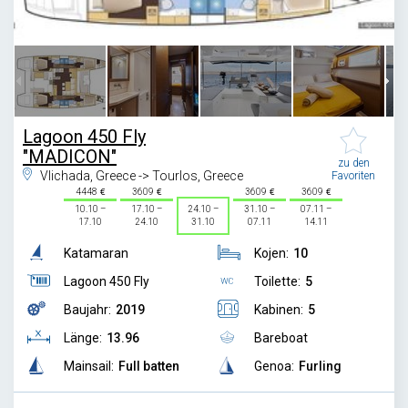
1
/
55
Lagoon 450 Fly
"MADICON"
zu den
Vlichada, Greece -> Tourlos, Greece
Favoriten
4448
3609
3609
3609
10.10 –
17.10 –
24.10 –
31.10 –
07.11 –
17.10
24.10
31.10
07.11
14.11
Katamaran
Kojen:
10
Lagoon 450 Fly
Toilette:
5
Baujahr:
2019
Kabinen:
5
Länge:
13.96
Bareboat
Mainsail:
Full batten
Genoa:
Furling