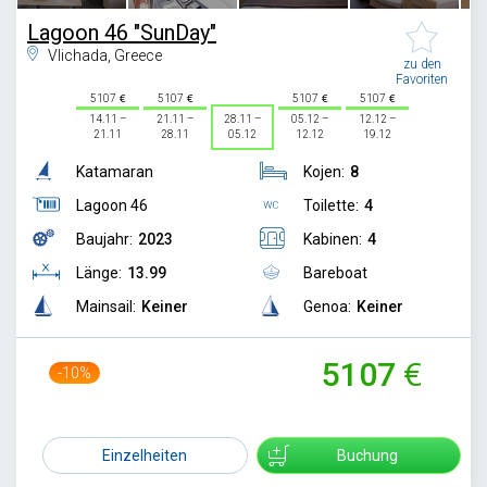
Lagoon 46 "SunDay"
Vlichada, Greece
zu den
Favoriten
5107
5107
5107
5107
14.11 –
21.11 –
28.11 –
05.12 –
12.12 –
21.11
28.11
05.12
12.12
19.12
Katamaran
Kojen:
8
Lagoon 46
Toilette:
4
Baujahr:
2023
Kabinen:
4
Länge:
13.99
Bareboat
Mainsail:
Keiner
Genoa:
Keiner
5107
-10%
5700
Einzelheiten
Buchung