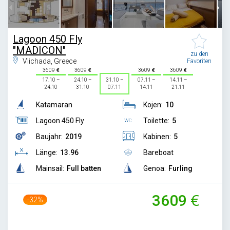
Lagoon 450 Fly
"MADICON"
zu den
Vlichada, Greece
Favoriten
3609
3609
3609
3609
17.10 –
24.10 –
31.10 –
07.11 –
14.11 –
24.10
31.10
07.11
14.11
21.11
Katamaran
Kojen:
10
Lagoon 450 Fly
Toilette:
5
Baujahr:
2019
Kabinen:
5
Länge:
13.96
Bareboat
Mainsail:
Full batten
Genoa:
Furling
3609
-32%