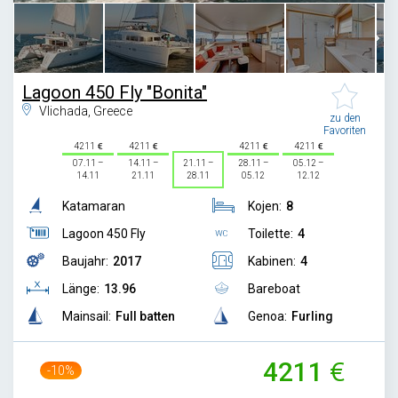
Lagoon 450 Fly "Bonita"
Vlichada, Greece
zu den
Favoriten
4211
4211
4211
4211
07.11 –
14.11 –
21.11 –
28.11 –
05.12 –
14.11
21.11
28.11
05.12
12.12
Katamaran
Kojen:
8
Lagoon 450 Fly
Toilette:
4
Baujahr:
2017
Kabinen:
4
Länge:
13.96
Bareboat
Mainsail:
Full batten
Genoa:
Furling
4211
-10%