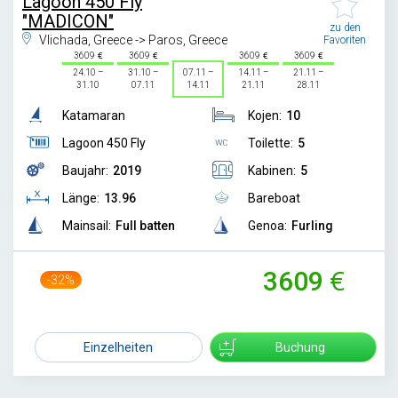
Lagoon 450 Fly
"MADICON"
zu den
Vlichada, Greece -> Paros, Greece
Favoriten
3609
3609
3609
3609
24.10 –
31.10 –
07.11 –
14.11 –
21.11 –
31.10
07.11
14.11
21.11
28.11
Katamaran
Kojen:
10
Lagoon 450 Fly
Toilette:
5
Baujahr:
2019
Kabinen:
5
Länge:
13.96
Bareboat
Mainsail:
Full batten
Genoa:
Furling
3609
-32%
5300
Einzelheiten
Buchung