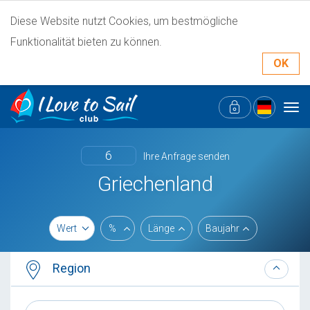
Diese Website nutzt Cookies, um bestmögliche
Funktionalität bieten zu können.
OK
Tog
navi
6
Ihre Anfrage senden
Griechenland
Wert
%
Länge
Baujahr
Region