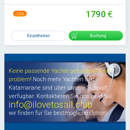
1790
-19%
2220
Einzelheiten
Buchung
Keine passende Yachte gefunden? Kein
problem!
Noch mehr Yachten und
Katamarane sind über unsere Support
verfügbar. Kontaktieren Sie uns per Mail:
info@ilovetosail.club
wir finden für Sie bestmögliche Option!