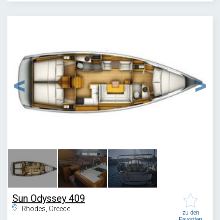
1
/
3
Sun Odyssey 409
Rhodes, Greece
zu den
Favoriten