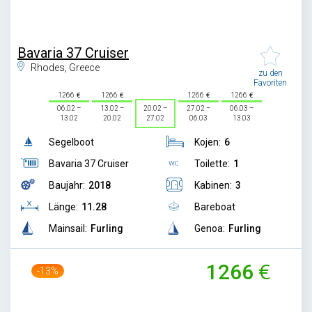
Bavaria 37 Cruiser
Rhodes, Greece
zu den
Favoriten
1266
1266
1266
1266
06.02 –
13.02 –
20.02 –
27.02 –
06.03 –
13.02
20.02
27.02
06.03
13.03
Segelboot
Kojen:
6
Bavaria 37 Cruiser
Toilette:
1
Baujahr:
2018
Kabinen:
3
Länge:
11.28
Bareboat
Mainsail:
Furling
Genoa:
Furling
1266
-13%