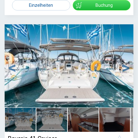
1450
Einzelheiten
Buchung
1
/
14