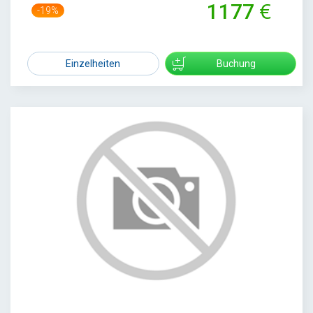
1177
-19%
1460
Einzelheiten
Buchung
1
/
1