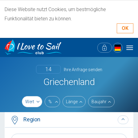
Diese Website nutzt Cookies, um bestmögliche
Funktionalität bieten zu können.
OK
Tog
navi
14
Ihre Anfrage senden
Griechenland
Wert
%
Länge
Baujahr
Region