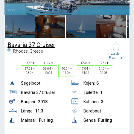
1
/
21
Bavaria 37 Cruiser
Rhodes, Greece
zu den
Favoriten
1177
1177
1234
1234
27.03 –
03.04 –
10.04 –
17.04 –
24.04 –
03.04
10.04
17.04
24.04
01.05
Segelboot
Kojen:
6
Bavaria 37 Cruiser
Toilette:
1
Baujahr:
2018
Kabinen:
3
Länge:
11.3
Bareboat
Mainsail:
Furling
Genoa:
Furling