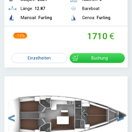
Länge:
12.87
Bareboat
Mainsail:
Furling
Genoa:
Furling
1710
-19%
2120
Einzelheiten
Buchung