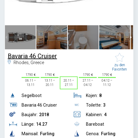
1
/
23
Bavaria 46 Cruiser
Rhodes, Greece
zu den
Favoriten
1790
1790
1790
1790
06.11 –
13.11 –
20.11 –
27.11 –
04.12 –
13.11
20.11
27.11
04.12
11.12
Segelboot
Kojen:
8
Bavaria 46 Cruiser
Toilette:
3
Baujahr:
2018
Kabinen:
4
Länge:
14.27
Bareboat
Mainsail:
Furling
Genoa:
Furling