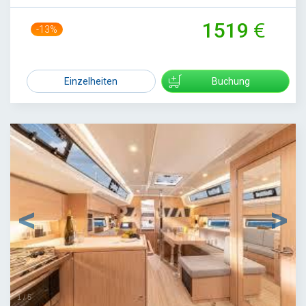
1519
-13%
1740
Einzelheiten
Buchung
1
/
5