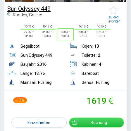
Sun Odyssey 449
Rhodes, Greece
zu den
Favoriten
1619
1619
1619
1619
27.02 –
06.03 –
13.03 –
20.03 –
27.03 –
06.03
13.03
20.03
27.03
03.04
Segelboot
Kojen:
10
Sun Odyssey 449
Toilette:
2
Baujahr:
2016
Kabinen:
4
Länge:
13.76
Bareboat
Mainsail:
Furling
Genoa:
Furling
1619
-17%
1944
Einzelheiten
Buchung