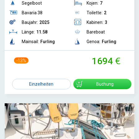
Segelboot
Kojen:
7
Bavaria 38
Toilette:
2
Baujahr:
2025
Kabinen:
3
Länge:
11.58
Bareboat
Mainsail:
Furling
Genoa:
Furling
1694
-13%
1940
Einzelheiten
Buchung