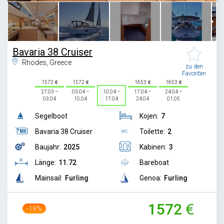
Bavaria 38 Cruiser
Rhodes, Greece
zu den
Favoriten
1572
1572
1653
1653
27.03 –
03.04 –
10.04 –
17.04 –
24.04 –
03.04
10.04
17.04
24.04
01.05
Segelboot
Kojen:
7
Bavaria 38 Cruiser
Toilette:
2
Baujahr:
2025
Kabinen:
3
Länge:
11.72
Bareboat
Mainsail:
Furling
Genoa:
Furling
1572
-19%