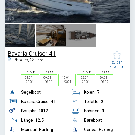
1
/
3
Bavaria Cruiser 41
Rhodes, Greece
zu den
Favoriten
1519
1519
1519
1519
02.01 –
09.01 –
16.01 –
23.01 –
30.01 –
09.01
16.01
23.01
30.01
06.02
Segelboot
Kojen:
7
Bavaria Cruiser 41
Toilette:
2
Baujahr:
2017
Kabinen:
3
Länge:
12.5
Bareboat
Mainsail:
Furling
Genoa:
Furling