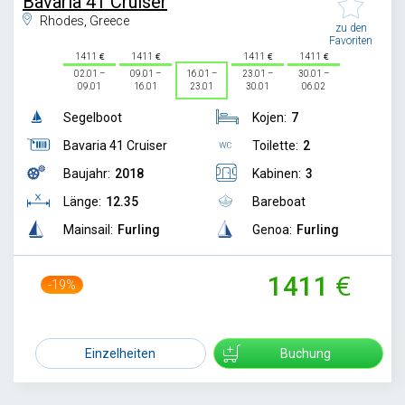
Bavaria 41 Cruiser
Rhodes, Greece
zu den
Favoriten
1411
1411
1411
1411
02.01 –
09.01 –
16.01 –
23.01 –
30.01 –
09.01
16.01
23.01
30.01
06.02
Segelboot
Kojen:
7
Bavaria 41 Cruiser
Toilette:
2
Baujahr:
2018
Kabinen:
3
Länge:
12.35
Bareboat
Mainsail:
Furling
Genoa:
Furling
1411
-19%
1750
Einzelheiten
Buchung