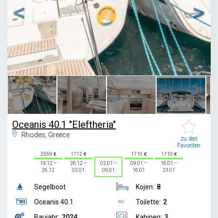
1
/
16
Oceanis 40.1 "Eleftheria"
Rhodes, Greece
zu den
Favoriten
2559
1712
1710
1710
19.12 –
26.12 –
02.01 –
09.01 –
16.01 –
26.12
02.01
09.01
16.01
23.01
Segelboot
Kojen:
8
Oceanis 40.1
Toilette:
2
Baujahr:
2024
Kabinen:
3