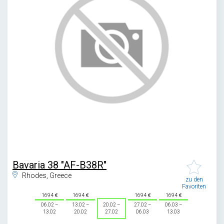
1
/
1
Bavaria 38 "AF-B38R"
Rhodes, Greece
zu den
Favoriten
1694
1694
1694
1694
06.02 –
13.02 –
20.02 –
27.02 –
06.03 –
13.02
20.02
27.02
06.03
13.03