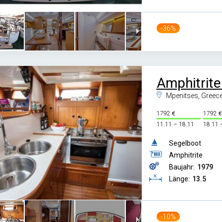
-36%
Amphitrite
Mpenitses, Greec
1792
1792
11.11 – 18.11
18.11 
Segelboot
Amphitrite
Baujahr:
1979
Länge:
13.5
-10%