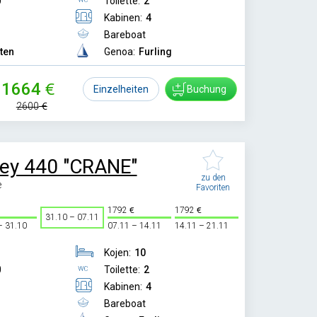
0
Toilette:
2
Kabinen:
4
Bareboat
tten
Genoa:
Furling
1664
Einzelheiten
Buchung
2600
ey 440 "CRANE"
zu den
e
Favoriten
1792
1792
31.10 – 07.11
– 31.10
07.11 – 14.11
14.11 – 21.11
Kojen:
10
0
Toilette:
2
Kabinen:
4
Bareboat