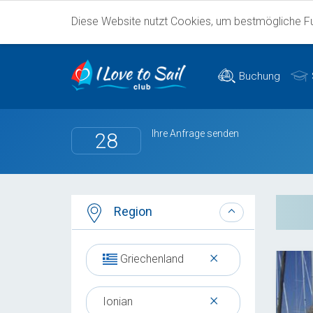
Diese Website nutzt Cookies, um bestmögliche Fun
Buchung
Ihre Anfrage senden
28
Region
×
Griechenland
×
Ionian