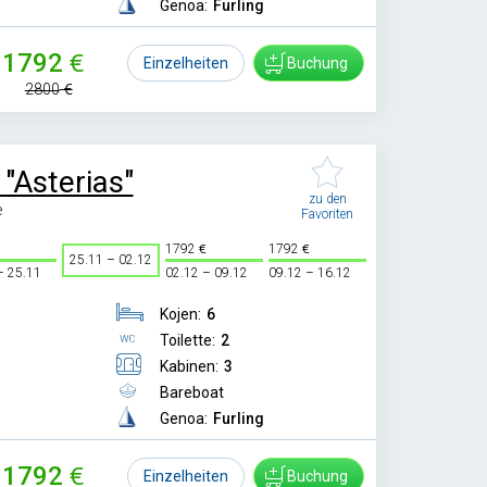
Genoa:
Furling
1792
Einzelheiten
Buchung
2800
 "Asterias"
zu den
e
Favoriten
1792
1792
25.11 – 02.12
– 25.11
02.12 – 09.12
09.12 – 16.12
Kojen:
6
Toilette:
2
Kabinen:
3
Bareboat
Genoa:
Furling
1792
Einzelheiten
Buchung