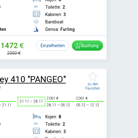
0
Toilette:
2
Kabinen:
3
Bareboat
tten
Genoa:
Furling
1472
Einzelheiten
Buchung
2300
ey 410 "PANGEO"
zu den
e
Favoriten
2061
2061
21.11 – 28.11
– 21.11
28.11 – 05.12
05.12 – 12.12
Kojen:
8
0
Toilette:
2
Kabinen:
3