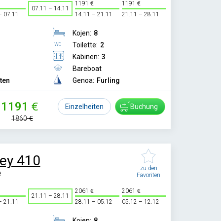
1191
1191
07.11 – 14.11
– 07.11
14.11 – 21.11
21.11 – 28.11
Kojen:
8
Toilette:
2
Kabinen:
3
Bareboat
tten
Genoa:
Furling
1191
Einzelheiten
Buchung
1860
ey 410
zu den
e
Favoriten
2061
2061
21.11 – 28.11
– 21.11
28.11 – 05.12
05.12 – 12.12
Kojen:
8