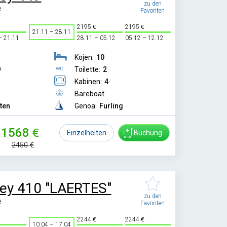
zu den
e
Favoriten
2195
2195
21.11 – 28.11
– 21.11
28.11 – 05.12
05.12 – 12.12
Kojen:
10
9
Toilette:
2
Kabinen:
4
Bareboat
tten
Genoa:
Furling
1568
Einzelheiten
Buchung
2450
ey 410 "LAERTES"
zu den
e
Favoriten
2244
2244
10.04 – 17.04