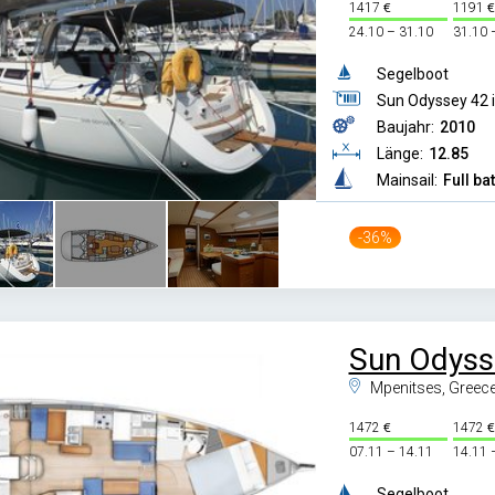
1417
1191
24.10 – 31.10
31.10 
Segelboot
Sun Odyssey 42 i
Baujahr:
2010
Länge:
12.85
Mainsail:
Full ba
-36%
Sun Odyss
Mpenitses, Greec
1472
1472
07.11 – 14.11
14.11 
Segelboot