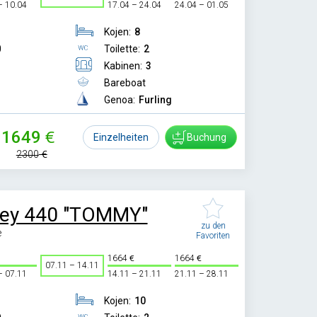
– 10.04
17.04 – 24.04
24.04 – 01.05
Kojen:
8
0
Toilette:
2
Kabinen:
3
Bareboat
Genoa:
Furling
1649
Einzelheiten
Buchung
2300
sey 440 "TOMMY"
zu den
e
Favoriten
1664
1664
07.11 – 14.11
– 07.11
14.11 – 21.11
21.11 – 28.11
Kojen:
10