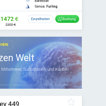
Bareboat
Genoa:
Furling
1472
Einzelheiten
Buchung
2300
CHEN:
zen Welt
 Mittelmeer, Südostasien, und Karibik!
ey 449