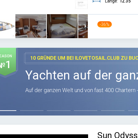
Länge:
12.35
-36%
EASON
10 GRÜNDE UM BEI ILOVETOSAIL.CLUB ZU BU
1
№
Yachten auf der gan
Auf der ganzen Welt und von fast 400 Chartern -
Sun Odyss