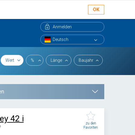
OK
Anmelden
Wert
%
Länge
Baujahr
en
y 42 i
zu den
e
Favoriten