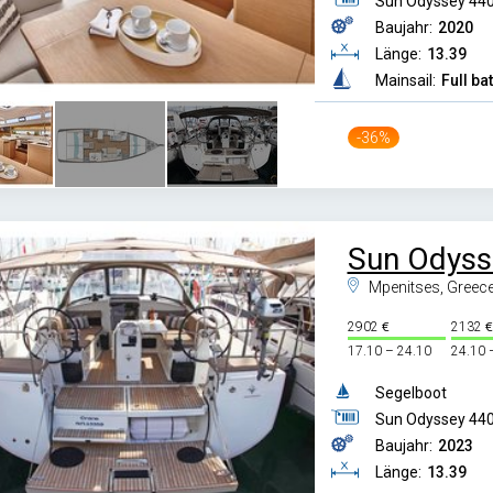
Sun Odyssey 44
Baujahr:
2020
Länge:
13.39
Mainsail:
Full ba
-36%
Sun Odyss
Mpenitses, Greec
2902
2132
17.10 – 24.10
24.10 
Segelboot
Sun Odyssey 44
Baujahr:
2023
Länge:
13.39