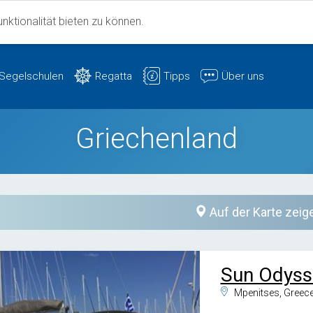
ktionalität bieten zu können.
Segelschulen
Regatta
Tipps
Über uns
Griechenland
Auf der Karte zeig
Sun Odysse
Mpenitses, Greec