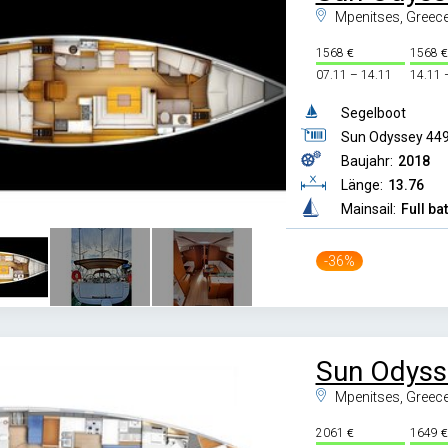
Mpenitses, Greec
1568
1568
07.11 – 14.11
14.11 
Segelboot
Sun Odyssey 44
Baujahr:
2018
Länge:
13.76
Mainsail:
Full ba
-36%
Sun Odyss
Mpenitses, Greec
2061
1649