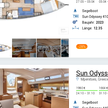
27.03 – 03.04
03.04 
Segelboot
Sun Odyssey 41
Baujahr:
2023
Länge:
12.35
-28%
Sun Odys
Mpenitses, Greec
1980
1664
24.10 – 31.10
31.10 
Segelboot