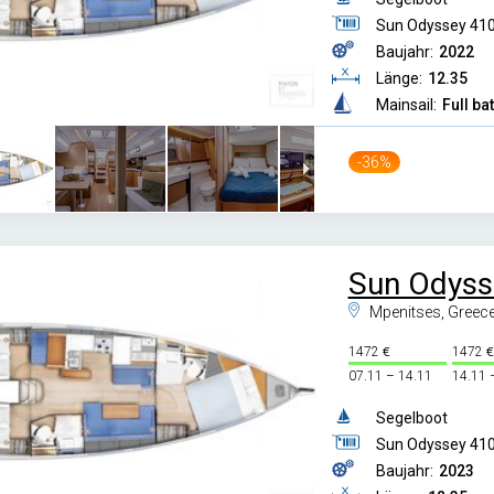
Sun Odyssey 41
Baujahr:
2022
Länge:
12.35
Mainsail:
Full ba
-36%
Sun Odyss
Mpenitses, Greec
1472
1472
07.11 – 14.11
14.11 
Segelboot
Sun Odyssey 41
Baujahr:
2023