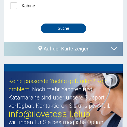
Kabine
Auf der Karte zeigen
Keine passende Yachte gefunden? Kein
problem!
Noch mehr Yachten und
Katamarane sind über unsere Support
verfügbar. Kontaktieren Sie uns per Mail:
info@ilovetosail.club
wir finden für Sie bestmögliche Option!