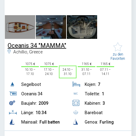
1
/
3
Oceanis 34 "MAMMA"
Achillio, Greece
zu den
Favoriten
1075
1075
1165
1165
10.10 –
17.10 –
24.10 –
31.10 –
07.11 –
17.10
24.10
31.10
07.11
14.11
Segelboot
Kojen:
7
Oceanis 34
Toilette:
1
Baujahr:
2009
Kabinen:
3
Länge:
10.34
Bareboat
Mainsail:
Full batten
Genoa:
Furling