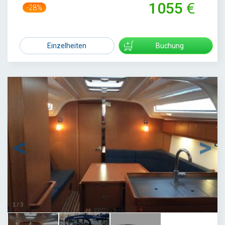
1055
-28%
1471
Einzelheiten
Buchung
1
/
3