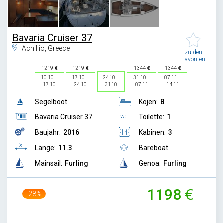
Bavaria Cruiser 37
Achillio, Greece
zu den
Favoriten
1219
1219
1344
1344
10.10 –
17.10 –
24.10 –
31.10 –
07.11 –
17.10
24.10
31.10
07.11
14.11
Segelboot
Kojen:
8
Bavaria Cruiser 37
Toilette:
1
Baujahr:
2016
Kabinen:
3
Länge:
11.3
Bareboat
Mainsail:
Furling
Genoa:
Furling
1198
-28%