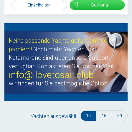
1671
Einzelheiten
Buchung
Keine passende Yachte gefunden? Kein
problem!
Noch mehr Yachten und
Katamarane sind über unsere Support
verfügbar. Kontaktieren Sie uns per Mail:
info@ilovetosail.club
wir finden für Sie bestmögliche Option!
Yachten ausgewählt:
10
15
30