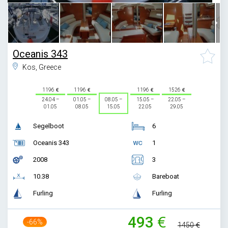
Oceanis 343
Kos, Greece
1196
1196
1196
1526
24.04 –
01.05 –
08.05 –
15.05 –
22.05 –
01.05
08.05
15.05
22.05
29.05
Segelboot
6
Oceanis 343
1
2008
3
10.38
Bareboat
Furling
Furling
493
-66%
1450