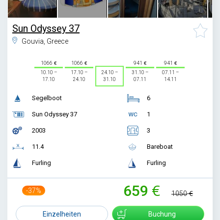
Sun Odyssey 37
Gouvia, Greece
1066
1066
941
941
10.10 –
17.10 –
24.10 –
31.10 –
07.11 –
17.10
24.10
31.10
07.11
14.11
Segelboot
6
Sun Odyssey 37
1
2003
3
11.4
Bareboat
Furling
Furling
659
-37%
1050
Einzelheiten
Buchung