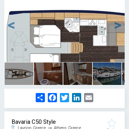
1
/
17
Share
Facebook
Twitter
LinkedIn
Email
Bavaria C50 Style
→
Lavrion, Greece
Athens, Greece