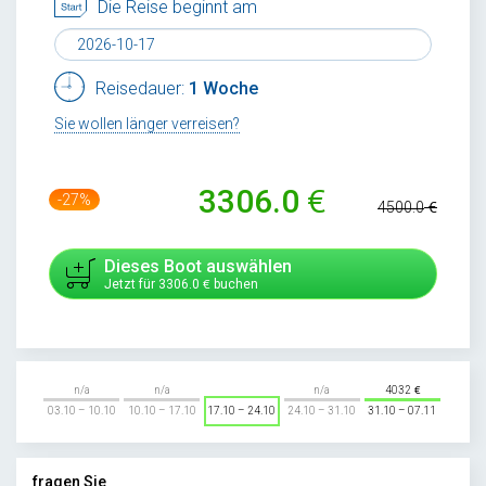
Die Reise beginnt am
Reisedauer:
1 Woche
Sie wollen länger verreisen?
3306.0
-27%
4500.0
Dieses Boot auswählen
Jetzt für
3306.0
buchen
n/a
n/a
n/a
4032
03.10 – 10.10
10.10 – 17.10
17.10 – 24.10
24.10 – 31.10
31.10 – 07.11
fragen Sie