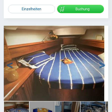
Einzelheiten
Buchung
1
/
11