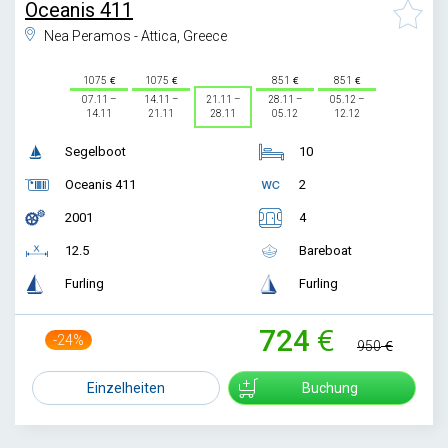
Oceanis 411
Nea Peramos - Attica, Greece
1075
1075
851
851
07.11 –
14.11 –
21.11 –
28.11 –
05.12 –
14.11
21.11
28.11
05.12
12.12
Segelboot
10
Oceanis 411
2
2001
4
12.5
Bareboat
Furling
Furling
724
-24%
950
Einzelheiten
Buchung