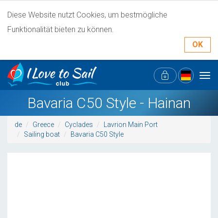
Diese Website nutzt Cookies, um bestmögliche
Funktionalität bieten zu können.
OK
Tog
navi
Bavaria C50 Style - Hainan
de
Greece
Cyclades
Lavrion Main Port
Sailing boat
Bavaria C50 Style