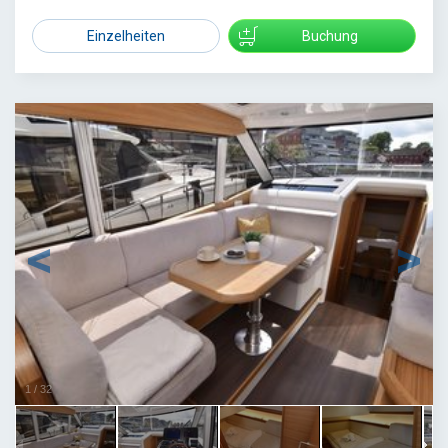
Einzelheiten
Buchung
1
/
32