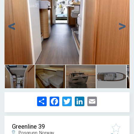
1
/
32
Share
Facebook
Twitter
LinkedIn
Email
Greenline 39
Posgrunn, Norway