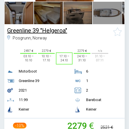
Greenline 39 "Helgeroa"
Posgrunn, Norway
2497
2279
2279
n/a
03.10 –
10.10 –
17.10 –
24.10 –
31.10 –
10.10
17.10
24.10
31.10
07.11
Motorboot
6
Greenline 39
1
2021
2
11.99
Bareboat
Keiner
Keiner
2279
-10%
2521