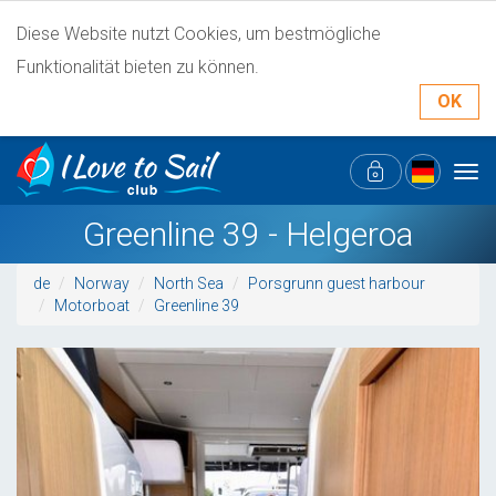
Diese Website nutzt Cookies, um bestmögliche
Funktionalität bieten zu können.
OK
Tog
navi
Greenline 39 - Helgeroa
de
Norway
North Sea
Porsgrunn guest harbour
Motorboat
Greenline 39