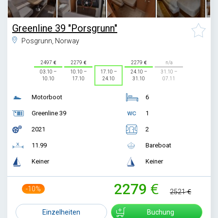
Greenline 39 "Porsgrunn"
Posgrunn, Norway
2497
2279
2279
n/a
03.10 –
10.10 –
17.10 –
24.10 –
31.10 –
10.10
17.10
24.10
31.10
07.11
Motorboot
6
Greenline 39
1
2021
2
11.99
Bareboat
Keiner
Keiner
2279
-10%
2521
Einzelheiten
Buchung