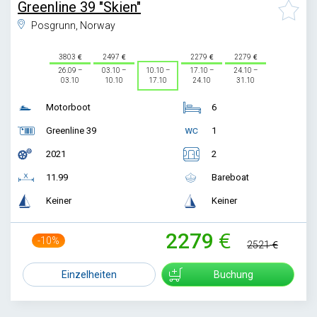
Greenline 39 "Skien"
Posgrunn, Norway
3803
2497
2279
2279
26.09 –
03.10 –
10.10 –
17.10 –
24.10 –
03.10
10.10
17.10
24.10
31.10
Motorboot
6
Greenline 39
1
2021
2
11.99
Bareboat
Keiner
Keiner
2279
-10%
2521
Einzelheiten
Buchung