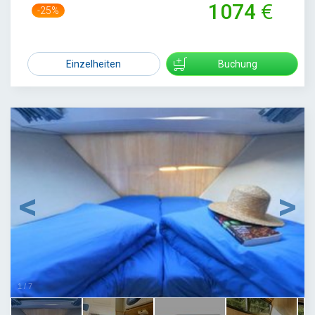
1074
-25%
1429
Einzelheiten
Buchung
1
/
7