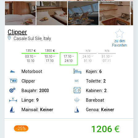
Clipper
Casale Sul Sile, Italy
zu den
Favoriten
1357
1300
n/a
n/a
03.10 –
10.10 –
17.10 –
24.10 –
31.10 –
10.10
17.10
24.10
31.10
07.11
Motorboot
Kojen:
6
Clipper
Toilette:
2
Baujahr:
2003
Kabinen:
2
Länge:
9
Bareboat
Mainsail:
Keiner
Genoa:
Keiner
1206
-25%