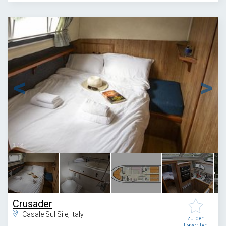
1
/
8
Crusader
Casale Sul Sile, Italy
zu den
Favoriten