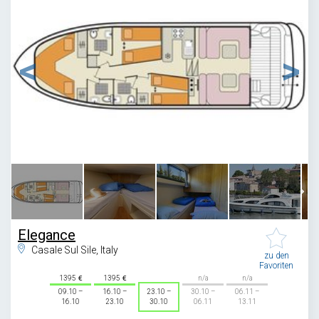
1
/
6
Elegance
Casale Sul Sile, Italy
zu den
Favoriten
1395
1395
n/a
n/a
09.10 –
16.10 –
23.10 –
30.10 –
06.11 –
16.10
23.10
30.10
06.11
13.11