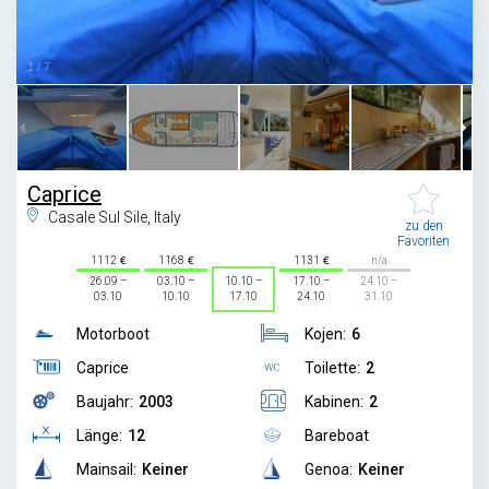
1
/
7
Caprice
Casale Sul Sile, Italy
zu den
Favoriten
1112
1168
1131
n/a
26.09 –
03.10 –
10.10 –
17.10 –
24.10 –
03.10
10.10
17.10
24.10
31.10
Motorboot
Kojen:
6
Caprice
Toilette:
2
Baujahr:
2003
Kabinen:
2
Länge:
12
Bareboat
Mainsail:
Keiner
Genoa:
Keiner