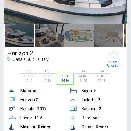
1
/
8
Horizon 2
Casale Sul Sile, Italy
zu den
Favoriten
n/a
n/a
n/a
n/a
03.10 –
10.10 –
17.10 –
24.10 –
31.10 –
10.10
17.10
24.10
31.10
07.11
Motorboot
Kojen:
5
Horizon 2
Toilette:
2
Baujahr:
2017
Kabinen:
2
Länge:
11.5
Bareboat
Mainsail:
Keiner
Genoa:
Keiner