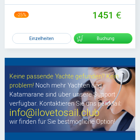
1451
-25%
1929
Einzelheiten
Buchung
Keine passende Yachte gefunden? Kein
problem!
Noch mehr Yachten und
Katamarane sind über unsere Support
verfügbar. Kontaktieren Sie uns per Mail:
info@ilovetosail.club
wir finden für Sie bestmögliche Option!