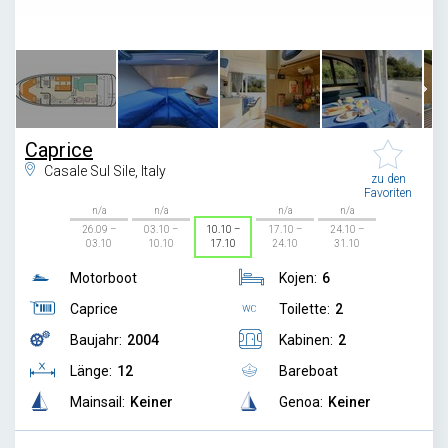
1
/
7
Caprice
Casale Sul Sile, Italy
zu den
Favoriten
n/a
n/a
n/a
n/a
26.09 –
03.10 –
10.10 –
17.10 –
24.10 –
03.10
10.10
17.10
24.10
31.10
Motorboot
Kojen:
6
Caprice
Toilette:
2
Baujahr:
2004
Kabinen:
2
Länge:
12
Bareboat
Mainsail:
Keiner
Genoa:
Keiner