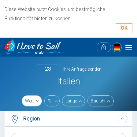
Diese Website nutzt Cookies, um bestmögliche
Funktionalität bieten zu können.
OK
Tog
navi
28
Ihre Anfrage senden
Italien
Wert
%
Länge
Baujahr
Region