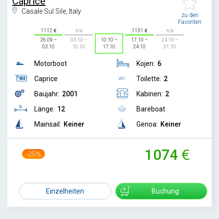
Caprice
Casale Sul Sile, Italy
zu den
Favoriten
1112
n/a
1131
n/a
26.09 –
03.10 –
10.10 –
17.10 –
24.10 –
03.10
10.10
17.10
24.10
31.10
Motorboot
Kojen:
6
Caprice
Toilette:
2
Baujahr:
2001
Kabinen:
2
Länge:
12
Bareboat
Mainsail:
Keiner
Genoa:
Keiner
1074
-25%
1429
Einzelheiten
Buchung