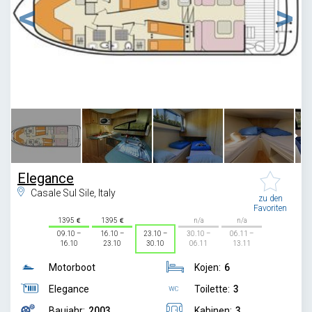
1
/
6
Elegance
Casale Sul Sile, Italy
zu den
Favoriten
1395
1395
n/a
n/a
09.10 –
16.10 –
23.10 –
30.10 –
06.11 –
16.10
23.10
30.10
06.11
13.11
Motorboot
Kojen:
6
Elegance
Toilette:
3
Baujahr:
2003
Kabinen:
3