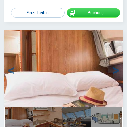
1599
Einzelheiten
Buchung
1
/
7