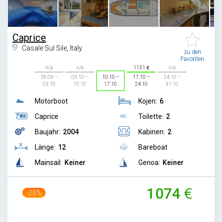
Caprice
Casale Sul Sile, Italy
zu den
Favoriten
n/a
n/a
1131
n/a
26.09 –
03.10 –
10.10 –
17.10 –
24.10 –
03.10
10.10
17.10
24.10
31.10
Motorboot
Kojen:
6
Caprice
Toilette:
2
Baujahr:
2004
Kabinen:
2
Länge:
12
Bareboat
Mainsail:
Keiner
Genoa:
Keiner
1074
-25%