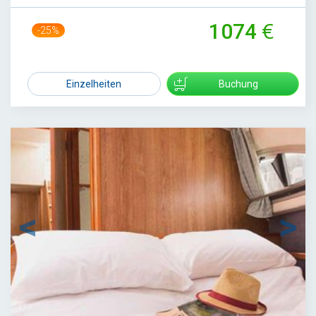
1074
-25%
1429
Einzelheiten
Buchung
1
/
7