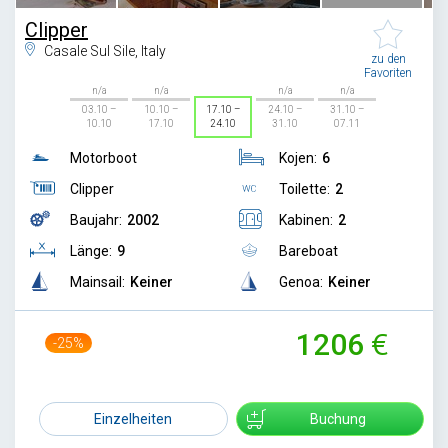
Clipper
Casale Sul Sile, Italy
zu den
Favoriten
n/a
n/a
n/a
n/a
03.10 –
10.10 –
17.10 –
24.10 –
31.10 –
10.10
17.10
24.10
31.10
07.11
Motorboot
Kojen:
6
Clipper
Toilette:
2
Baujahr:
2002
Kabinen:
2
Länge:
9
Bareboat
Mainsail:
Keiner
Genoa:
Keiner
1206
-25%
1599
Einzelheiten
Buchung