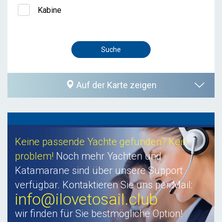
Kabine
Auf der Karte zeigen
Keine passende Yachte gefunden? Kein
problem!
Noch mehr Yachten und
Katamarane sind über unsere Support
verfügbar. Kontaktieren Sie uns per Mail:
info@ilovetosail.club
wir finden für Sie bestmögliche Option!