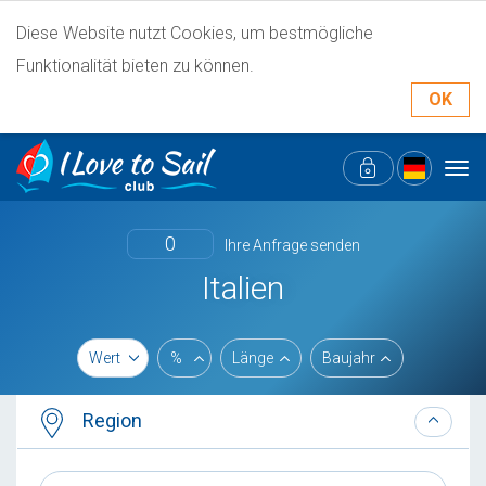
Diese Website nutzt Cookies, um bestmögliche
Funktionalität bieten zu können.
OK
Tog
navi
0
Ihre Anfrage senden
Italien
Wert
%
Länge
Baujahr
Region