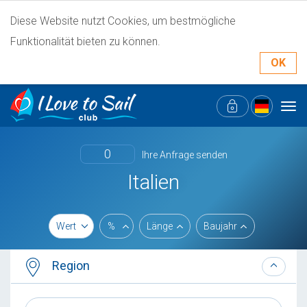
Diese Website nutzt Cookies, um bestmögliche
Funktionalität bieten zu können.
OK
Tog
navi
0
Ihre Anfrage senden
Italien
Wert
%
Länge
Baujahr
Region