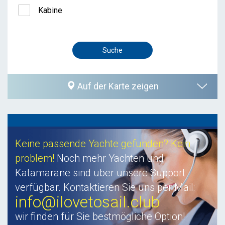
Kabine
Auf der Karte zeigen
Keine passende Yachte gefunden? Kein
problem!
Noch mehr Yachten und
Katamarane sind über unsere Support
verfügbar. Kontaktieren Sie uns per Mail:
info@ilovetosail.club
wir finden für Sie bestmögliche Option!