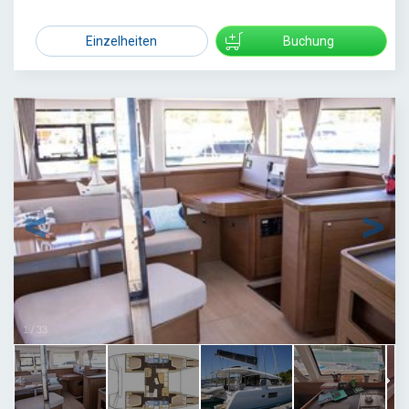
4000
Einzelheiten
Buchung
1
/
33