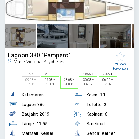
1
/
23
Lagoon 380 "Pampero"
Mahe, Victoria, Seychelles
zu den
Favoriten
n/a
2150
2655
2509
09.08 –
16.08 –
23.08 –
30.08 –
06.09 –
16.08
23.08
30.08
06.09
13.09
Katamaran
Kojen:
10
Lagoon 380
Toilette:
2
Baujahr:
2019
Kabinen:
6
Länge:
11.55
Bareboat
Mainsail:
Keiner
Genoa:
Keiner