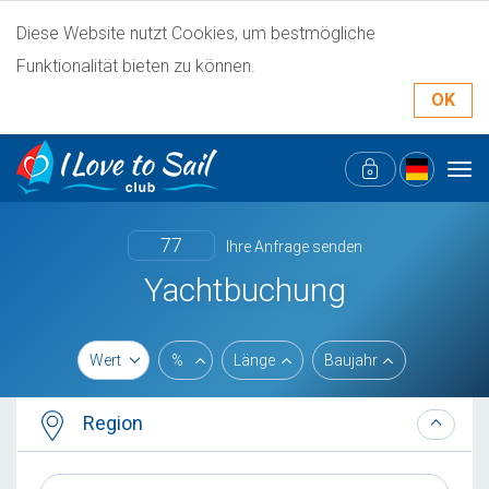
Diese Website nutzt Cookies, um bestmögliche
Funktionalität bieten zu können.
OK
Tog
navi
77
Ihre Anfrage senden
Yachtbuchung
Wert
%
Länge
Baujahr
Region