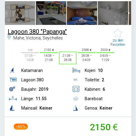
Lagoon 380 "Papanga"
Mahe, Victoria, Seychelles
zu den
Favoriten
n/a
2150
2588
2509
07.08 –
14.08 –
21.08 –
28.08 –
04.09 –
14.08
21.08
28.08
04.09
11.09
Katamaran
Kojen:
10
Lagoon 380
Toilette:
2
Baujahr:
2019
Kabinen:
6
Länge:
11.55
Bareboat
Mainsail:
Keiner
Genoa:
Keiner
2150
-46%