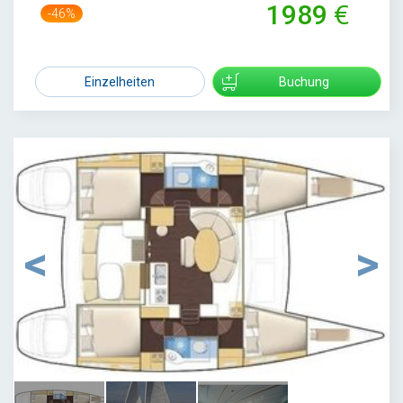
1989
-46%
3700
Einzelheiten
Buchung
1
/
3