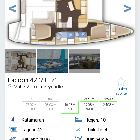
1
/
3
Lagoon 42 "ZIL 2"
Mahe, Victoria, Seychelles
zu den
Favoriten
n/a
n/a
2580
2580
27.07 –
03.08 –
10.08 –
17.08 –
24.08 –
03.08
10.08
17.08
24.08
31.08
Katamaran
Kojen:
10
Lagoon 42
Toilette:
4
Baujahr:
2016
Kabinen:
6