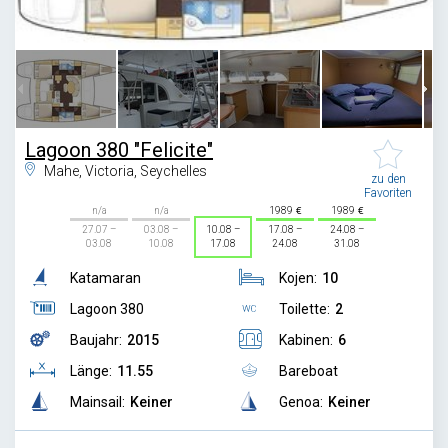
1
/
17
Lagoon 380 "Felicite"
Mahe, Victoria, Seychelles
zu den
Favoriten
n/a
n/a
1989
1989
27.07 –
03.08 –
10.08 –
17.08 –
24.08 –
03.08
10.08
17.08
24.08
31.08
Katamaran
Kojen:
10
Lagoon 380
Toilette:
2
Baujahr:
2015
Kabinen:
6
Länge:
11.55
Bareboat
Mainsail:
Keiner
Genoa:
Keiner