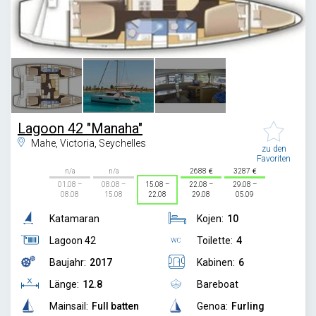
1
/
3
Lagoon 42 "Manaha"
Mahe, Victoria, Seychelles
zu den
Favoriten
n/a
n/a
2688
3287
01.08 –
08.08 –
15.08 –
22.08 –
29.08 –
08.08
15.08
22.08
29.08
05.09
Katamaran
Kojen:
10
Lagoon 42
Toilette:
4
Baujahr:
2017
Kabinen:
6
Länge:
12.8
Bareboat
Mainsail:
Full batten
Genoa:
Furling