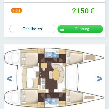
2150
-46%
4000
Einzelheiten
Buchung
1
/
16