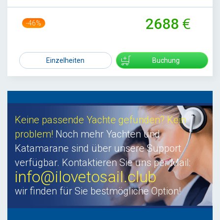
2688
-46%
5000
Einzelheiten
Buchung
Keine passende Yachte gefunden? Kein
problem!
Noch mehr Yachten und
Katamarane sind über unsere Support
verfügbar. Kontaktieren Sie uns per Mail:
info@ilovetosail.club
wir finden für Sie bestmögliche Option!