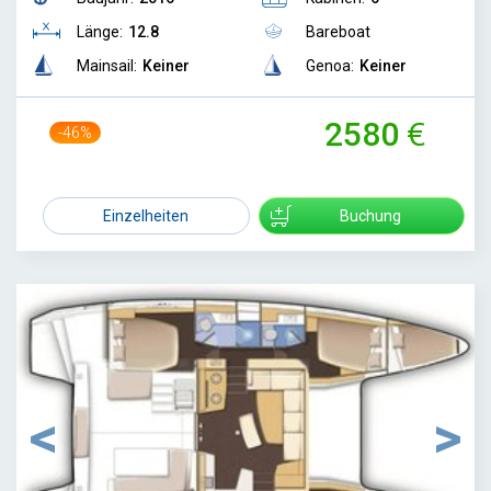
Länge:
12.8
Bareboat
Mainsail:
Keiner
Genoa:
Keiner
2580
-46%
4800
Einzelheiten
Buchung