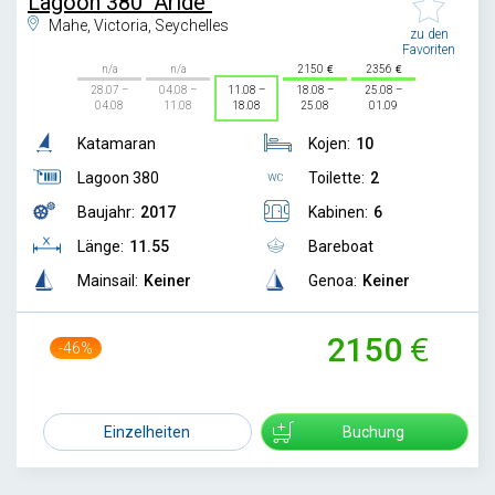
Lagoon 380 "Aride"
Mahe, Victoria, Seychelles
zu den
Favoriten
n/a
n/a
2150
2356
28.07 –
04.08 –
11.08 –
18.08 –
25.08 –
04.08
11.08
18.08
25.08
01.09
Katamaran
Kojen:
10
Lagoon 380
Toilette:
2
Baujahr:
2017
Kabinen:
6
Länge:
11.55
Bareboat
Mainsail:
Keiner
Genoa:
Keiner
2150
-46%
4000
Einzelheiten
Buchung