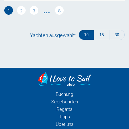
...
1
2
3
8
Yachten ausgewählt:
10
15
30
Buchung
Segelschulen
Regatta
Tipps
Über uns