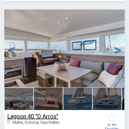
1
/
9
Lagoon 40 "D Arros"
Mahe, Victoria, Seychelles
zu den
Favoriten