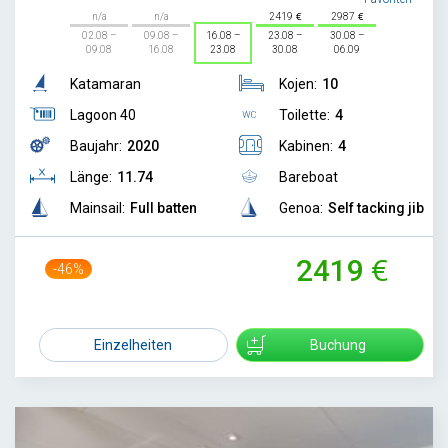
n/a
n/a
2419
2987
02.08 –
09.08 –
16.08 –
23.08 –
30.08 –
09.08
16.08
23.08
30.08
06.09
Katamaran
Kojen:
10
Lagoon 40
Toilette:
4
Baujahr:
2020
Kabinen:
4
Länge:
11.74
Bareboat
Mainsail:
Full batten
Genoa:
Self tacking jib
2419
-46%
4500
Einzelheiten
Buchung