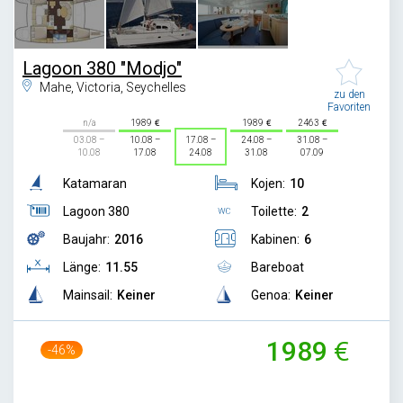
Lagoon 380 "Modjo"
Mahe, Victoria, Seychelles
zu den
Favoriten
n/a
1989
1989
2463
03.08 –
10.08 –
17.08 –
24.08 –
31.08 –
10.08
17.08
24.08
31.08
07.09
Katamaran
Kojen:
10
Lagoon 380
Toilette:
2
Baujahr:
2016
Kabinen:
6
Länge:
11.55
Bareboat
Mainsail:
Keiner
Genoa:
Keiner
1989
-46%