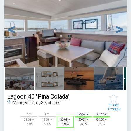
1
/
9
Lagoon 40 "Pina Colada"
Mahe, Victoria, Seychelles
zu den
Favoriten
n/a
n/a
2959
2822
08.08 –
15.08 –
22.08 –
29.08 –
05.09 –
15.08
22.08
29.08
05.09
12.09