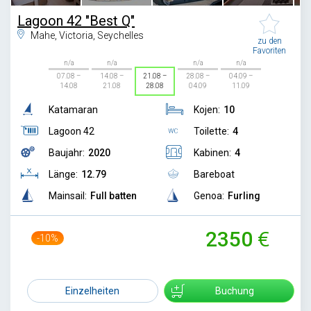
Lagoon 42 "Best Q"
Mahe, Victoria, Seychelles
zu den
Favoriten
n/a
n/a
n/a
n/a
07.08 –
14.08 –
21.08 –
28.08 –
04.09 –
14.08
21.08
28.08
04.09
11.09
Katamaran
Kojen:
10
Lagoon 42
Toilette:
4
Baujahr:
2020
Kabinen:
4
Länge:
12.79
Bareboat
Mainsail:
Full batten
Genoa:
Furling
2350
-10%
2600
Einzelheiten
Buchung