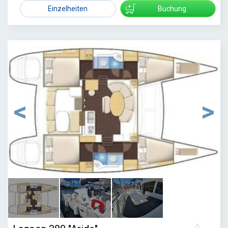
3700
Einzelheiten
Buchung
1
/
3