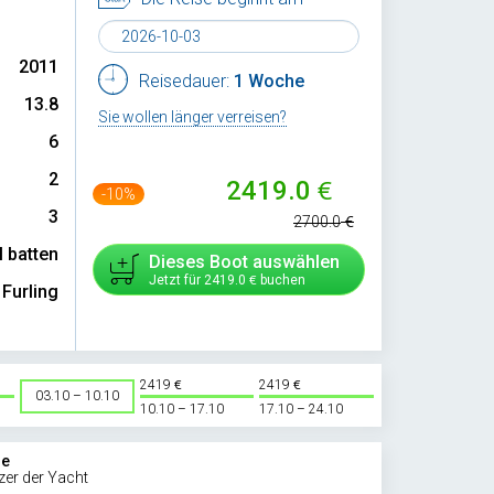
2011
Reisedauer:
1 Woche
13.8
Sie wollen länger verreisen?
6
2
2419.0
-10%
3
2700.0
l batten
Dieses Boot auswählen
Jetzt für
2419.0
buchen
Furling
2419
2419
03.10 – 10.10
10.10 – 17.10
17.10 – 24.10
ie
zer der Yacht