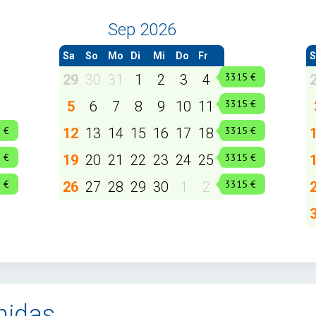
Sep 2026
Sa
So
Mo
Di
Mi
Do
Fr
S
29
30
31
1
2
3
4
5
6
7
8
9
10
11
12
13
14
15
16
17
18
19
20
21
22
23
24
25
26
27
28
29
30
1
2
nidas