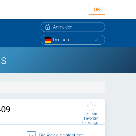
OK
Anmelden
as
409
Zu den
Favoriten
hinzufügen
Die Reise beginnt am