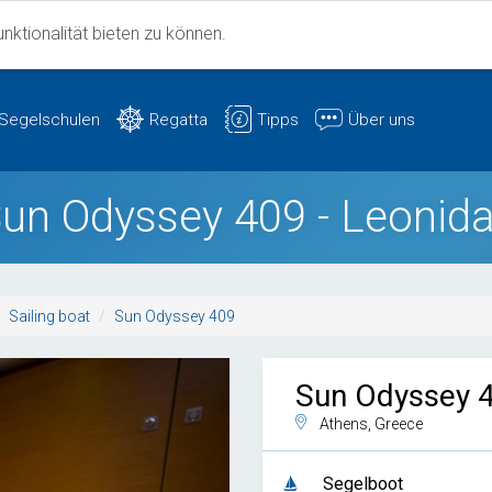
ktionalität bieten zu können.
Segelschulen
Regatta
Tipps
Über uns
un Odyssey 409 - Leonid
Sailing boat
Sun Odyssey 409
Sun Odyssey 
Athens, Greece
Segelboot