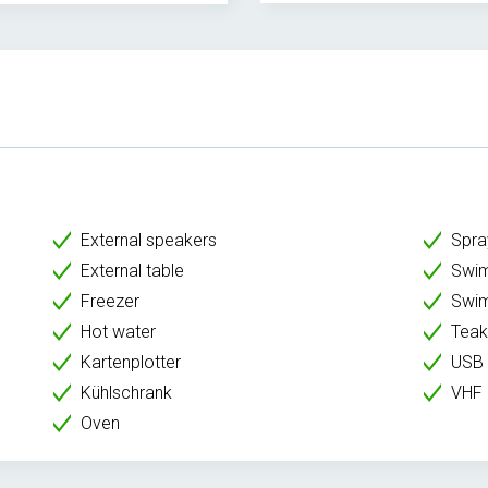
External speakers
Spr
External table
Swim
Freezer
Swim
Hot water
Tea
Kartenplotter
USB
Kühlschrank
VHF
Oven