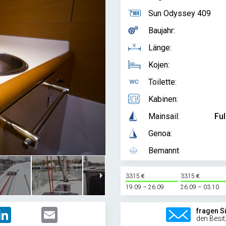
Sun Odyssey 409
Baujahr:
Länge:
Kojen:
Toilette:
Kabinen:
Mainsail:
Ful
Genoa:
Bemannt
3315
3315
19.09 – 26.09
26.09 – 03.10
LinkedIn
Email
fragen S
den Besit