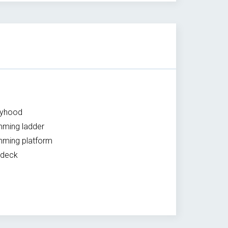
ayhood
ming ladder
ming platform
kdeck