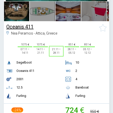
Oceanis 411
Nea Peramos - Attica, Greece
1075
1075
851
851
07.11 –
14.11 –
21.11 –
28.11 –
05.12 –
14.11
21.11
28.11
05.12
12.12
Segelboot
10
Oceanis 411
2
2001
4
12.5
Bareboat
Furling
Furling
724
-24%
950