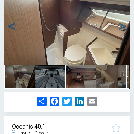
1
/
29
Share
Facebook
Twitter
LinkedIn
Email
Oceanis 40.1
Lavrion, Greece