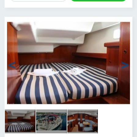
1
/
3