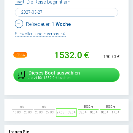
Die Reise beginnt am
Reisedauer:
1 Woche
Sie wollen länger verreisen?
1532.0
-19%
1900.0
Dieses Boot auswählen
Jetzt für
1532.0
buchen
n/a
n/a
1532
1532
13.03 – 20.03
20.03 – 27.03
27.03 – 03.04
03.04 – 10.04
10.04 – 17.04
fragen Sie