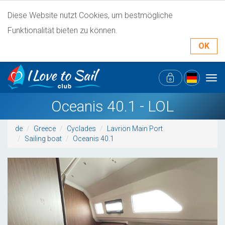
Diese Website nutzt Cookies, um bestmögliche
Funktionalität bieten zu können.
OK
Tog
navi
Oceanis 40.1 - LOL
de
Greece
Cyclades
Lavrion Main Port
Sailing boat
Oceanis 40.1