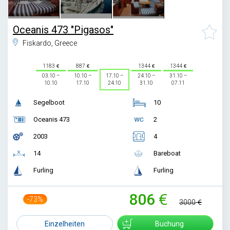
Oceanis 473 "Pigasos"
Fiskardo, Greece
1183
887
1344
1344
03.10 –
10.10 –
17.10 –
24.10 –
31.10 –
10.10
17.10
24.10
31.10
07.11
Segelboot
10
Oceanis 473
2
2003
4
14
Bareboat
Furling
Furling
806
-73%
3000
Einzelheiten
Buchung