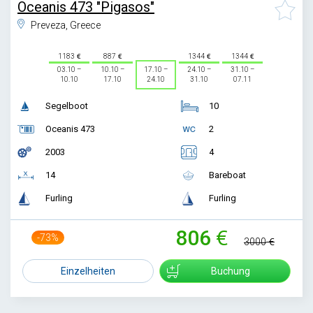
Oceanis 473 "Pigasos"
Preveza, Greece
1183
887
1344
1344
03.10 –
10.10 –
17.10 –
24.10 –
31.10 –
10.10
17.10
24.10
31.10
07.11
Segelboot
10
Oceanis 473
2
2003
4
14
Bareboat
Furling
Furling
806
-73%
3000
Einzelheiten
Buchung