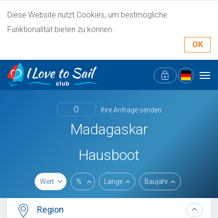
Diese Website nutzt Cookies, um bestmögliche
Funktionalität bieten zu können.
OK
Tog
navi
0
Ihre Anfrage senden
Madagaskar
Hausboot
Wert
%
Länge
Baujahr
Region