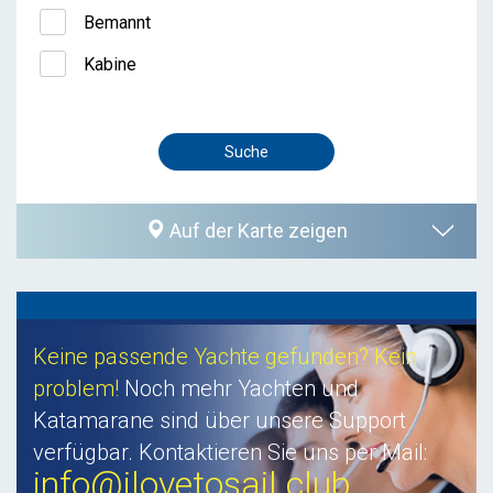
Bemannt
Kabine
Auf der Karte zeigen
Keine passende Yachte gefunden? Kein
problem!
Noch mehr Yachten und
Katamarane sind über unsere Support
verfügbar. Kontaktieren Sie uns per Mail:
info@ilovetosail.club