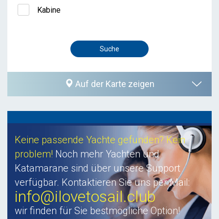
Kabine
Auf der Karte zeigen
Keine passende Yachte gefunden? Kein
problem!
Noch mehr Yachten und
Katamarane sind über unsere Support
verfügbar. Kontaktieren Sie uns per Mail:
info@ilovetosail.club
wir finden für Sie bestmögliche Option!