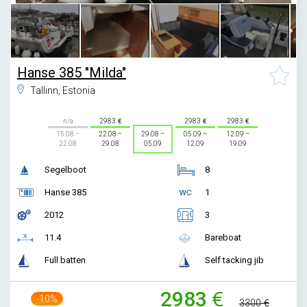
Hanse 385 "Milda"
Tallinn, Estonia
n/a
2983
2983
2983
15.08 –
22.08 –
29.08 –
05.09 –
12.09 –
22.08
29.08
05.09
12.09
19.09
Segelboot
8
Hanse 385
1
2012
3
11.4
Bareboat
Full batten
Self tacking jib
2983
-10%
3300