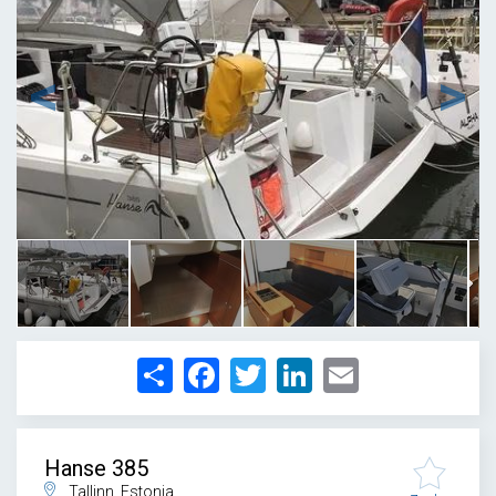
1
/
11
Share
Facebook
Twitter
LinkedIn
Email
Hanse 385
Tallinn, Estonia