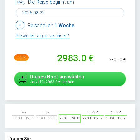
Die Reise beginnt am
Reisedauer:
1 Woche
Sie wollen länger verreisen?
2983.0
-10%
3300.0
Dieses Boot auswählen
Jetzt für
2983.0
buchen
n/a
n/a
2983
2983
08.08 – 15.08
15.08 – 22.08
22.08 – 29.08
29.08 – 05.09
05.09 – 12.09
fragen Sie