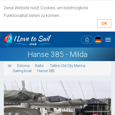
Diese Website nutzt Cookies, um bestmögliche
Funktionalität bieten zu können.
OK
Tog
navi
Hanse 385 - Milda
de
Estonia
Baltic
Tallinn Old City Marina
Sailing boat
Hanse 385