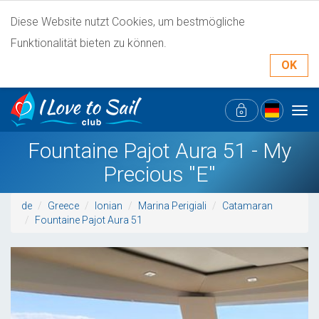
Diese Website nutzt Cookies, um bestmögliche
Funktionalität bieten zu können.
OK
Tog
navi
Fountaine Pajot Aura 51 - My
Precious ''E''
de
Greece
Ionian
Marina Perigiali
Catamaran
Fountaine Pajot Aura 51