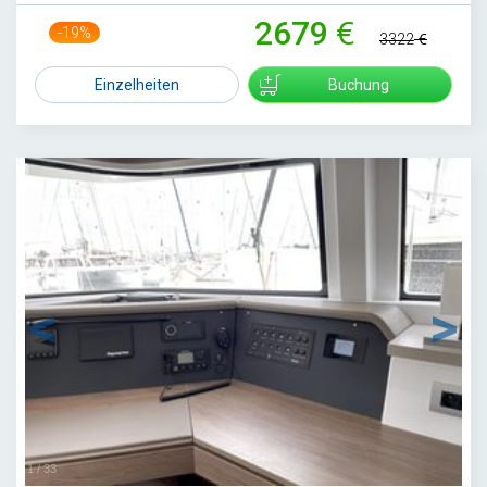
2679
-19%
3322
Einzelheiten
Buchung
1
/
33