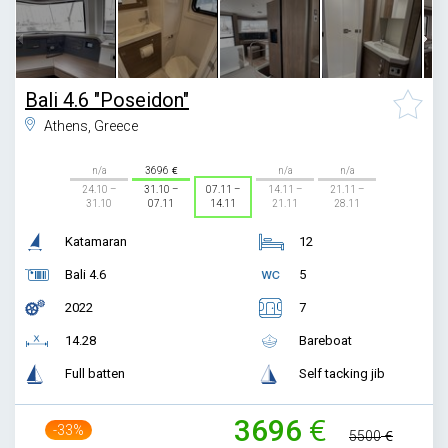
Bali 4.6 "Poseidon"
Athens, Greece
n/a
3696
n/a
n/a
24.10 –
31.10 –
07.11 –
14.11 –
21.11 –
31.10
07.11
14.11
21.11
28.11
Katamaran
12
Bali 4.6
5
2022
7
14.28
Bareboat
Full batten
Self tacking jib
3696
-33%
5500