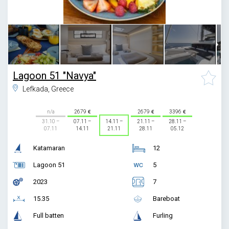
1
/
54
Lagoon 51 "Navya"
Lefkada, Greece
n/a
2679
2679
3396
31.10 –
07.11 –
14.11 –
21.11 –
28.11 –
07.11
14.11
21.11
28.11
05.12
Katamaran
12
Lagoon 51
5
2023
7
15.35
Bareboat
Full batten
Furling