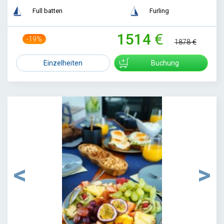
Full batten
Furling
1514
-19%
1878
Einzelheiten
Buchung