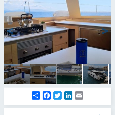
1
/
74
Share
Facebook
Twitter
LinkedIn
Email