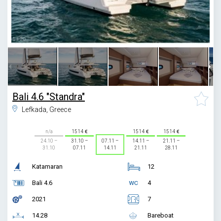
1
/
20
Bali 4.6 "Standra"
Lefkada, Greece
n/a
1514
1514
1514
24.10 –
31.10 –
07.11 –
14.11 –
21.11 –
31.10
07.11
14.11
21.11
28.11
Katamaran
12
Bali 4.6
4
2021
7
14.28
Bareboat