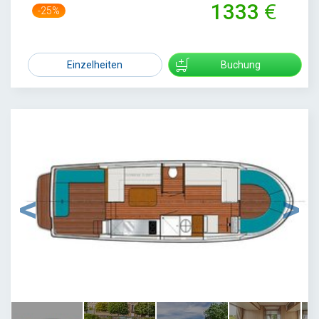
1333
-25%
1767
Einzelheiten
Buchung
1
/
6