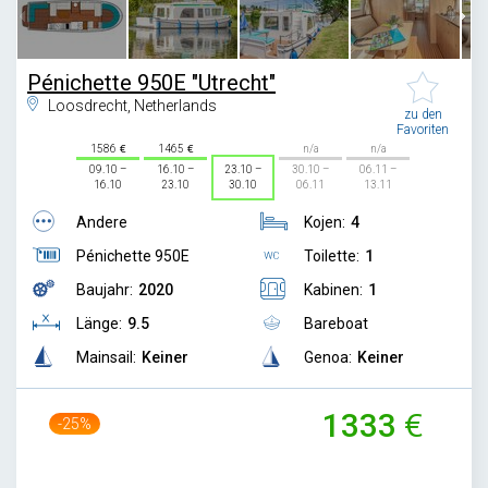
Pénichette 950E "Utrecht"
Loosdrecht, Netherlands
zu den
Favoriten
1586
1465
n/a
n/a
09.10 –
16.10 –
23.10 –
30.10 –
06.11 –
16.10
23.10
30.10
06.11
13.11
Andere
Kojen:
4
Pénichette 950E
Toilette:
1
Baujahr:
2020
Kabinen:
1
Länge:
9.5
Bareboat
Mainsail:
Keiner
Genoa:
Keiner
1333
-25%