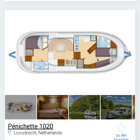
1
/
6
Pénichette 1020
Loosdrecht, Netherlands
zu den
Favoriten