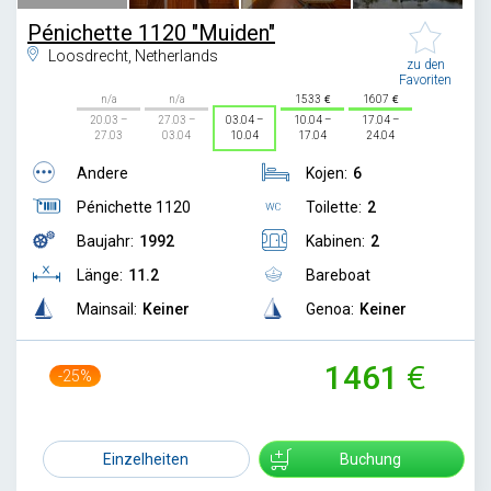
Pénichette 1120 "Muiden"
Loosdrecht, Netherlands
zu den
Favoriten
n/a
n/a
1533
1607
20.03 –
27.03 –
03.04 –
10.04 –
17.04 –
27.03
03.04
10.04
17.04
24.04
Andere
Kojen:
6
Pénichette 1120
Toilette:
2
Baujahr:
1992
Kabinen:
2
Länge:
11.2
Bareboat
Mainsail:
Keiner
Genoa:
Keiner
1461
-25%
1936
Einzelheiten
Buchung