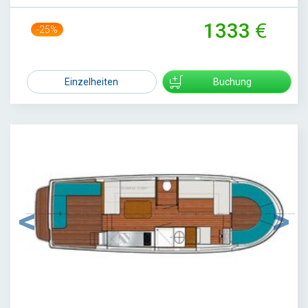
1333
-25%
1767
Einzelheiten
Buchung
1
/
6