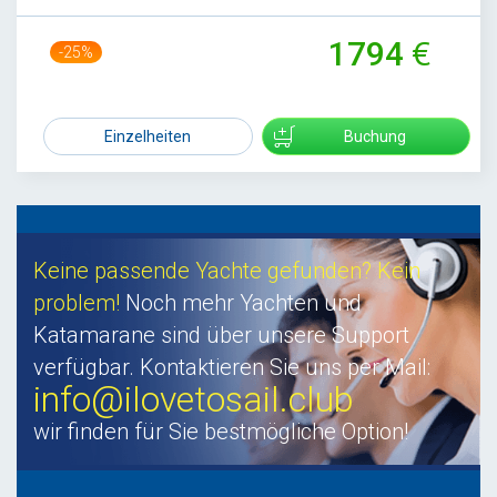
1794
-25%
2378
Einzelheiten
Buchung
Keine passende Yachte gefunden? Kein
problem!
Noch mehr Yachten und
Katamarane sind über unsere Support
verfügbar. Kontaktieren Sie uns per Mail:
info@ilovetosail.club
wir finden für Sie bestmögliche Option!