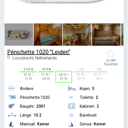
1
/
6
Pénichette 1020 "Leiden"
Loosdrecht, Netherlands
zu den
Favoriten
2135
1974
n/a
n/a
10.10 –
17.10 –
24.10 –
31.10 –
07.11 –
17.10
24.10
31.10
07.11
14.11
Andere
Kojen:
5
Pénichette 1020
Toilette:
2
Baujahr:
2001
Kabinen:
2
Länge:
10.2
Bareboat
Mainsail:
Keiner
Genoa:
Keiner