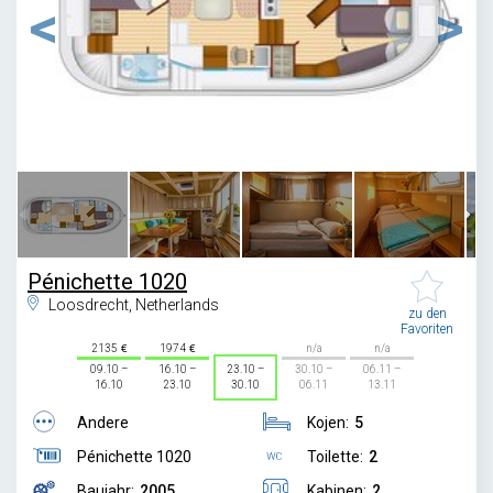
1
/
6
Pénichette 1020
Loosdrecht, Netherlands
zu den
Favoriten
2135
1974
n/a
n/a
09.10 –
16.10 –
23.10 –
30.10 –
06.11 –
16.10
23.10
30.10
06.11
13.11
Andere
Kojen:
5
Pénichette 1020
Toilette:
2
Baujahr:
2005
Kabinen:
2