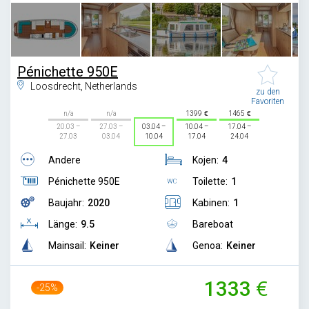
Pénichette 950E
Loosdrecht, Netherlands
zu den
Favoriten
n/a
n/a
1399
1465
20.03 –
27.03 –
03.04 –
10.04 –
17.04 –
27.03
03.04
10.04
17.04
24.04
Andere
Kojen:
4
Pénichette 950E
Toilette:
1
Baujahr:
2020
Kabinen:
1
Länge:
9.5
Bareboat
Mainsail:
Keiner
Genoa:
Keiner
1333
-25%