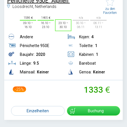
Pénichette 950E "Alphen"
Loosdrecht, Netherlands
zu den
Favoriten
1586
1465
n/a
n/a
09.10 –
16.10 –
23.10 –
30.10 –
06.11 –
16.10
23.10
30.10
06.11
13.11
Andere
Kojen:
4
Pénichette 950E
Toilette:
1
Baujahr:
2020
Kabinen:
1
Länge:
9.5
Bareboat
Mainsail:
Keiner
Genoa:
Keiner
1333
-25%
1767
Einzelheiten
Buchung