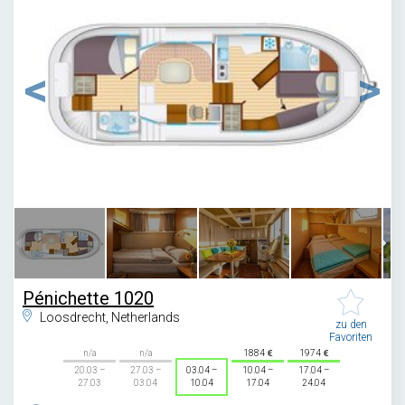
1
/
6
Pénichette 1020
Loosdrecht, Netherlands
zu den
Favoriten
n/a
n/a
1884
1974
20.03 –
27.03 –
03.04 –
10.04 –
17.04 –
27.03
03.04
10.04
17.04
24.04