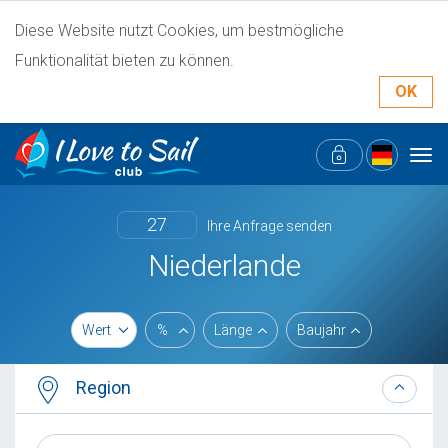
Diese Website nutzt Cookies, um bestmögliche
Funktionalität bieten zu können.
OK
Tog
navi
27
Ihre Anfrage senden
Niederlande
Wert
%
Länge
Baujahr
Region