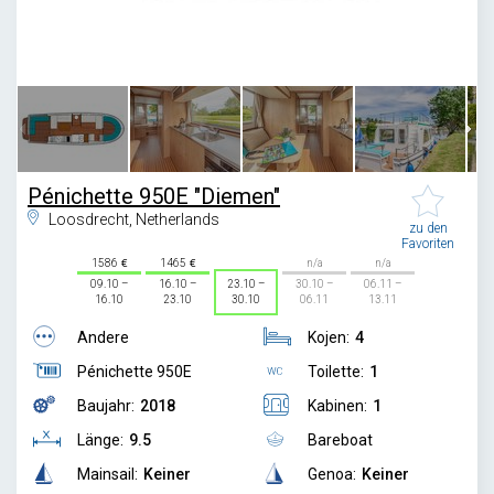
1
/
6
Pénichette 950E "Diemen"
Loosdrecht, Netherlands
zu den
Favoriten
1586
1465
n/a
n/a
09.10 –
16.10 –
23.10 –
30.10 –
06.11 –
16.10
23.10
30.10
06.11
13.11
Andere
Kojen:
4
Pénichette 950E
Toilette:
1
Baujahr:
2018
Kabinen:
1
Länge:
9.5
Bareboat
Mainsail:
Keiner
Genoa:
Keiner