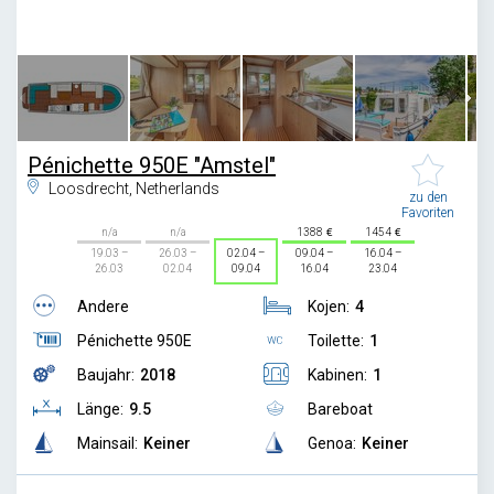
1
/
6
Pénichette 950E "Amstel"
Loosdrecht, Netherlands
zu den
Favoriten
n/a
n/a
1388
1454
19.03 –
26.03 –
02.04 –
09.04 –
16.04 –
26.03
02.04
09.04
16.04
23.04
Andere
Kojen:
4
Pénichette 950E
Toilette:
1
Baujahr:
2018
Kabinen:
1
Länge:
9.5
Bareboat
Mainsail:
Keiner
Genoa:
Keiner