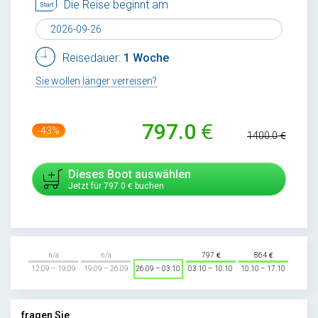
Die Reise beginnt am
Reisedauer:
1 Woche
Sie wollen länger verreisen?
797.0
-43%
1400.0
Dieses Boot auswählen
Jetzt für
797.0
buchen
n/a
n/a
797
864
12.09 – 19.09
19.09 – 26.09
26.09 – 03.10
03.10 – 10.10
10.10 – 17.10
fragen Sie