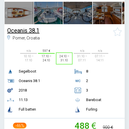
Oceanis 38.1
Pomer, Croatia
n/a
597
n/a
n/a
10.10 –
17.10 –
24.10 –
31.10 –
07.11 –
17.10
24.10
31.10
07.11
14.11
Segelboot
8
Oceanis 38.1
2
2018
3
11.13
Bareboat
Full batten
Furling
488
-46%
900