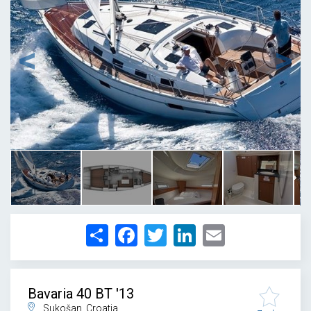
1
/
12
Share
Facebook
Twitter
LinkedIn
Email
Bavaria 40 BT '13
Sukošan, Croatia