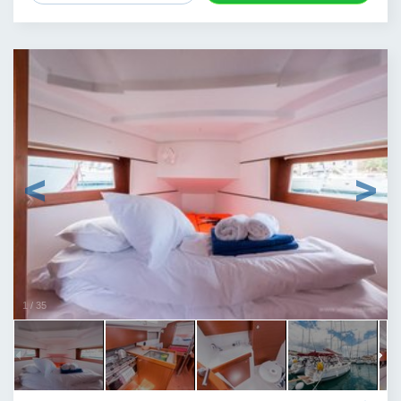
1
/
35