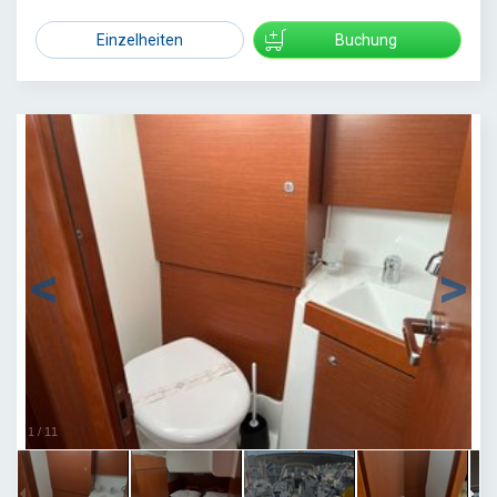
Einzelheiten
Buchung
1
/
11