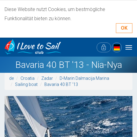
Diese Website nutzt Cookies, um bestmögliche
Funktionalität bieten zu können.
OK
Tog
navi
Bavaria 40 BT '13 - Nia-Nya
de
Croatia
Zadar
D-Marin Dalmacija Marina
Sailing boat
Bavaria 40 BT '13