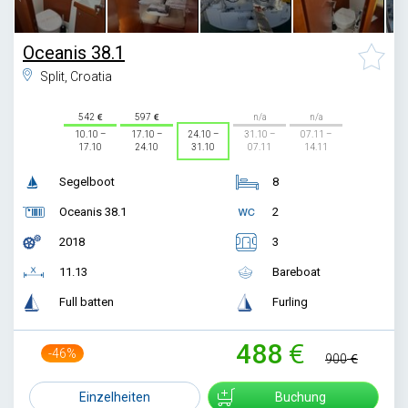
Oceanis 38.1
Split, Croatia
542
597
n/a
n/a
10.10 –
17.10 –
24.10 –
31.10 –
07.11 –
17.10
24.10
31.10
07.11
14.11
Segelboot
8
Oceanis 38.1
2
2018
3
11.13
Bareboat
Full batten
Furling
488
-46%
900
Einzelheiten
Buchung