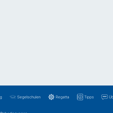
g
Segelschulen
Regatta
Tipps
Üb