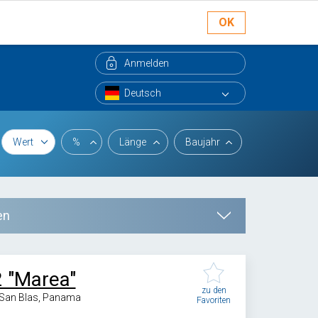
OK
Anmelden
Wert
%
Länge
Baujahr
en
2 "Marea"
zu den
 San Blas, Panama
Favoriten