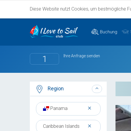
Diese Website nutzt Cookies, um bestmögliche Fun
Buchung
Ihre Anfrage senden
1
Region
×
Panama
×
Caribbean Islands