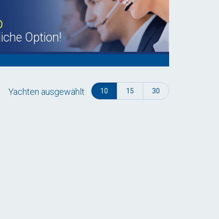
b
liche Option!
Yachten ausgewählt:
10
15
30