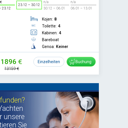
n/a
n/a
23.12 – 30.12
– 23.12
30.12 – 06.01
06.01 – 13.01
Kojen:
8
Toilette:
4
Kabinen:
4
Bareboat
Genoa:
Keiner
11896
Einzelheiten
Buchung
13159
efunden?
Yachten
r unsere
ieren Sie