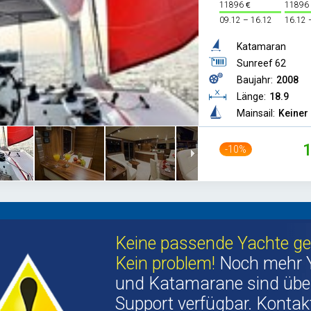
11896
11896
09.12 – 16.12
16.12 
Katamaran
Sunreef 62
Baujahr:
2008
Länge:
18.9
Mainsail:
Keiner
-10%
Keine passende Yachte g
Kein problem!
Noch mehr 
und Katamarane sind übe
Support verfügbar. Kontakt