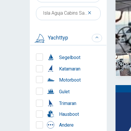
×
Isla Aguja Cabins San Blas
Yachttyp
Segelboot
Katamaran
Motorboot
Gulet
Trimaran
Hausboot
Andere