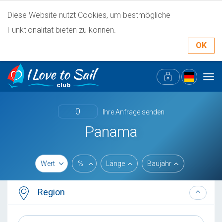
Diese Website nutzt Cookies, um bestmögliche
Funktionalität bieten zu können.
OK
Tog
navi
0
Ihre Anfrage senden
Panama
Wert
%
Länge
Baujahr
Region