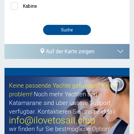
Kabine
Auf der Karte zeigen
Keine passende Yachte gefunden? Kein
problem!
Noch mehr Yachten und
Katamarane sind über unsere Support
verfügbar. Kontaktieren Sie uns per Mail:
info@ilovetosail.club
wir finden für Sie bestmögliche Option!