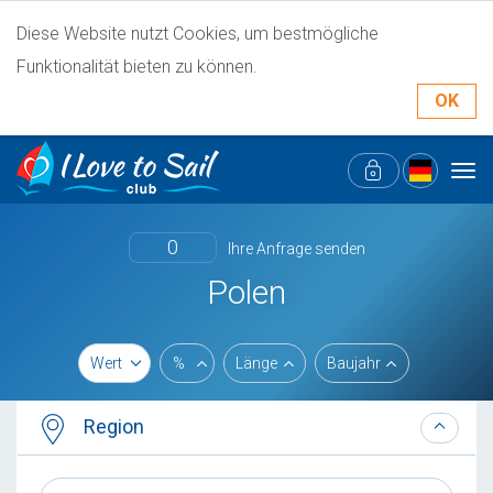
Diese Website nutzt Cookies, um bestmögliche
Funktionalität bieten zu können.
OK
Tog
navi
0
Ihre Anfrage senden
Polen
Wert
%
Länge
Baujahr
Region