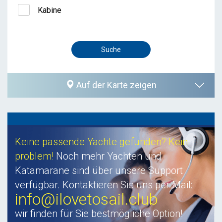
Kabine
Auf der Karte zeigen
Keine passende Yachte gefunden? Kein
problem!
Noch mehr Yachten und
Katamarane sind über unsere Support
verfügbar. Kontaktieren Sie uns per Mail:
info@ilovetosail.club
wir finden für Sie bestmögliche Option!