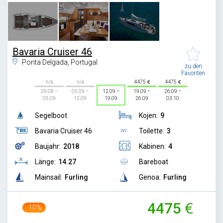
Bavaria Cruiser 46
Ponta Delgada, Portugal
zu den
Favoriten
n/a
n/a
4475
4475
29.08 –
05.09 –
12.09 –
19.09 –
26.09 –
05.09
12.09
19.09
26.09
03.10
Segelboot
Kojen:
9
Bavaria Cruiser 46
Toilette:
3
Baujahr:
2018
Kabinen:
4
Länge:
14.27
Bareboat
Mainsail:
Furling
Genoa:
Furling
4475
-10%