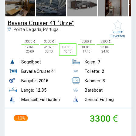
Bavaria Cruiser 41 "Urze"
Ponta Delgada, Portugal
zu den
Favoriten
3300
3300
3300
3300
19.09 –
26.09 –
03.10 –
10.10 –
17.10 –
26.09
03.10
10.10
17.10
24.10
Segelboot
Kojen:
7
Bavaria Cruiser 41
Toilette:
2
Baujahr:
2016
Kabinen:
3
Länge:
12.35
Bareboat
Mainsail:
Full batten
Genoa:
Furling
3300
-10%