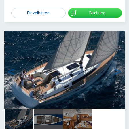
4950
Einzelheiten
Buchung
1
/
3