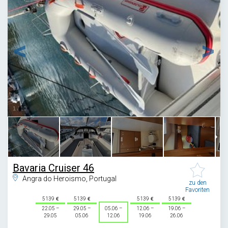
1
/
10
Bavaria Cruiser 46
Angra do Heroismo, Portugal
zu den
Favoriten
5139
5139
5139
5139
22.05 –
29.05 –
05.06 –
12.06 –
19.06 –
29.05
05.06
12.06
19.06
26.06