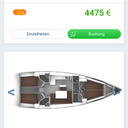
4475
-10%
4950
Einzelheiten
Buchung
1
/
3