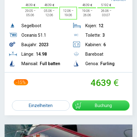
4639
4639
4639
5192
29.05 –
05.06 –
12.06 –
19.06 –
26.06 –
05.06
12.06
19.06
26.06
03.07
Segelboot
Kojen:
12
Oceanis 51.1
Toilette:
3
Baujahr:
2023
Kabinen:
6
Länge:
14.98
Bareboat
Mainsail:
Full batten
Genoa:
Furling
4639
-15%
5450
Einzelheiten
Buchung