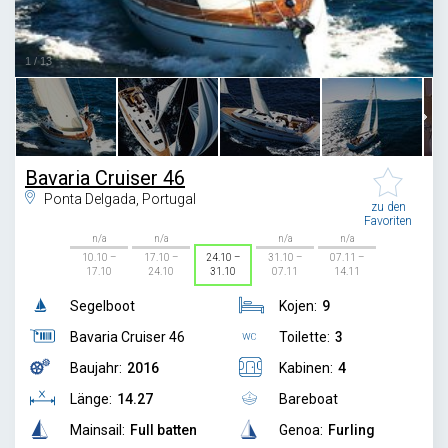
1
/
13
Bavaria Cruiser 46
Ponta Delgada, Portugal
zu den
Favoriten
n/a
n/a
n/a
n/a
10.10 –
17.10 –
24.10 –
31.10 –
07.11 –
17.10
24.10
31.10
07.11
14.11
Segelboot
Kojen:
9
Bavaria Cruiser 46
Toilette:
3
Baujahr:
2016
Kabinen:
4
Länge:
14.27
Bareboat
Mainsail:
Full batten
Genoa:
Furling