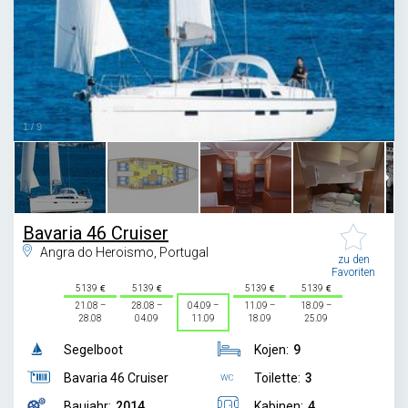
1
/
9
Bavaria 46 Cruiser
Angra do Heroismo, Portugal
zu den
Favoriten
5139
5139
5139
5139
21.08 –
28.08 –
04.09 –
11.09 –
18.09 –
28.08
04.09
11.09
18.09
25.09
Segelboot
Kojen:
9
Bavaria 46 Cruiser
Toilette:
3
Baujahr:
2014
Kabinen:
4