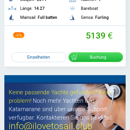
Länge:
14.27
Bareboat
Mainsail:
Full batten
Genoa:
Furling
5139
-6%
5450
Einzelheiten
Buchung
Keine passende Yachte gefunden? Kein
problem!
Noch mehr Yachten und
Katamarane sind über unsere Support
verfügbar. Kontaktieren Sie uns per Mail:
info@ilovetosail.club