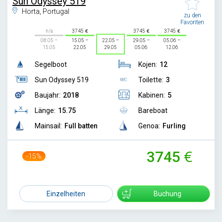
Sun Odyssey 519
Horta, Portugal
zu den
Favoriten
n/a
3745
3745
3745
08.05 –
15.05 –
22.05 –
29.05 –
05.06 –
15.05
22.05
29.05
05.06
12.06
Segelboot
Kojen:
12
Sun Odyssey 519
Toilette:
3
Baujahr:
2018
Kabinen:
5
Länge:
15.75
Bareboat
Mainsail:
Full batten
Genoa:
Furling
3745
-15%
4400
Einzelheiten
Buchung