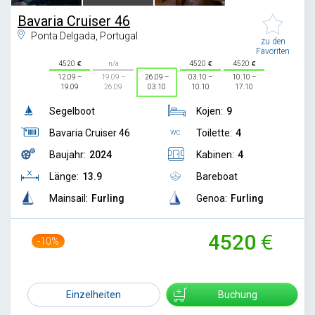
Bavaria Cruiser 46
Ponta Delgada, Portugal
zu den
Favoriten
4520
n/a
4520
4520
12.09 –
19.09 –
26.09 –
03.10 –
10.10 –
19.09
26.09
03.10
10.10
17.10
Segelboot
Kojen:
9
Bavaria Cruiser 46
Toilette:
4
Baujahr:
2024
Kabinen:
4
Länge:
13.9
Bareboat
Mainsail:
Furling
Genoa:
Furling
4520
-10%
5000
Einzelheiten
Buchung