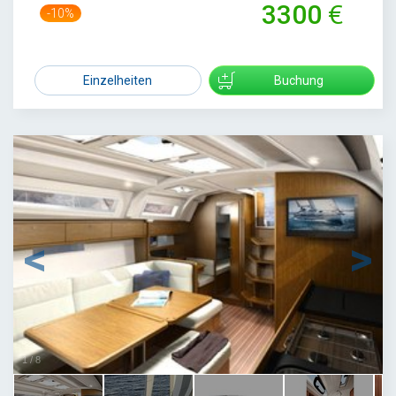
3300
-10%
3650
Einzelheiten
Buchung
1
/
8