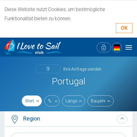
Diese Website nutzt Cookies, um bestmögliche
Funktionalität bieten zu können.
OK
Tog
navi
9
Ihre Anfrage senden
Portugal
Wert
%
Länge
Baujahr
Region