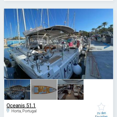
1
/
3
Oceanis 51.1
Horta, Portugal
zu den
Favoriten