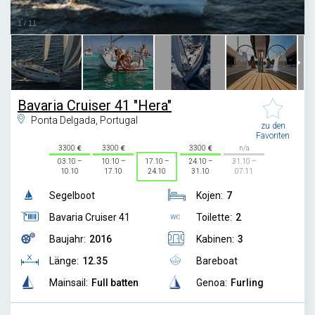
1
/
11
Bavaria Cruiser 41 "Hera"
Ponta Delgada, Portugal
zu den
Favoriten
3300
3300
3300
n/a
03.10 –
10.10 –
17.10 –
24.10 –
31.10 –
10.10
17.10
24.10
31.10
07.11
Segelboot
Kojen:
7
Bavaria Cruiser 41
Toilette:
2
Baujahr:
2016
Kabinen:
3
Länge:
12.35
Bareboat
Mainsail:
Full batten
Genoa:
Furling